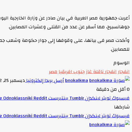
جوهانسبرج، مما أسفر عن عدد من القتلى وعشرات المصابين.
وأكدت مصر فى بيانها، على وقوفها إلى جوار حكومة وشعب جمهورية
للمصابين.
الوسوم
انفجار
انفجار ناقلة غاز
جنوب افريقيا
مصر
bnokalkma
أرسل بريدا إلكترونيا
ديسمبر 25, 2022
0
أقل من دقيقة
فيسبوك
تويتر
لينكدإن
بينتيريست
Odnoklassniki
شاركها
فيسبوك
تويتر
لينكدإن
بينتيريست
Odnoklassniki