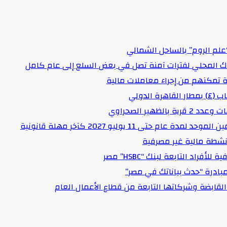
علم الروم” بالساحل الشمالي
اك المحلي لفترات آمنة تصل في بعض السلع إلى عام كامل
لدولي
هير الصحراوي
حتى 11 يوليو 2027 كآخر مهلة قانونية
د التابعة لبنك “HSBC” مصر
مبادرة “حدث بياناتك في مصر”
لقابضة وشركاتها التابعة من قطاع الأعمال العام