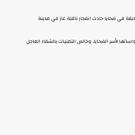
زي لجمهورية جنوب أفريقيا الصديقة في ضحايا حادث انفجار ناقلة غاز في مدينة
تها لأسر الضحايا، وخالص التمنيات بالشفاء العاجل