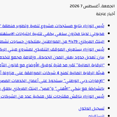
الجمعة, أغسطس 7 2026
أخبار عاجلة
رئيس الوزراء يتابع مستجدات مشروع تنمية وتطوير منطقة “
مدبولي: لدينا مخزون سلعي يكفي لتلبية احتياجات الاستهل
البنك المركزي: 79% من المواطنين يمتلكون حسابات نشطة تمكنهم من إجراء معاملات مالية
رئيس الوزراء يستعرض الموقف التنفيذي لمشروع مبني الركاب (٤) بمطار القاهرة ا
بيان: تعديل حدود بعض المدن الجديدة.. وإقامة مجمع للخدمات وعدد 2 قرية بالظ
“الرقابة المالية” تقرر مد فترة توفيق الأوضاع مع قانون التأمين الموحد لمدة عام 
هيئة الرقابة المالية تمنح 4 شركات الموافقة على مزاولة أنشطة مالية غير مصرفية
“الإمارات دبي الوطني” يستحوذ على أعمال الخدمات المصرفية للأفرا
بالشراكة مع بنكي “الأهلي” و”مصر”.. البنك المركزي يطلق 
رئيس الوزراء يناقش مقترحات نقل ملكية عدد من الشركات ا
تسجيل الدخول
انستقرام