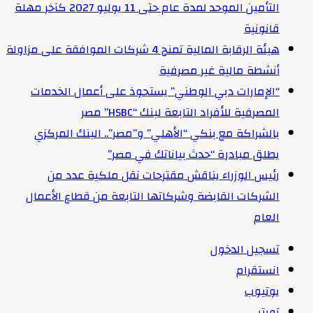
التأمين الموحد لمدة عام حتى 11 يوليو 2027 كآخر مهلة
قانونية
هيئة الرقابة المالية تمنح 4 شركات الموافقة على مزاولة
أنشطة مالية غير مصرفية
“الإمارات دبي الوطني” يستحوذ على أعمال الخدمات
المصرفية للأفراد التابعة لبنك “HSBC” مصر
بالشراكة مع بنكي “الأهلي” و”مصر”.. البنك المركزي
يطلق مبادرة “حدث بياناتك في مصر”
رئيس الوزراء يناقش مقترحات نقل ملكية عدد من
الشركات القابضة وشركاتها التابعة من قطاع الأعمال
العام
تسجيل الدخول
انستقرام
يوتيوب
تويتر