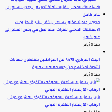
مدبولي: لدينا مخزون سلعي يكفي لتلبية احتياجات
الاستهلاك المحلي لفترات آمنة تصل في بعض السلع إلى
عام كامل
منذ 3 أيام
البنك المركزي: 79% من المواطنين يمتلكون حسابات
نشطة تمكنهم من إجراء معاملات مالية
منذ 3 أيام
رئيس الوزراء يستعرض الموقف التنفيذي لمشروع مبني
الركاب (٤) بمطار القاهرة الدولي
منذ 5 أيام