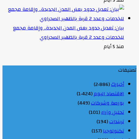
بيان: تعديل حدود بعض المدن الجديدة.. وإقامة مجمع
للخدمات وعدد 2 قرية بالظهير الصحراوي
منذ 5 أيام
تصنيفات
أخبارك
(2٬886)
الاقتصاد اليوم
(1٬424)
بورصة وشركات
(449)
تحليل وآراء
(101)
تريندات
(194)
تكنولوجيا
(157)