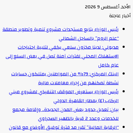
الأحد, أغسطس 9 2026
أخبار عاجلة
رئيس الوزراء يتابع مستجدات مشروع تنمية وتطوير منطقة
“علم الروم” بالساحل الشمالي
مدبولي: لدينا مخزون سلعي يكفي لتلبية احتياجات
الاستهلاك المحلي لفترات آمنة تصل في بعض السلع إلى
عام كامل
البنك المركزي: 79% من المواطنين يمتلكون حسابات
نشطة تمكنهم من إجراء معاملات مالية
رئيس الوزراء يستعرض الموقف التنفيذي لمشروع مبني
الركاب (٤) بمطار القاهرة الدولي
بيان: تعديل حدود بعض المدن الجديدة.. وإقامة مجمع
للخدمات وعدد 2 قرية بالظهير الصحراوي
“الرقابة المالية” تقرر مد فترة توفيق الأوضاع مع قانون