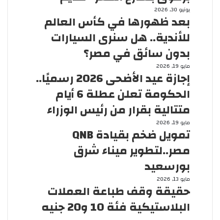
ل
ب
يونيو 30, 2026
و
بعد ظهورها في كأس العالم
ع
ز
د
للأندية.. هل سنرى السيارات
ر
ظ
ا
بدون سائق في مصر؟
ه
ء
و
إ
مايو 19, 2026
:
ر
إجازة عيد الأضحى 2026 رسميًا..
ج
ف
ه
ا
ي
الحكومة تعلن عطلة 6 أيام
ا
ز
د
ف
متتالية بقرار من رئيس الوزراء
ة
ي
ي
ع
و
ت
مايو 19, 2026
ك
ي
ا
تمويل ضخم بقيادة QNB
م
أ
د
ن
و
س
مصر..لتطوير ميناء شرق
ا
ت
ي
ا
ل
ش
بورسعيد
ل
ل
أ
ا
ض
ع
ح
مايو 13, 2026
ض
ر
خ
ا
حقيقة وقف طباعة العملات
ق
ح
ا
م
ل
ي
ى
ل
البلاستيكية فئة 10 و20 جنيه
ب
م
ق
2
خ
ق
ل