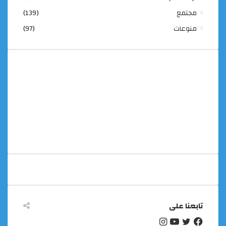
مجتمع
(139)
منوعات
(97)
تابعنا على
تويتر
فيسبوك
يوتيوب
انستقرام