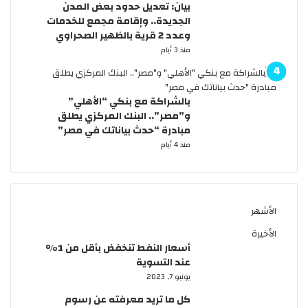
ا
ت
بيان: تعديل حدود بعض المدن
ت
ط
ق
ء
ب
الجديدة.. وإقامة مجمع للخدمات
ي
ل
ب
ش
د
وعدد 2 قرية بالظهير الصحراوي
ك
ة
ش
ر
و
منذ 3 أيام
ي
6
ا
ق
ن
ة
أ
ر
ب
س
ف
ي
ع
و
ا
ئ
ا
ا
بالشراكة مع بنكي “الأهلي”
ر
ئ
ة
م
ل
و”مصر”.. البنك المركزي يطلق
س
ق
1
م
م
مبادرة “حدث بياناتك في مصر”
ع
ف
0
ت
ع
منذ 4 أيام
ي
ي
و
ت
ز
د
م
2
ا
“
ص
0
ل
ق
ر
ج
ي
د
؟
الأشهر
ن
ة
ي
ي
ب
م
الأخيرة
ه
ق
”
أسعار النفط تنخفض بأقل من 1%
ر
عند التسوية
ا
يونيو 7, 2023
ر
كل ما تريد معرفته عن رسوم
م