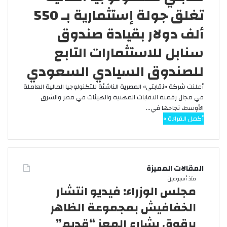
تغلق جولة إستثمارية بـ 550
ألف دولار بقيادة صندوق
سنابل للاستثمارات التابع
للصندوق السيادي السعودي
أعلنت شركة «نقابتي» المصرية الناشئة للتكنولوجيا المالية العاملة
في مجال رقمنة النقابات المهنية والهيئات في مصر والشرق
الأوسط، نجاحها في…
أكمل القراءة »
المقالات المميزة
م
منذ أسبوعين
مجلس الوزراء: فيديو انتشار
ج
ل
الخفافيش بمجموعة الظاهر
س
برقوق بشارع المعز “قديم”
ا