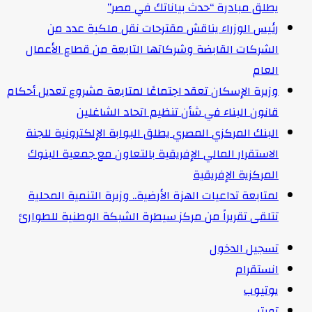
يطلق مبادرة “حدث بياناتك في مصر”
رئيس الوزراء يناقش مقترحات نقل ملكية عدد من
الشركات القابضة وشركاتها التابعة من قطاع الأعمال
العام
وزيرة الإسكان تعقد اجتماعًا لمتابعة مشروع تعديل أحكام
قانون البناء في شأن تنظيم اتحاد الشاغلين
البنك المركزي المصري يطلق البوابة الإلكترونية للجنة
الاستقرار المالي الإفريقية بالتعاون مع جمعية البنوك
المركزية الإفريقية
لمتابعة تداعيات الهزة الأرضية.. وزيرة التنمية المحلية
تتلقى تقريراً من مركز سيطرة الشبكة الوطنية للطوارئ
تسجيل الدخول
انستقرام
يوتيوب
تويتر