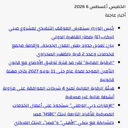
الخميس, أغسطس 6 2026
أخبار عاجلة
رئيس الوزراء يستعرض الموقف التنفيذي لمشروع مبني
الركاب (٤) بمطار القاهرة الدولي
بيان: تعديل حدود بعض المدن الجديدة.. وإقامة مجمع
للخدمات وعدد 2 قرية بالظهير الصحراوي
“الرقابة المالية” تقرر مد فترة توفيق الأوضاع مع قانون
التأمين الموحد لمدة عام حتى 11 يوليو 2027 كآخر مهلة
قانونية
هيئة الرقابة المالية تمنح 4 شركات الموافقة على مزاولة
أنشطة مالية غير مصرفية
“الإمارات دبي الوطني” يستحوذ على أعمال الخدمات
المصرفية للأفراد التابعة لبنك “HSBC” مصر
بالشراكة مع بنكي “الأهلي” و”مصر”.. البنك المركزي