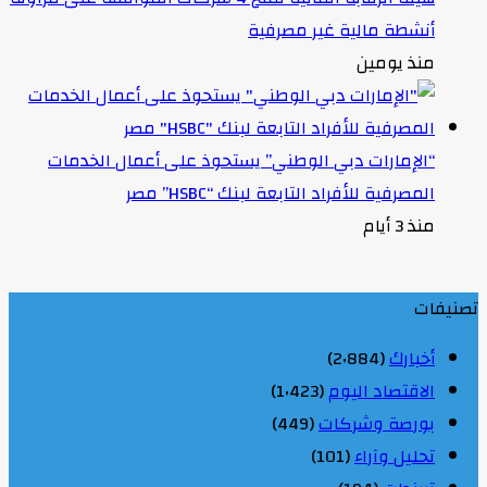
أنشطة مالية غير مصرفية
منذ يومين
“الإمارات دبي الوطني” يستحوذ على أعمال الخدمات
المصرفية للأفراد التابعة لبنك “HSBC” مصر
منذ 3 أيام
تصنيفات
أخبارك
(2٬884)
الاقتصاد اليوم
(1٬423)
بورصة وشركات
(449)
تحليل وآراء
(101)