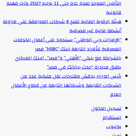
التأمين الموحد لمدة عام حتى 11 يوليو 2027 كآخر مهلة
قانونية
هيئة الرقابة المالية تمنح 4 شركات الموافقة على مزاولة
أنشطة مالية غير مصرفية
“الإمارات دبي الوطني” يستحوذ على أعمال الخدمات
المصرفية للأفراد التابعة لبنك “HSBC” مصر
بالشراكة مع بنكي “الأهلي” و”مصر”.. البنك المركزي
يطلق مبادرة “حدث بياناتك في مصر”
رئيس الوزراء يناقش مقترحات نقل ملكية عدد من
الشركات القابضة وشركاتها التابعة من قطاع الأعمال
العام
تسجيل الدخول
انستقرام
يوتيوب
تويتر