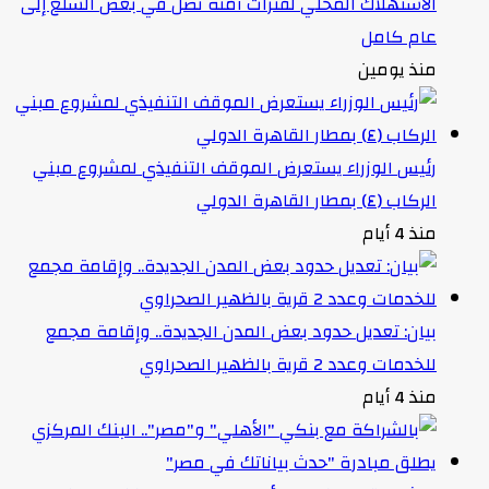
الاستهلاك المحلي لفترات آمنة تصل في بعض السلع إلى
عام كامل
منذ يومين
رئيس الوزراء يستعرض الموقف التنفيذي لمشروع مبني
الركاب (٤) بمطار القاهرة الدولي
منذ 4 أيام
بيان: تعديل حدود بعض المدن الجديدة.. وإقامة مجمع
للخدمات وعدد 2 قرية بالظهير الصحراوي
منذ 4 أيام