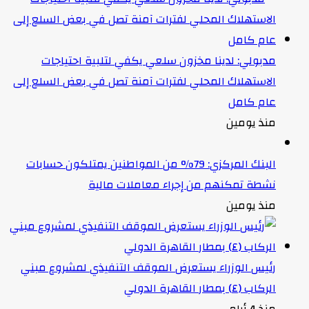
مدبولي: لدينا مخزون سلعي يكفي لتلبية احتياجات
الاستهلاك المحلي لفترات آمنة تصل في بعض السلع إلى
عام كامل
منذ يومين
البنك المركزي: 79% من المواطنين يمتلكون حسابات
نشطة تمكنهم من إجراء معاملات مالية
منذ يومين
رئيس الوزراء يستعرض الموقف التنفيذي لمشروع مبني
الركاب (٤) بمطار القاهرة الدولي
منذ 4 أيام