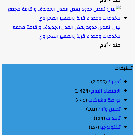
بيان: تعديل حدود بعض المدن الجديدة.. وإقامة مجمع
للخدمات وعدد 2 قرية بالظهير الصحراوي
منذ 4 أيام
تصنيفات
أخبارك
(2٬886)
الاقتصاد اليوم
(1٬424)
بورصة وشركات
(449)
تحليل وآراء
(101)
تريندات
(194)
تكنولوجيا
(157)