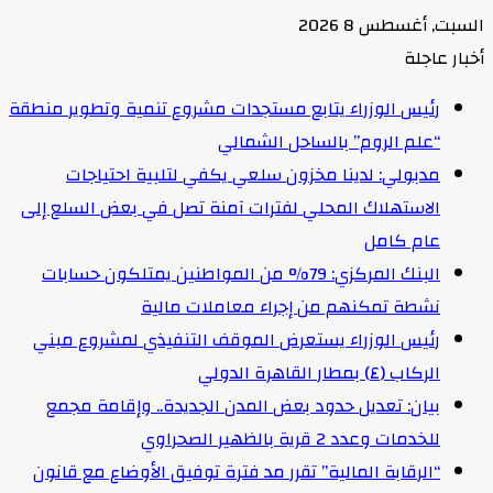
السبت, أغسطس 8 2026
أخبار عاجلة
رئيس الوزراء يتابع مستجدات مشروع تنمية وتطوير منطقة
“علم الروم” بالساحل الشمالي
مدبولي: لدينا مخزون سلعي يكفي لتلبية احتياجات
الاستهلاك المحلي لفترات آمنة تصل في بعض السلع إلى
عام كامل
البنك المركزي: 79% من المواطنين يمتلكون حسابات
نشطة تمكنهم من إجراء معاملات مالية
رئيس الوزراء يستعرض الموقف التنفيذي لمشروع مبني
الركاب (٤) بمطار القاهرة الدولي
بيان: تعديل حدود بعض المدن الجديدة.. وإقامة مجمع
للخدمات وعدد 2 قرية بالظهير الصحراوي
“الرقابة المالية” تقرر مد فترة توفيق الأوضاع مع قانون