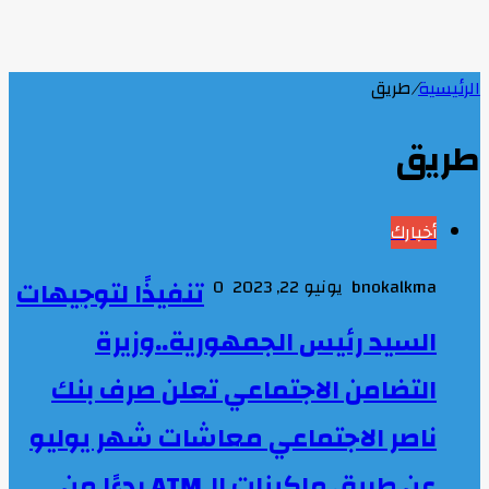
الرئيسية
/
طريق
طريق
أخبارك
bnokalkma
يونيو 22, 2023
0
تنفيذًا لتوجيهات
السيد رئيس الجمهورية..وزيرة
التضامن الاجتماعي تعلن صرف بنك
ناصر الاجتماعي معاشات شهر يوليو
عن طريق ماكينات الـATM بدءًا من