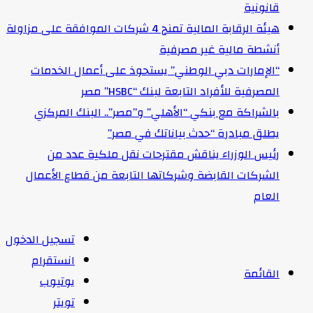
قانونية
هيئة الرقابة المالية تمنح 4 شركات الموافقة على مزاولة
أنشطة مالية غير مصرفية
“الإمارات دبي الوطني” يستحوذ على أعمال الخدمات
المصرفية للأفراد التابعة لبنك “HSBC” مصر
بالشراكة مع بنكي “الأهلي” و”مصر”.. البنك المركزي
يطلق مبادرة “حدث بياناتك في مصر”
رئيس الوزراء يناقش مقترحات نقل ملكية عدد من
الشركات القابضة وشركاتها التابعة من قطاع الأعمال
العام
تسجيل الدخول
انستقرام
القائمة
يوتيوب
تويتر