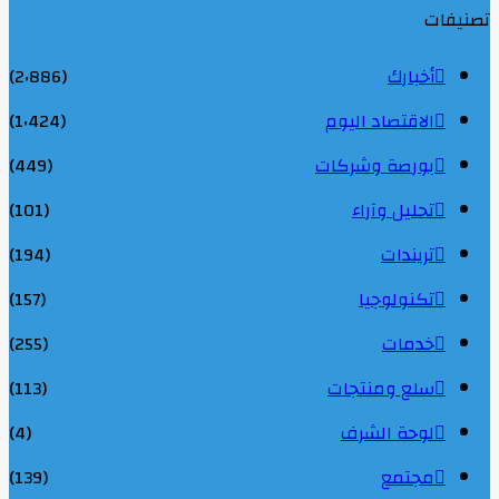
تصنيفات
أخبارك
(2٬886)
الاقتصاد اليوم
(1٬424)
بورصة وشركات
(449)
تحليل وآراء
(101)
تريندات
(194)
تكنولوجيا
(157)
خدمات
(255)
سلع ومنتجات
(113)
لوحة الشرف
(4)
مجتمع
(139)