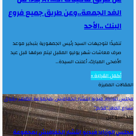
الغد الجمعة..وعن طريق جميع فروع
البنك ..الأحد
تنفيذًا لتوجيهات السيد رئيس الجمهورية بتبكير موعد
صرف معاشات شهر يوليو المقبل ليتم صرفها قبل عيد
الأضحى المبارك، أعلنت السيدة…
أكمل القراءة »
المقالات المميزة
مجلس الوزراء: فيديو انتشار الخفافيش بمجموعة الظاهر برقوق
بشارع المعز “قديم”
منذ أسبوعين
مجلس الوزراء: فيديو انتشار الخفافيش بمجموعة