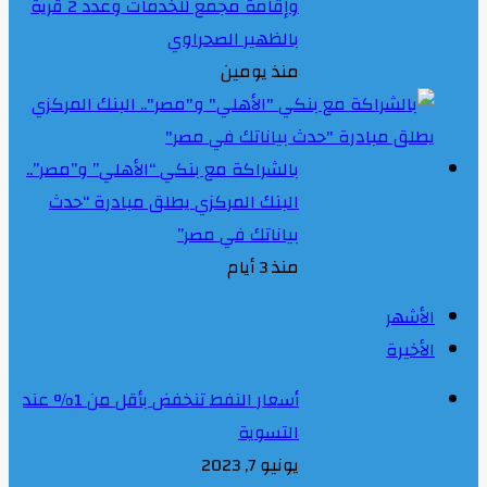
وإقامة مجمع للخدمات وعدد 2 قرية
بالظهير الصحراوي
منذ يومين
بالشراكة مع بنكي “الأهلي” و”مصر”..
البنك المركزي يطلق مبادرة “حدث
بياناتك في مصر”
منذ 3 أيام
الأشهر
الأخيرة
أسعار النفط تنخفض بأقل من 1% عند
التسوية
يونيو 7, 2023