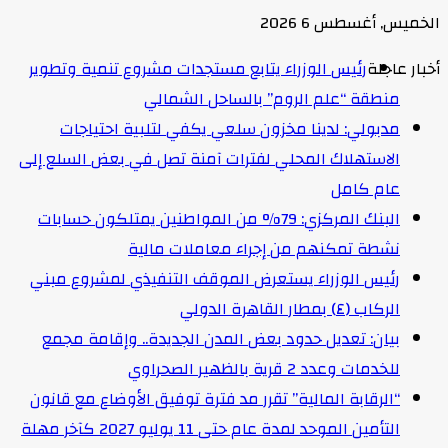
الخميس, أغسطس 6 2026
أخبار عاجلة
رئيس الوزراء يتابع مستجدات مشروع تنمية وتطوير
منطقة “علم الروم” بالساحل الشمالي
مدبولي: لدينا مخزون سلعي يكفي لتلبية احتياجات
الاستهلاك المحلي لفترات آمنة تصل في بعض السلع إلى
عام كامل
البنك المركزي: 79% من المواطنين يمتلكون حسابات
نشطة تمكنهم من إجراء معاملات مالية
رئيس الوزراء يستعرض الموقف التنفيذي لمشروع مبني
الركاب (٤) بمطار القاهرة الدولي
بيان: تعديل حدود بعض المدن الجديدة.. وإقامة مجمع
للخدمات وعدد 2 قرية بالظهير الصحراوي
“الرقابة المالية” تقرر مد فترة توفيق الأوضاع مع قانون
التأمين الموحد لمدة عام حتى 11 يوليو 2027 كآخر مهلة