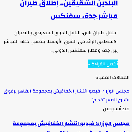
البلدين الشقيقين.. إطلاق طيران
مباشر جدة، سفنكس
احتفل طيران ناس، الناقل الجوي السعودي والطيران
اﻻقتصادي الرائد في الشرق الأوسط، بتدشين خطه المباشر
بين جدة ومطار سفنكس الدولي…
أكمل القراءة »
المقالات المميزة
مجلس الوزراء: فيديو انتشار الخفافيش بمجموعة الظاهر برقوق
بشارع المعز “قديم”
منذ أسبوعين
مجلس الوزراء: فيديو انتشار الخفافيش بمجموعة