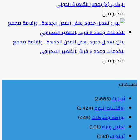
الركاب (٤) بمطار القاهرة الدولي
منذ يومين
بيان: تعديل حدود بعض المدن الجديدة.. وإقامة مجمع
للخدمات وعدد 2 قرية بالظهير الصحراوي
منذ يومين
تصنيفات
أخبارك
(2٬886)
الاقتصاد اليوم
(1٬424)
بورصة وشركات
(449)
تحليل وآراء
(101)
تريندات
(194)