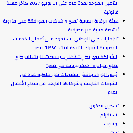
التأمين الموحد لمدة عام حتى 11 يوليو 2027 كآخر مهلة
قانونية
هيئة الرقابة المالية تمنح 4 شركات الموافقة على مزاولة
أنشطة مالية غير مصرفية
“الإمارات دبي الوطني” يستحوذ على أعمال الخدمات
المصرفية للأفراد التابعة لبنك “HSBC” مصر
بالشراكة مع بنكي “الأهلي” و”مصر”.. البنك المركزي
يطلق مبادرة “حدث بياناتك في مصر”
رئيس الوزراء يناقش مقترحات نقل ملكية عدد من
الشركات القابضة وشركاتها التابعة من قطاع الأعمال
العام
تسجيل الدخول
انستقرام
يوتيوب
تويتر