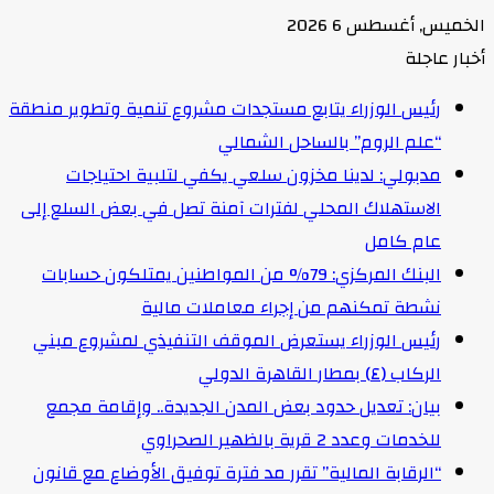
الخميس, أغسطس 6 2026
أخبار عاجلة
رئيس الوزراء يتابع مستجدات مشروع تنمية وتطوير منطقة
“علم الروم” بالساحل الشمالي
مدبولي: لدينا مخزون سلعي يكفي لتلبية احتياجات
الاستهلاك المحلي لفترات آمنة تصل في بعض السلع إلى
عام كامل
البنك المركزي: 79% من المواطنين يمتلكون حسابات
نشطة تمكنهم من إجراء معاملات مالية
رئيس الوزراء يستعرض الموقف التنفيذي لمشروع مبني
الركاب (٤) بمطار القاهرة الدولي
بيان: تعديل حدود بعض المدن الجديدة.. وإقامة مجمع
للخدمات وعدد 2 قرية بالظهير الصحراوي
“الرقابة المالية” تقرر مد فترة توفيق الأوضاع مع قانون