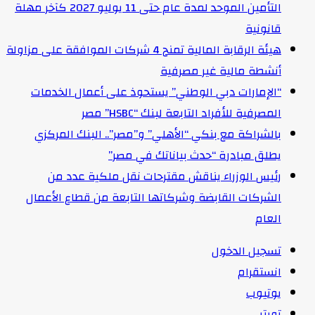
التأمين الموحد لمدة عام حتى 11 يوليو 2027 كآخر مهلة
قانونية
هيئة الرقابة المالية تمنح 4 شركات الموافقة على مزاولة
أنشطة مالية غير مصرفية
“الإمارات دبي الوطني” يستحوذ على أعمال الخدمات
المصرفية للأفراد التابعة لبنك “HSBC” مصر
بالشراكة مع بنكي “الأهلي” و”مصر”.. البنك المركزي
يطلق مبادرة “حدث بياناتك في مصر”
رئيس الوزراء يناقش مقترحات نقل ملكية عدد من
الشركات القابضة وشركاتها التابعة من قطاع الأعمال
العام
تسجيل الدخول
انستقرام
يوتيوب
تويتر