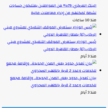
البنك المركزي: 79% من المواطنين يمتلكون حسابات
نشطة تمكنهم من إجراء معاملات مالية
منذ 10 ساعات
رئيس الوزراء يستعرض الموقف التنفيذي لمشروع مبني
الركاب (٤) بمطار القاهرة الدولي
منذ 3 أيام
بيان: تعديل حدود بعض المدن الجديدة.. وإقامة مجمع
للخدمات وعدد 2 قرية بالظهير الصحراوي
منذ 3 أيام