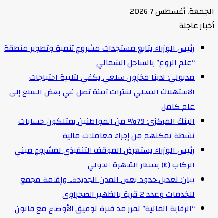
الجمعة, أغسطس 7 2026
أخبار عاجلة
رئيس الوزراء يتابع مستجدات مشروع تنمية وتطوير منطقة
“علم الروم” بالساحل الشمالي
مدبولي: لدينا مخزون سلعي يكفي لتلبية احتياجات
الاستهلاك المحلي لفترات آمنة تصل في بعض السلع إلى
عام كامل
البنك المركزي: 79% من المواطنين يمتلكون حسابات
نشطة تمكنهم من إجراء معاملات مالية
رئيس الوزراء يستعرض الموقف التنفيذي لمشروع مبني
الركاب (٤) بمطار القاهرة الدولي
بيان: تعديل حدود بعض المدن الجديدة.. وإقامة مجمع
للخدمات وعدد 2 قرية بالظهير الصحراوي
“الرقابة المالية” تقرر مد فترة توفيق الأوضاع مع قانون