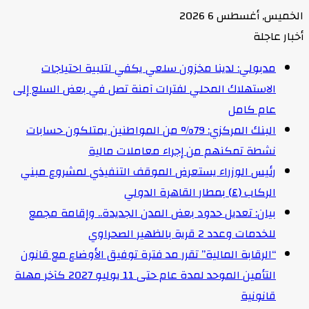
الخميس, أغسطس 6 2026
أخبار عاجلة
مدبولي: لدينا مخزون سلعي يكفي لتلبية احتياجات
الاستهلاك المحلي لفترات آمنة تصل في بعض السلع إلى
عام كامل
البنك المركزي: 79% من المواطنين يمتلكون حسابات
نشطة تمكنهم من إجراء معاملات مالية
رئيس الوزراء يستعرض الموقف التنفيذي لمشروع مبني
الركاب (٤) بمطار القاهرة الدولي
بيان: تعديل حدود بعض المدن الجديدة.. وإقامة مجمع
للخدمات وعدد 2 قرية بالظهير الصحراوي
“الرقابة المالية” تقرر مد فترة توفيق الأوضاع مع قانون
التأمين الموحد لمدة عام حتى 11 يوليو 2027 كآخر مهلة
قانونية