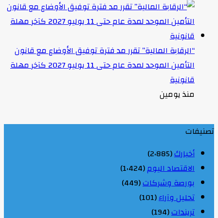
“الرقابة المالية” تقرر مد فترة توفيق الأوضاع مع قانون
التأمين الموحد لمدة عام حتى 11 يوليو 2027 كآخر مهلة
قانونية
منذ يومين
تصنيفات
أخبارك
(2٬885)
الاقتصاد اليوم
(1٬424)
بورصة وشركات
(449)
تحليل وآراء
(101)
تريندات
(194)