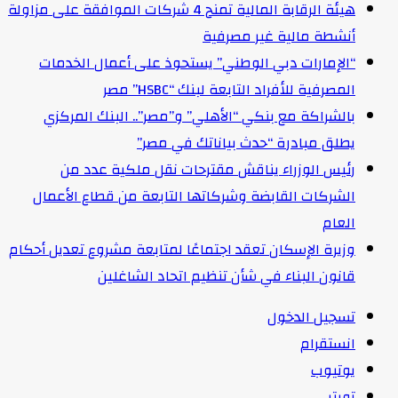
هيئة الرقابة المالية تمنح 4 شركات الموافقة على مزاولة
أنشطة مالية غير مصرفية
“الإمارات دبي الوطني” يستحوذ على أعمال الخدمات
المصرفية للأفراد التابعة لبنك “HSBC” مصر
بالشراكة مع بنكي “الأهلي” و”مصر”.. البنك المركزي
يطلق مبادرة “حدث بياناتك في مصر”
رئيس الوزراء يناقش مقترحات نقل ملكية عدد من
الشركات القابضة وشركاتها التابعة من قطاع الأعمال
العام
وزيرة الإسكان تعقد اجتماعًا لمتابعة مشروع تعديل أحكام
قانون البناء في شأن تنظيم اتحاد الشاغلين
تسجيل الدخول
انستقرام
يوتيوب
تويتر