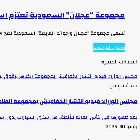
مجموعة “عجلان” السعودية تعتزم استثمار 1.5 مليار دولار في “رأس جميلة” 
تسعى مجموعة “عجلان وإخوانه القابضة” السعودية لضخ استثمارات أولية بقيمة 1.5 مليار دولار لإقامة مشرو
أكمل القراءة »
المقالات المميزة
مجلس الوزراء: فيديو انتشار الخفافيش بمجموعة الظاهر برقوق بش
منذ أسبوعين
مجلس الوزراء: فيديو انتشار الخفافيش بمجموعة الظاه
بعد ظهورها في كأس العالم للأندية.. هل سنرى السيارات بدون 
يونيو 30, 2026