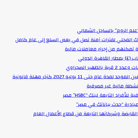
علم الروم” بالساحل الشمالي
اك المحلي لفترات آمنة تصل في بعض السلع إلى عام كامل
لدولي
هير الصحراوي
حتى 11 يوليو 2027 كآخر مهلة قانونية
د التابعة لبنك “HSBC” مصر
مبادرة “حدث بياناتك في مصر”
لقابضة وشركاتها التابعة من قطاع الأعمال العام