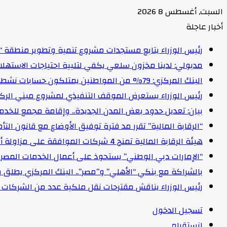
السبت, أغسطس 8 2026
أخبار عاجلة
رئيس الوزراء يتابع مستجدات مشروع تنمية وتطوير منطقة “
مدبولي: لدينا مخزون سلعي يكفي لتلبية احتياجات الاستهل
البنك المركزي: 79% من المواطنين يمتلكون حسابات نشطة تمكنهم من إجراء معاملات مالية
رئيس الوزراء يستعرض الموقف التنفيذي لمشروع مبني الركاب (٤) بمطار القاهرة ا
بيان: تعديل حدود بعض المدن الجديدة.. وإقامة مجمع للخدمات وعدد 2 قرية بالظ
“الرقابة المالية” تقرر مد فترة توفيق الأوضاع مع قانون التأمين الموحد لمدة عام 
هيئة الرقابة المالية تمنح 4 شركات الموافقة على مزاولة أنشطة مالية غير مصرفية
“الإمارات دبي الوطني” يستحوذ على أعمال الخدمات المصرفية للأفرا
بالشراكة مع بنكي “الأهلي” و”مصر”.. البنك المركزي يطلق 
رئيس الوزراء يناقش مقترحات نقل ملكية عدد من الشركات ا
تسجيل الدخول
انستقرام