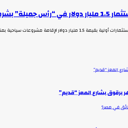
بشرم الشيخ
عات سياحية بمنطقة “رأس جميلة” المطلة…
ارع المعز “قديم”
ر برقوق بشارع المعز “قديم”
سائق في مصر؟