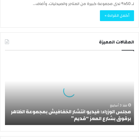
لـ 50% لدى مجموعة كبيرة من المتاجر والصيدليات. وأضاف…
أكمل القراءة »
المقالات المميزة
م
ج
ل
س
ا
ل
و
ز
منذ 3 أسابيع
مجلس الوزراء: فيديو انتشار الخفافيش بمجموعة الظاهر
ر
برقوق بشارع المعز “قديم”
ا
ء
:
ف