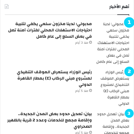
ي
أهم الأخبار
د
ي
مدبولي: لدينا مخزون سلعي يكفي لتلبية
و
احتياجات الاستهلاك المحلي لفترات آمنة تصل
ا
في بعض السلع إلى عام كامل
ن
ت
منذ 3 أيام
ش
ا
ر
ا
رئيس الوزراء يستعرض الموقف التنفيذي
ل
لمشروع مبني الركاب (٤) بمطار القاهرة
خ
الدولي
ف
منذ 5 أيام
ا
ف
ي
ش
بيان: تعديل حدود بعض المدن الجديدة..
ب
وإقامة مجمع للخدمات وعدد 2 قرية بالظهير
م
الصحراوي
ج
منذ 5 أيام