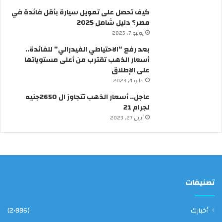
ل
كيف تحصل على تمويل سيارة بأقل فائدة في
م
مصر؟ دليل شامل 2025
ع
ز
يونيو 7, 2025
“
بعد رفع “الاحتياطي الفيدرالي” للفائدة..
ق
أسعار الذهب تقترب من أعلى مستوياتها
د
على الإطلاق
ي
مايو 4, 2023
م
”
عاجل.. أسعار الذهب تتجاوز ال 2650جنيه
لجرام 21
أبريل 27, 2023
تصنيفات
أخبارك
(2٬886)