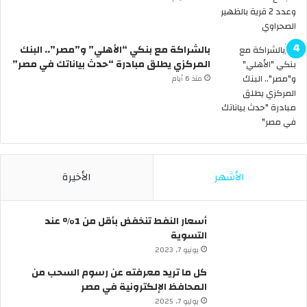
م
و
ع
بالشراكة مع بنكي “الأهلي” و”مصر”.. البنك
ة
المركزي يطلق مبادرة “حدث بياناتك في مصر”
ا
ل
منذ 6 أيام
ظ
ا
ه
ر
ب
ر
الأشهر
الأخيرة
ق
و
ق
أسعار النفط تنخفض بأقل من 1% عند
ب
التسوية
ش
يونيو 7, 2023
ا
ر
كل ما تريد معرفته عن رسوم السحب من
ع
المحافظ الإلكترونية في مصر
ا
يوليو 7, 2025