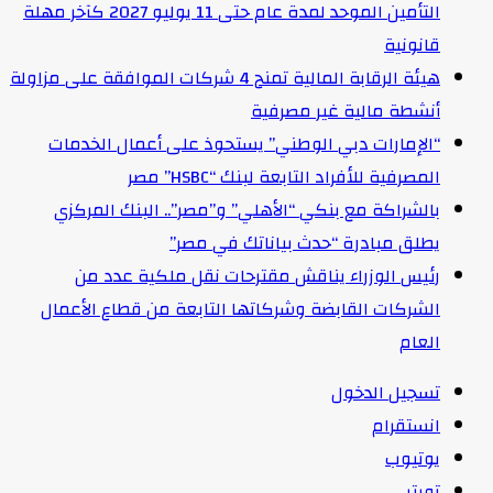
التأمين الموحد لمدة عام حتى 11 يوليو 2027 كآخر مهلة
قانونية
هيئة الرقابة المالية تمنح 4 شركات الموافقة على مزاولة
أنشطة مالية غير مصرفية
“الإمارات دبي الوطني” يستحوذ على أعمال الخدمات
المصرفية للأفراد التابعة لبنك “HSBC” مصر
بالشراكة مع بنكي “الأهلي” و”مصر”.. البنك المركزي
يطلق مبادرة “حدث بياناتك في مصر”
رئيس الوزراء يناقش مقترحات نقل ملكية عدد من
الشركات القابضة وشركاتها التابعة من قطاع الأعمال
العام
تسجيل الدخول
انستقرام
يوتيوب
تويتر