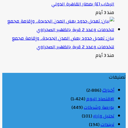
الركاب (٤) بمطار القاهرة الدولي
منذ 3 أيام
بيان: تعديل حدود بعض المدن الجديدة.. وإقامة مجمع
للخدمات وعدد 2 قرية بالظهير الصحراوي
منذ 3 أيام
تصنيفات
أخبارك
(2٬886)
الاقتصاد اليوم
(1٬424)
بورصة وشركات
(449)
تحليل وآراء
(101)
تريندات
(194)