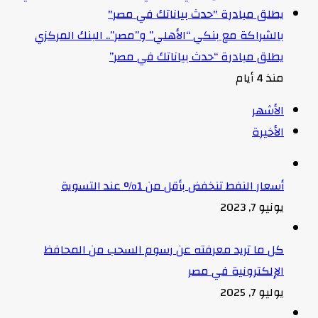
بالشراكة مع بنكي “الأهلي” و”مصر”.. البنك المركزي
يطلق مبادرة “حدث بياناتك في مصر”
منذ 4 أيام
الأشهر
الأخيرة
أسعار النفط تنخفض بأقل من 1% عند التسوية
يونيو 7, 2023
كل ما تريد معرفته عن رسوم السحب من المحافظ
الإلكترونية في مصر
يوليو 7, 2025