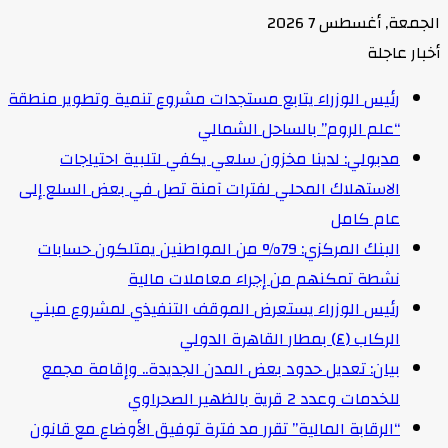
الجمعة, أغسطس 7 2026
أخبار عاجلة
رئيس الوزراء يتابع مستجدات مشروع تنمية وتطوير منطقة
“علم الروم” بالساحل الشمالي
مدبولي: لدينا مخزون سلعي يكفي لتلبية احتياجات
الاستهلاك المحلي لفترات آمنة تصل في بعض السلع إلى
عام كامل
البنك المركزي: 79% من المواطنين يمتلكون حسابات
نشطة تمكنهم من إجراء معاملات مالية
رئيس الوزراء يستعرض الموقف التنفيذي لمشروع مبني
الركاب (٤) بمطار القاهرة الدولي
بيان: تعديل حدود بعض المدن الجديدة.. وإقامة مجمع
للخدمات وعدد 2 قرية بالظهير الصحراوي
“الرقابة المالية” تقرر مد فترة توفيق الأوضاع مع قانون