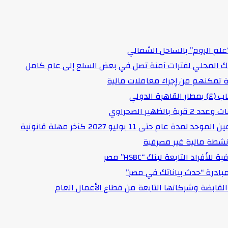
علم الروم” بالساحل الشمالي
اك المحلي لفترات آمنة تصل في بعض السلع إلى عام كامل
لدولي
هير الصحراوي
حتى 11 يوليو 2027 كآخر مهلة قانونية
د التابعة لبنك “HSBC” مصر
مبادرة “حدث بياناتك في مصر”
لقابضة وشركاتها التابعة من قطاع الأعمال العام