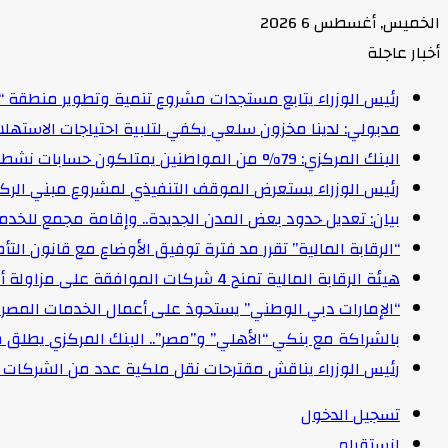
الخميس, أغسطس 6 2026
أخبار عاجلة
رئيس الوزراء يتابع مستجدات مشروع تنمية وتطوير منطقة “
مدبولي: لدينا مخزون سلعي يكفي لتلبية احتياجات الاستهل
البنك المركزي: 79% من المواطنين يمتلكون حسابات نشطة تمكنهم من إجراء معاملات مالية
رئيس الوزراء يستعرض الموقف التنفيذي لمشروع مبني الركاب (٤) بمطار القاهرة ا
بيان: تعديل حدود بعض المدن الجديدة.. وإقامة مجمع للخدمات وعدد 2 قرية بالظ
“الرقابة المالية” تقرر مد فترة توفيق الأوضاع مع قانون التأمين الموحد لمدة عام 
هيئة الرقابة المالية تمنح 4 شركات الموافقة على مزاولة أنشطة مالية غير مصرفية
“الإمارات دبي الوطني” يستحوذ على أعمال الخدمات المصرفية للأفرا
بالشراكة مع بنكي “الأهلي” و”مصر”.. البنك المركزي يطلق 
رئيس الوزراء يناقش مقترحات نقل ملكية عدد من الشركات ا
تسجيل الدخول
انستقرام