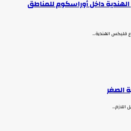
هندية داخل أوراسكوم للمناطق
وع فليكس الهندية…
ة الصغر