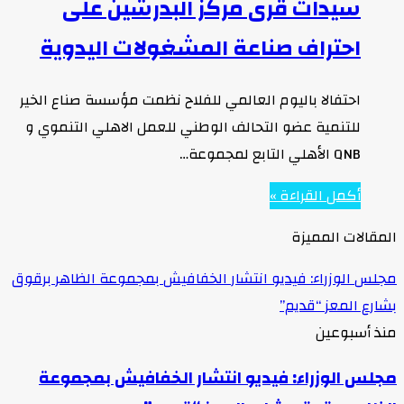
سيدات قرى مركز البدرشين على
احتراف صناعة المشغولات اليدوية
احتفالا باليوم العالمي للفلاح نظمت مؤسسة صناع الخير
للتنمية عضو التحالف الوطني للعمل الاهلي التنموي و
QNB الأهلي التابع لمجموعة…
أكمل القراءة »
المقالات المميزة
مجلس الوزراء: فيديو انتشار الخفافيش بمجموعة الظاهر برقوق
بشارع المعز “قديم”
منذ أسبوعين
مجلس الوزراء: فيديو انتشار الخفافيش بمجموعة