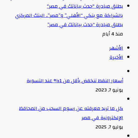
بالشراكة مع بنكي “الأهلي” و”مصر”.. البنك المركزي
يطلق مبادرة “حدث بياناتك في مصر”
منذ 4 أيام
الأشهر
الأخيرة
أسعار النفط تنخفض بأقل من 1% عند التسوية
يونيو 7, 2023
كل ما تريد معرفته عن رسوم السحب من المحافظ
الإلكترونية في مصر
يوليو 7, 2025