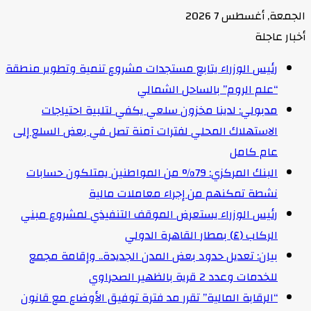
الجمعة, أغسطس 7 2026
أخبار عاجلة
رئيس الوزراء يتابع مستجدات مشروع تنمية وتطوير منطقة
“علم الروم” بالساحل الشمالي
مدبولي: لدينا مخزون سلعي يكفي لتلبية احتياجات
الاستهلاك المحلي لفترات آمنة تصل في بعض السلع إلى
عام كامل
البنك المركزي: 79% من المواطنين يمتلكون حسابات
نشطة تمكنهم من إجراء معاملات مالية
رئيس الوزراء يستعرض الموقف التنفيذي لمشروع مبني
الركاب (٤) بمطار القاهرة الدولي
بيان: تعديل حدود بعض المدن الجديدة.. وإقامة مجمع
للخدمات وعدد 2 قرية بالظهير الصحراوي
“الرقابة المالية” تقرر مد فترة توفيق الأوضاع مع قانون