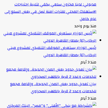
مدبولي: لدينا مخزون سلعي يكفي لتلبية احتياجات
الاستهلاك المحلي لفترات آمنة تصل في بعض السلع إلى
عام كامل
منذ يوم واحد
رئيس الوزراء يستعرض الموقف التنفيذي لمشروع مبني
الركاب (٤) بمطار القاهرة الدولي
منذ 3 أيام
بيان: تعديل حدود بعض المدن الجديدة.. وإقامة مجمع
للخدمات وعدد 2 قرية بالظهير الصحراوي
منذ 3 أيام