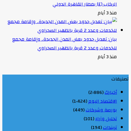
الركاب (٤) بمطار القاهرة الدولي
منذ 3 أيام
بيان: تعديل حدود بعض المدن الجديدة.. وإقامة مجمع
للخدمات وعدد 2 قرية بالظهير الصحراوي
منذ 3 أيام
تصنيفات
أخبارك
(2٬886)
الاقتصاد اليوم
(1٬424)
بورصة وشركات
(449)
تحليل وآراء
(101)
تريندات
(194)