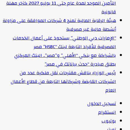
التأمين الموحد لمدة عام حتى 11 يوليو 2027 كآخر مهلة
قانونية
هيئة الرقابة المالية تمنح 4 شركات الموافقة على مزاولة
أنشطة مالية غير مصرفية
“الإمارات دبي الوطني” يستحوذ على أعمال الخدمات
المصرفية للأفراد التابعة لبنك “HSBC” مصر
بالشراكة مع بنكي “الأهلي” و”مصر”.. البنك المركزي
يطلق مبادرة “حدث بياناتك في مصر”
رئيس الوزراء يناقش مقترحات نقل ملكية عدد من
الشركات القابضة وشركاتها التابعة من قطاع الأعمال
العام
تسجيل الدخول
انستقرام
يوتيوب
تويتر