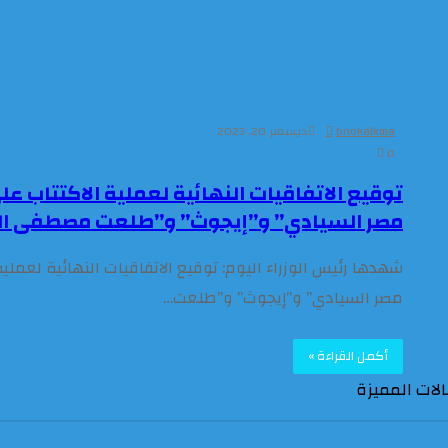
bnokalkma
ديسمبر 20, 2023
0
مصر السيادي” و”إيجوث” و”طلعت مصطفى ال
مصر السيادي” و”إيجوث” و”طلعت…
أكمل القراءة »
لات المميزة