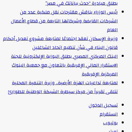
يطلق مبادرة “حدث بياناتك في مصر”
رئيس الوزراء يناقش مقترحات نقل ملكية عدد من
الشركات القابضة وشركاتها التابعة من قطاع الأعمال
العام
وزيرة الإسكان تعقد اجتماعًا لمتابعة مشروع تعديل أحكام
قانون البناء في شأن تنظيم اتحاد الشاغلين
البنك المركزي المصري يطلق البوابة الإلكترونية للجنة
الاستقرار المالي الإفريقية بالتعاون مع جمعية البنوك
المركزية الإفريقية
لمتابعة تداعيات الهزة الأرضية.. وزيرة التنمية المحلية
تتلقى تقريراً من مركز سيطرة الشبكة الوطنية للطوارئ
تسجيل الدخول
انستقرام
يوتيوب
تويتر