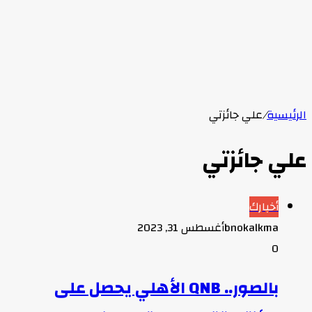
الرئيسية
/
علي جائزتي
علي جائزتي
أخبارك
bnokalkma
أغسطس 31, 2023
0
بالصور.. QNB الأهلي يحصل على