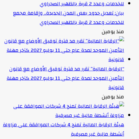
بيان: تعديل حدود بعض المدن الجديدة.. وإقامة مجمع
للخدمات وعدد 2 قرية بالظهير الصحراوي
منذ يومين
“الرقابة المالية” تقرر مد فترة توفيق الأوضاع مع قانون
التأمين الموحد لمدة عام حتى 11 يوليو 2027 كآخر مهلة
قانونية
منذ يومين
هيئة الرقابة المالية تمنح 4 شركات الموافقة على مزاولة
أنشطة مالية غير مصرفية