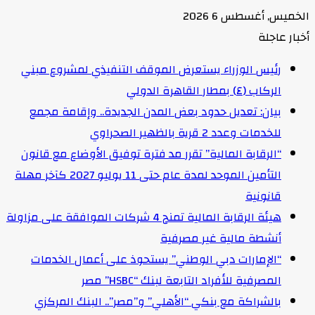
الخميس, أغسطس 6 2026
أخبار عاجلة
رئيس الوزراء يستعرض الموقف التنفيذي لمشروع مبني
الركاب (٤) بمطار القاهرة الدولي
بيان: تعديل حدود بعض المدن الجديدة.. وإقامة مجمع
للخدمات وعدد 2 قرية بالظهير الصحراوي
“الرقابة المالية” تقرر مد فترة توفيق الأوضاع مع قانون
التأمين الموحد لمدة عام حتى 11 يوليو 2027 كآخر مهلة
قانونية
هيئة الرقابة المالية تمنح 4 شركات الموافقة على مزاولة
أنشطة مالية غير مصرفية
“الإمارات دبي الوطني” يستحوذ على أعمال الخدمات
المصرفية للأفراد التابعة لبنك “HSBC” مصر
بالشراكة مع بنكي “الأهلي” و”مصر”.. البنك المركزي