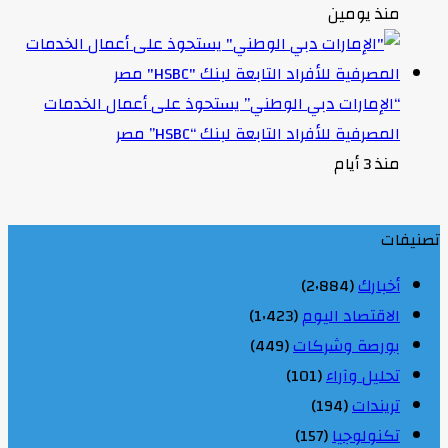
منذ يومين
“الإمارات دبي الوطني” يستحوذ على أعمال الخدمات
المصرفية للأفراد التابعة لبنك “HSBC” مصر
منذ 3 أيام
تصنيفات
أخبارك
(2٬884)
الاقتصاد اليوم
(1٬423)
بورصة وشركات
(449)
تحليل وآراء
(101)
تريندات
(194)
تكنولوجيا
(157)