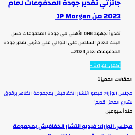
جائزتي تقدير جودة المدفوعات لعام
2023 من ‏JP Morgan ‏
تقديراً لجهود QNB الأهلي في جودة المدفوعات حصل
البنك للعام السادس على التوالي علي جائزتي تقدير جودة
المدفوعات لعام 2023…
أكمل القراءة »
المقالات المميزة
مجلس الوزراء: فيديو انتشار الخفافيش بمجموعة الظاهر برقوق
بشارع المعز “قديم”
منذ أسبوعين
مجلس الوزراء: فيديو انتشار الخفافيش بمجموعة