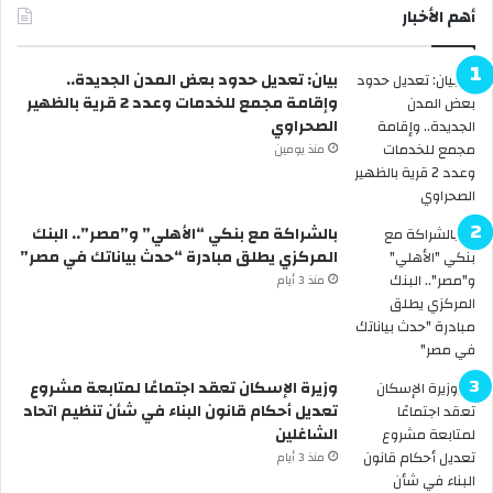
س
ى
أهم الأخبار
ا
2
ل
0
بيان: تعديل حدود بعض المدن الجديدة..
ع
2
وإقامة مجمع للخدمات وعدد 2 قرية بالظهير
ا
6
الصحراوي
ل
ر
م
س
منذ يومين
ل
م
ل
يً
أ
ا
بالشراكة مع بنكي “الأهلي” و”مصر”.. البنك
ن
.
المركزي يطلق مبادرة “حدث بياناتك في مصر”
د
.
منذ 3 أيام
ي
ا
ة
ل
.
ح
.
ك
ه
و
وزيرة الإسكان تعقد اجتماعًا لمتابعة مشروع
ل
م
تعديل أحكام قانون البناء في شأن تنظيم اتحاد
س
ة
الشاغلين
ن
ت
منذ 3 أيام
ر
ع