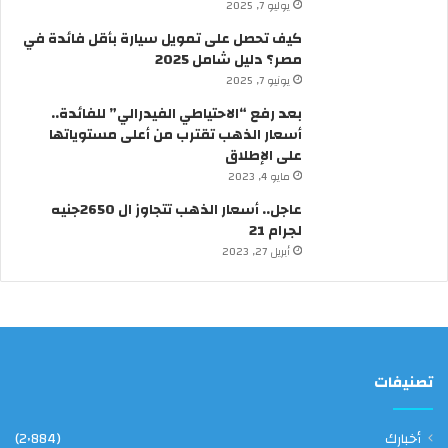
يوليو 7, 2025
؟
ر
كيف تحصل على تمويل سيارة بأقل فائدة في
م
مصر؟ دليل شامل 2025
ن
ر
يونيو 7, 2025
ئ
بعد رفع “الاحتياطي الفيدرالي” للفائدة..
ي
أسعار الذهب تقترب من أعلى مستوياتها
س
على الإطلاق
ا
مايو 4, 2023
ل
و
عاجل.. أسعار الذهب تتجاوز ال 2650جنيه
ز
لجرام 21
ر
أبريل 27, 2023
ا
ء
تصنيفات
أخبارك
(2٬884)