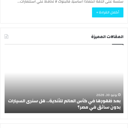
سلسة على الثقة اعتمادًا أساسيًا، فالبنوك لا تحافظ علي استثمارات…
أكمل القراءة »
المقالات المميزة
ب
إ
ع
ج
د
ا
ظ
ز
ه
ة
و
ع
ر
ي
ه
د
يونيو 30, 2026
بعد ظهورها في كأس العالم للأندية.. هل سنرى السيارات
ا
ا
بدون سائق في مصر؟
أ
ف
ل
ي
أ
ك
ض
أ
ح