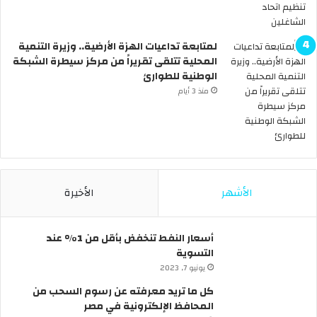
ى
ل
ا
ن
ل
ع
لمتابعة تداعيات الهزة الأرضية.. وزيرة التنمية
س
ط
المحلية تتلقى تقريراً من مركز سيطرة الشبكة
ي
ل
الوطنية للطوارئ
ا
ة
ر
6
منذ 3 أيام
ا
أ
ت
ي
ب
ا
د
م
و
م
ن
ت
الأشهر
الأخيرة
س
ت
ا
ا
ئ
ل
أسعار النفط تنخفض بأقل من 1% عند
ق
ي
التسوية
ف
ة
يونيو 7, 2023
ي
ب
م
ق
كل ما تريد معرفته عن رسوم السحب من
ص
ر
المحافظ الإلكترونية في مصر
ر
ا