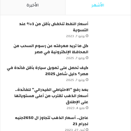
و
م
الأشهر
الأخيرة
ن
ت
س
ت
ا
ا
أسعار النفط تنخفض بأقل من 1% عند
ئ
ل
التسوية
ق
ي
يونيو 7, 2023
ف
ة
ي
ب
كل ما تريد معرفته عن رسوم السحب من
م
ق
المحافظ الإلكترونية في مصر
ص
ر
يوليو 7, 2025
ر
ا
كيف تحصل على تمويل سيارة بأقل فائدة في
؟
ر
مصر؟ دليل شامل 2025
م
ن
يونيو 7, 2025
ر
بعد رفع “الاحتياطي الفيدرالي” للفائدة..
ئ
أسعار الذهب تقترب من أعلى مستوياتها
ي
على الإطلاق
س
مايو 4, 2023
ا
ل
عاجل.. أسعار الذهب تتجاوز ال 2650جنيه
و
لجرام 21
ز
أبريل 27, 2023