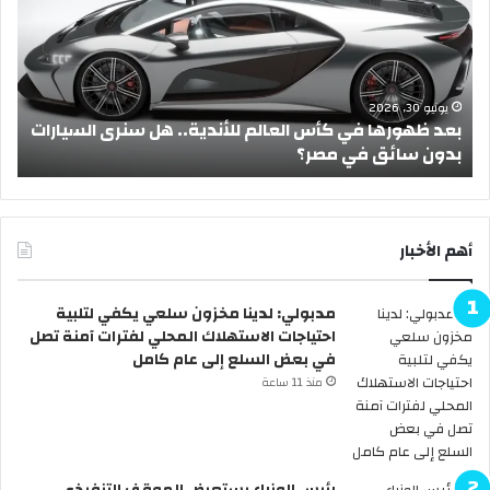
ظ
ز
ه
ة
و
ع
ر
ي
ه
د
يونيو 30, 2026
بعد ظهورها في كأس العالم للأندية.. هل سنرى السيارات
ا
ا
بدون سائق في مصر؟
أ
ف
ل
ي
أ
ك
ض
أ
ح
س
ى
أهم الأخبار
ا
2
ل
0
مدبولي: لدينا مخزون سلعي يكفي لتلبية
ع
2
احتياجات الاستهلاك المحلي لفترات آمنة تصل
ا
6
في بعض السلع إلى عام كامل
ل
ر
م
س
منذ 11 ساعة
ل
م
ل
يً
أ
ا
ن
.
رئيس الوزراء يستعرض الموقف التنفيذي