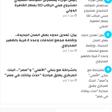
د
.
لمشروع مبني الركاب (٤) بمطار القاهرة
ي
ا
الدولي
ة
ل
منذ 3 أيام
.
ح
.
ك
ه
و
ل
م
بيان: تعديل حدود بعض المدن الجديدة..
س
ة
وإقامة مجمع للخدمات وعدد 2 قرية بالظهير
ن
ت
الصحراوي
ر
ع
منذ 3 أيام
ى
ل
ا
ن
ل
ع
بالشراكة مع بنكي “الأهلي” و”مصر”.. البنك
س
ط
المركزي يطلق مبادرة “حدث بياناتك في مصر”
ي
ل
ا
ة
منذ 3 أيام
ر
6
ا
أ
ت
ي
ب
ا
د
م