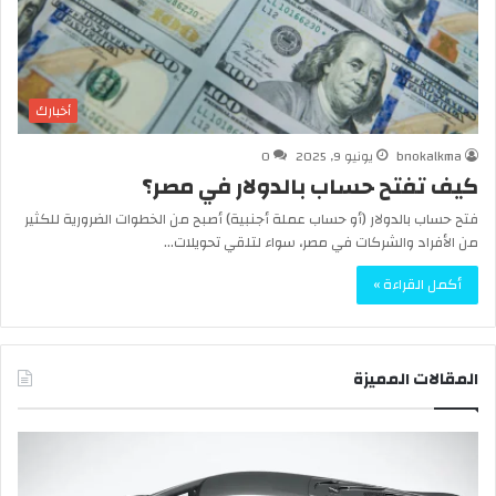
أخبارك
bnokalkma
يونيو 9, 2025
0
كيف تفتح حساب بالدولار في مصر؟
فتح حساب بالدولار (أو حساب عملة أجنبية) أصبح من الخطوات الضرورية للكثير
من الأفراد والشركات في مصر، سواء لتلقي تحويلات…
أكمل القراءة »
المقالات المميزة
ب
إ
ع
ج
د
ا