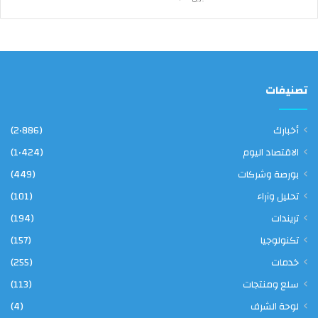
ر
ا
ء
تصنيفات
أخبارك
(2٬886)
الاقتصاد اليوم
(1٬424)
بورصة وشركات
(449)
تحليل وآراء
(101)
تريندات
(194)
تكنولوجيا
(157)
خدمات
(255)
سلع ومنتجات
(113)
لوحة الشرف
(4)