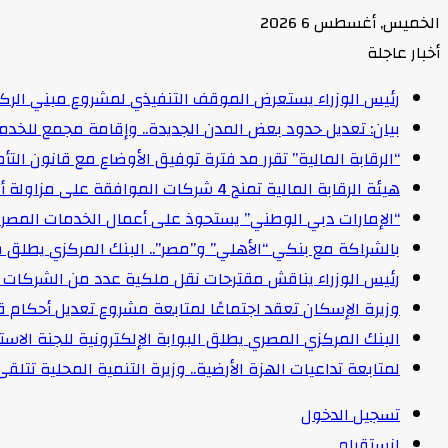
الخميس, أغسطس 6 2026
أخبار عاجلة
رئيس الوزراء يستعرض الموقف التنفيذي لمشروع مبني الركاب (٤) بمطار القاهرة ا
بيان: تعديل حدود بعض المدن الجديدة.. وإقامة مجمع للخدمات وعدد 2 قرية بالظ
“الرقابة المالية” تقرر مد فترة توفيق الأوضاع مع قانون التأمين الموحد لمدة عام 
هيئة الرقابة المالية تمنح 4 شركات الموافقة على مزاولة أنشطة مالية غير مصرفية
“الإمارات دبي الوطني” يستحوذ على أعمال الخدمات المصرفية للأفرا
بالشراكة مع بنكي “الأهلي” و”مصر”.. البنك المركزي يطلق 
رئيس الوزراء يناقش مقترحات نقل ملكية عدد من الشركات ا
وزيرة الإسكان تعقد اجتماعًا لمتابعة مشروع تعديل أحكام ق
البنك المركزي المصري يطلق البوابة الإلكترونية للجنة الاستق
لمتابعة تداعيات الهزة الأرضية.. وزيرة التنمية المحلية تتل
تسجيل الدخول
انستقرام