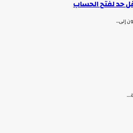
ون إلى…
.…