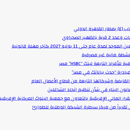
لدولي
هير الصحراوي
حتى 11 يوليو 2027 كآخر مهلة قانونية
د التابعة لبنك “HSBC” مصر
مبادرة “حدث بياناتك في مصر”
لقابضة وشركاتها التابعة من قطاع الأعمال العام
انون البناء في شأن تنظيم اتحاد الشاغلين
رار المالي الإفريقية بالتعاون مع جمعية البنوك المركزية الإفريقية
قى تقريراً من مركز سيطرة الشبكة الوطنية للطوارئ