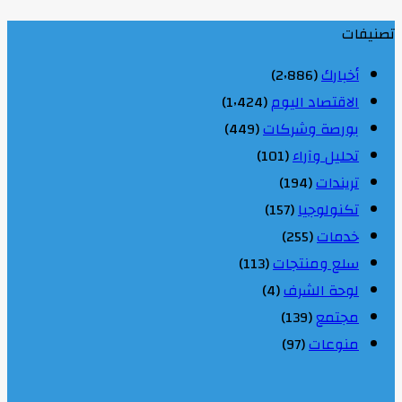
تصنيفات
أخبارك
(2٬886)
الاقتصاد اليوم
(1٬424)
بورصة وشركات
(449)
تحليل وآراء
(101)
تريندات
(194)
تكنولوجيا
(157)
خدمات
(255)
سلع ومنتجات
(113)
لوحة الشرف
(4)
مجتمع
(139)
منوعات
(97)