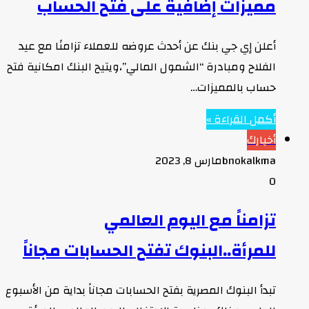
مميزات إضافية على فتح الحساب
أعلن إي جي بنك عن أحدث عروضه للعملاء تزامنًا مع عيد
الفلاح ومبادرة “الشمول المالي”،ويتيح البنك امكانية فتح
حساب بالمميزات…
أكمل القراءة »
أخبارك
bnokalkma
مارس 8, 2023
0
تزامناً مع اليوم العالمي
للمرأة..البنوك تفتح الحسابات مجاناً
تبدأ البنوك المصرية بفتح الحسابات مجاناً بداية من الأسبوع