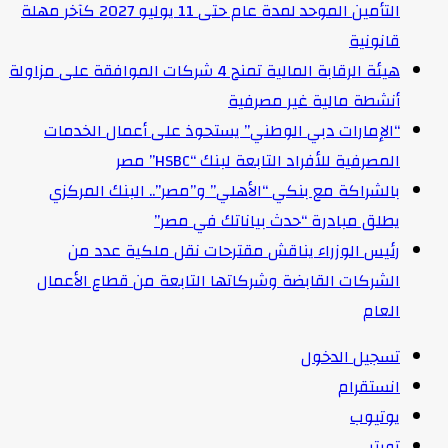
التأمين الموحد لمدة عام حتى 11 يوليو 2027 كآخر مهلة
قانونية
هيئة الرقابة المالية تمنح 4 شركات الموافقة على مزاولة
أنشطة مالية غير مصرفية
“الإمارات دبي الوطني” يستحوذ على أعمال الخدمات
المصرفية للأفراد التابعة لبنك “HSBC” مصر
بالشراكة مع بنكي “الأهلي” و”مصر”.. البنك المركزي
يطلق مبادرة “حدث بياناتك في مصر”
رئيس الوزراء يناقش مقترحات نقل ملكية عدد من
الشركات القابضة وشركاتها التابعة من قطاع الأعمال
العام
تسجيل الدخول
انستقرام
يوتيوب
تويتر