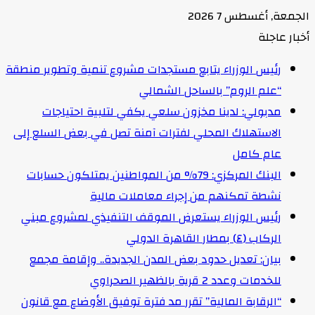
الجمعة, أغسطس 7 2026
أخبار عاجلة
رئيس الوزراء يتابع مستجدات مشروع تنمية وتطوير منطقة
“علم الروم” بالساحل الشمالي
مدبولي: لدينا مخزون سلعي يكفي لتلبية احتياجات
الاستهلاك المحلي لفترات آمنة تصل في بعض السلع إلى
عام كامل
البنك المركزي: 79% من المواطنين يمتلكون حسابات
نشطة تمكنهم من إجراء معاملات مالية
رئيس الوزراء يستعرض الموقف التنفيذي لمشروع مبني
الركاب (٤) بمطار القاهرة الدولي
بيان: تعديل حدود بعض المدن الجديدة.. وإقامة مجمع
للخدمات وعدد 2 قرية بالظهير الصحراوي
“الرقابة المالية” تقرر مد فترة توفيق الأوضاع مع قانون