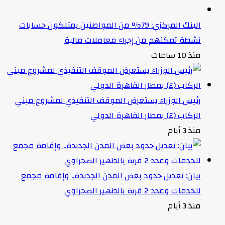
البنك المركزي: 79% من المواطنين يمتلكون حسابات
نشطة تمكنهم من إجراء معاملات مالية
منذ 10 ساعات
رئيس الوزراء يستعرض الموقف التنفيذي لمشروع مبني
الركاب (٤) بمطار القاهرة الدولي
منذ 3 أيام
بيان: تعديل حدود بعض المدن الجديدة.. وإقامة مجمع
للخدمات وعدد 2 قرية بالظهير الصحراوي
منذ 3 أيام