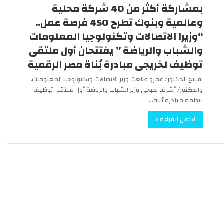
و
بمشاركة أكثر من 40 شركة محلية
مجلس الوزراء: فيديو انتشار الخفافي
ز
عملات
بمجموعة الظاهر برقوق بشارع المعز
وعالمية وبنوك تطرح 450 فرصة عمل..
ر
“قديم”
“وزيرا الاتصالات وتكنولوجيا المعلومات
ا
ء
والشباب والرياضة ” يفتتحان أول ملتقى
:
توظيف لخريجى مبادرة بُناة مصر الرقمية
ف
ي
افتتح الدكتور/ عمرو طلعت وزير الاتصالات وتكنولوجيا المعلومات،
د
والدكتور/ أشرف صبحى وزير الشباب والرياضة أول ملتقى توظيف
ي
تنظمه مبادرة بُناة…
و
ا
أكمل القراءة »
ن
ت
ش
ا
ر
ا
ل
خ
ف
ا