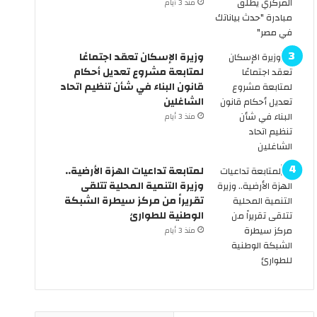
منذ 3 أيام
.
ك
ه
و
ل
م
وزيرة الإسكان تعقد اجتماعًا
س
ة
لمتابعة مشروع تعديل أحكام
ن
ت
قانون البناء في شأن تنظيم اتحاد
ر
ع
الشاغلين
ى
ل
ا
ن
منذ 3 أيام
ل
ع
س
ط
ي
ل
لمتابعة تداعيات الهزة الأرضية..
ا
ة
وزيرة التنمية المحلية تتلقى
ر
6
تقريراً من مركز سيطرة الشبكة
ا
أ
الوطنية للطوارئ
ت
ي
منذ 3 أيام
ب
ا
د
م
و
م
ن
ت
س
ت
ا
ا