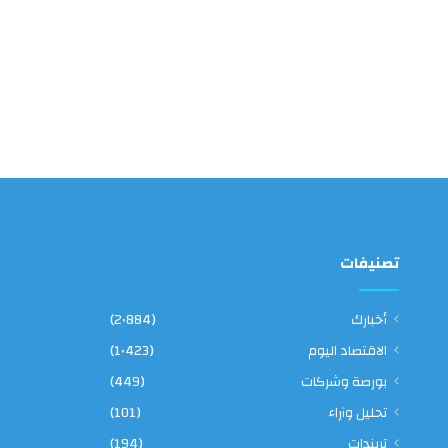
تصنيفات
أخبارك
(2٬884)
الاقتصاد اليوم
(1٬423)
بورصة وشركات
(449)
تحليل وآراء
(101)
تريندات
(194)