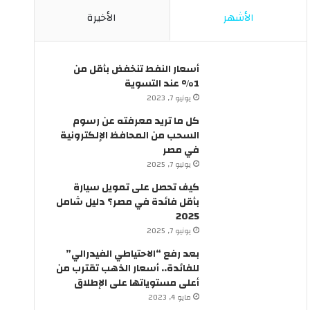
ئ
ل
الأشهر
الأخيرة
ق
ي
ف
ة
ي
ب
م
ق
أسعار النفط تنخفض بأقل من
ص
ر
1% عند التسوية
ر
ا
يونيو 7, 2023
؟
ر
كل ما تريد معرفته عن رسوم
م
السحب من المحافظ الإلكترونية
ن
في مصر
ر
يوليو 7, 2025
ئ
ي
كيف تحصل على تمويل سيارة
س
بأقل فائدة في مصر؟ دليل شامل
ا
2025
ل
يونيو 7, 2025
و
بعد رفع “الاحتياطي الفيدرالي”
ز
للفائدة.. أسعار الذهب تقترب من
ر
أعلى مستوياتها على الإطلاق
ا
مايو 4, 2023
ء