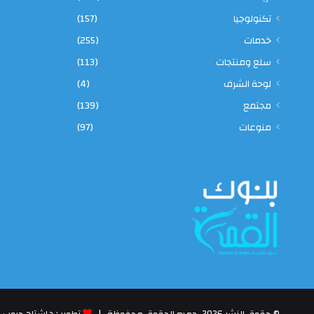
تكنولوجيا
(157)
خدمات
(255)
سلع ومنتجات
(113)
لوحة الشرف
(4)
مجتمع
(139)
منوعات
(97)