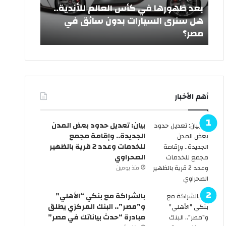
ر
ي
ش
بعد ظهورها في كأس العالم للأندية..
ه
د
هل سنرى السيارات بدون سائق في
ا
ا
مصر؟
من رئيس ا
ف
ل
ي
أ
ك
ض
أ
ح
س
ى
ا
2
أهم الأخبار
ل
0
ع
2
ا
6
بيان: تعديل حدود بعض المدن
ل
ر
الجديدة.. وإقامة مجمع
م
س
للخدمات وعدد 2 قرية بالظهير
ل
م
الصحراوي
ل
يً
منذ يومين
أ
ا
ن
.
د
.
بالشراكة مع بنكي “الأهلي”
ي
ا
و”مصر”.. البنك المركزي يطلق
ة
ل
مبادرة “حدث بياناتك في مصر”
.
ح