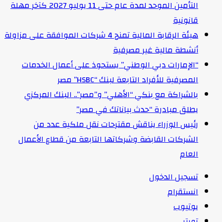
التأمين الموحد لمدة عام حتى 11 يوليو 2027 كآخر مهلة
قانونية
هيئة الرقابة المالية تمنح 4 شركات الموافقة على مزاولة
أنشطة مالية غير مصرفية
“الإمارات دبي الوطني” يستحوذ على أعمال الخدمات
المصرفية للأفراد التابعة لبنك “HSBC” مصر
بالشراكة مع بنكي “الأهلي” و”مصر”.. البنك المركزي
يطلق مبادرة “حدث بياناتك في مصر”
رئيس الوزراء يناقش مقترحات نقل ملكية عدد من
الشركات القابضة وشركاتها التابعة من قطاع الأعمال
العام
تسجيل الدخول
انستقرام
يوتيوب
تويتر