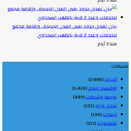
بيان: تعديل حدود بعض المدن الجديدة.. وإقامة مجمع
للخدمات وعدد 2 قرية بالظهير الصحراوي
منذ 3 أيام
تصنيفات
أخبارك
(2٬886)
الاقتصاد اليوم
(1٬424)
بورصة وشركات
(449)
تحليل وآراء
(101)
تريندات
(194)
تكنولوجيا
(157)