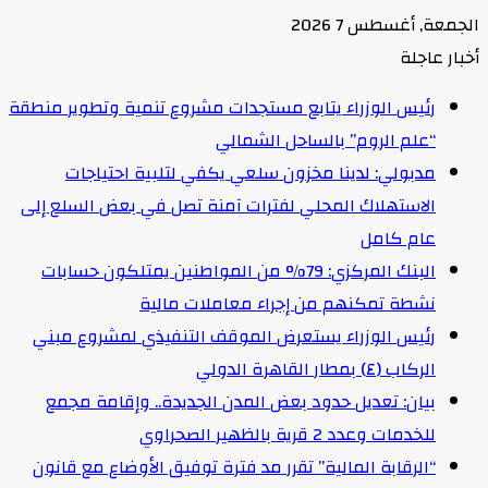
الجمعة, أغسطس 7 2026
أخبار عاجلة
رئيس الوزراء يتابع مستجدات مشروع تنمية وتطوير منطقة
“علم الروم” بالساحل الشمالي
مدبولي: لدينا مخزون سلعي يكفي لتلبية احتياجات
الاستهلاك المحلي لفترات آمنة تصل في بعض السلع إلى
عام كامل
البنك المركزي: 79% من المواطنين يمتلكون حسابات
نشطة تمكنهم من إجراء معاملات مالية
رئيس الوزراء يستعرض الموقف التنفيذي لمشروع مبني
الركاب (٤) بمطار القاهرة الدولي
بيان: تعديل حدود بعض المدن الجديدة.. وإقامة مجمع
للخدمات وعدد 2 قرية بالظهير الصحراوي
“الرقابة المالية” تقرر مد فترة توفيق الأوضاع مع قانون