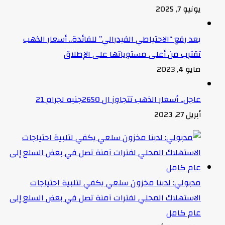
يونيو 7, 2025
بعد رفع “الاحتياطي الفيدرالي” للفائدة.. أسعار الذهب
تقترب من أعلى مستوياتها على الإطلاق
مايو 4, 2023
عاجل.. أسعار الذهب تتجاوز ال 2650جنيه لجرام 21
أبريل 27, 2023
مدبولي: لدينا مخزون سلعي يكفي لتلبية احتياجات
الاستهلاك المحلي لفترات آمنة تصل في بعض السلع إلى
عام كامل