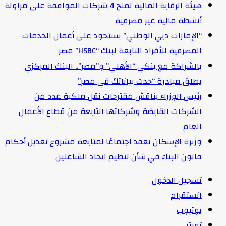
هيئة الرقابة المالية تمنح 4 شركات الموافقة على مزاولة
أنشطة مالية غير مصرفية
“الإمارات دبي الوطني” يستحوذ على أعمال الخدمات
المصرفية للأفراد التابعة لبنك “HSBC” مصر
بالشراكة مع بنكي “الأهلي” و”مصر”.. البنك المركزي
يطلق مبادرة “حدث بياناتك في مصر”
رئيس الوزراء يناقش مقترحات نقل ملكية عدد من
الشركات القابضة وشركاتها التابعة من قطاع الأعمال
العام
وزيرة الإسكان تعقد اجتماعًا لمتابعة مشروع تعديل أحكام
قانون البناء في شأن تنظيم اتحاد الشاغلين
تسجيل الدخول
انستقرام
يوتيوب
تويتر