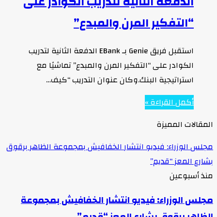
الدفعة الثانية لتدريب الكوادر على
“التفكير المرن والمبدع”
استقبل فريق Genie بـ EBank الدفعة الثانية لتدريب
الكوادر على “التفكير المرن والمبدع” تماشيًا مع
استراتيجية البنك.وكان عنوان التدريب “كيف…
أكمل القراءة »
المقالات المميزة
مجلس الوزراء: فيديو انتشار الخفافيش بمجموعة الظاهر برقوق
بشارع المعز “قديم”
منذ أسبوعين
مجلس الوزراء: فيديو انتشار الخفافيش بمجموعة
الظاهر برقوق بشارع المعز “قديم”