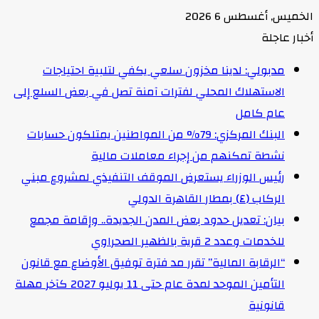
الخميس, أغسطس 6 2026
أخبار عاجلة
مدبولي: لدينا مخزون سلعي يكفي لتلبية احتياجات
الاستهلاك المحلي لفترات آمنة تصل في بعض السلع إلى
عام كامل
البنك المركزي: 79% من المواطنين يمتلكون حسابات
نشطة تمكنهم من إجراء معاملات مالية
رئيس الوزراء يستعرض الموقف التنفيذي لمشروع مبني
الركاب (٤) بمطار القاهرة الدولي
بيان: تعديل حدود بعض المدن الجديدة.. وإقامة مجمع
للخدمات وعدد 2 قرية بالظهير الصحراوي
“الرقابة المالية” تقرر مد فترة توفيق الأوضاع مع قانون
التأمين الموحد لمدة عام حتى 11 يوليو 2027 كآخر مهلة
قانونية