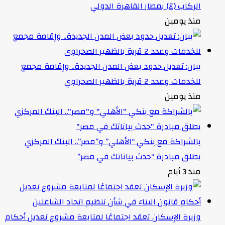
الركاب (٤) بمطار القاهرة الدولي
منذ يومين
بيان: تعديل حدود بعض المدن الجديدة.. وإقامة مجمع
للخدمات وعدد 2 قرية بالظهير الصحراوي
منذ يومين
بالشراكة مع بنكي “الأهلي” و”مصر”.. البنك المركزي
يطلق مبادرة “حدث بياناتك في مصر”
منذ 3 أيام
وزيرة الإسكان تعقد اجتماعًا لمتابعة مشروع تعديل أحكام