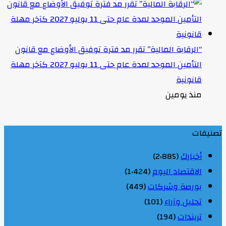
“الرقابة المالية” تقرر مد فترة توفيق الأوضاع مع قانون
التأمين الموحد لمدة عام حتى 11 يوليو 2027 كآخر مهلة
قانونية
منذ يومين
تصنيفات
أخبارك
(2٬885)
الاقتصاد اليوم
(1٬424)
بورصة وشركات
(449)
تحليل وآراء
(101)
تريندات
(194)