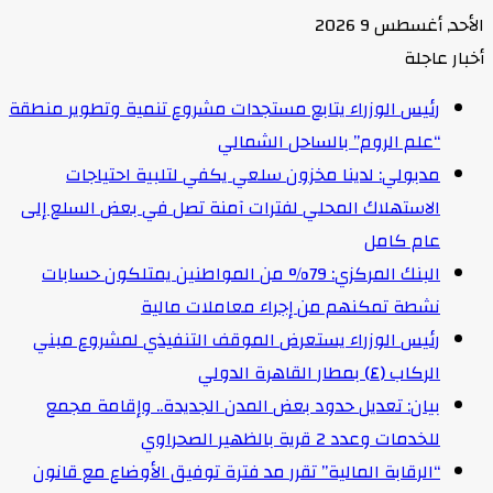
الأحد, أغسطس 9 2026
أخبار عاجلة
رئيس الوزراء يتابع مستجدات مشروع تنمية وتطوير منطقة
“علم الروم” بالساحل الشمالي
مدبولي: لدينا مخزون سلعي يكفي لتلبية احتياجات
الاستهلاك المحلي لفترات آمنة تصل في بعض السلع إلى
عام كامل
البنك المركزي: 79% من المواطنين يمتلكون حسابات
نشطة تمكنهم من إجراء معاملات مالية
رئيس الوزراء يستعرض الموقف التنفيذي لمشروع مبني
الركاب (٤) بمطار القاهرة الدولي
بيان: تعديل حدود بعض المدن الجديدة.. وإقامة مجمع
للخدمات وعدد 2 قرية بالظهير الصحراوي
“الرقابة المالية” تقرر مد فترة توفيق الأوضاع مع قانون