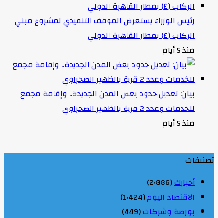
رئيس الوزراء يستعرض الموقف التنفيذي لمشروع مبني
الركاب (٤) بمطار القاهرة الدولي
منذ 5 أيام
بيان: تعديل حدود بعض المدن الجديدة.. وإقامة مجمع
للخدمات وعدد 2 قرية بالظهير الصحراوي
منذ 5 أيام
تصنيفات
أخبارك
(2٬886)
الاقتصاد اليوم
(1٬424)
بورصة وشركات
(449)