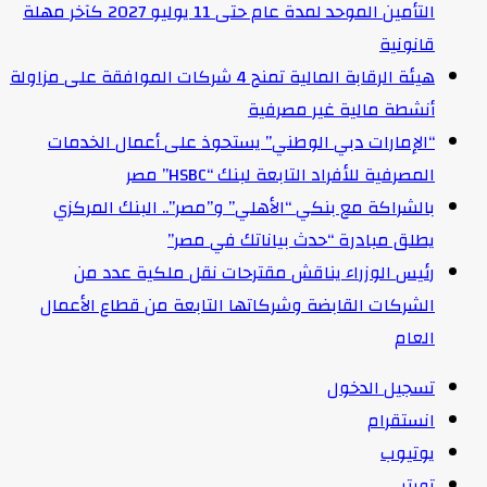
التأمين الموحد لمدة عام حتى 11 يوليو 2027 كآخر مهلة
قانونية
هيئة الرقابة المالية تمنح 4 شركات الموافقة على مزاولة
أنشطة مالية غير مصرفية
“الإمارات دبي الوطني” يستحوذ على أعمال الخدمات
المصرفية للأفراد التابعة لبنك “HSBC” مصر
بالشراكة مع بنكي “الأهلي” و”مصر”.. البنك المركزي
يطلق مبادرة “حدث بياناتك في مصر”
رئيس الوزراء يناقش مقترحات نقل ملكية عدد من
الشركات القابضة وشركاتها التابعة من قطاع الأعمال
العام
تسجيل الدخول
انستقرام
يوتيوب
تويتر