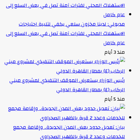
مدبولي: لدينا مخزون سلعي يكفي لتلبية احتياجات
الاستهلاك المحلي لفترات آمنة تصل في بعض السلع إلى
عام كامل
منذ 3 أيام
رئيس الوزراء يستعرض الموقف التنفيذي لمشروع مبني
الركاب (٤) بمطار القاهرة الدولي
منذ 5 أيام
بيان: تعديل حدود بعض المدن الجديدة.. وإقامة مجمع
للخدمات وعدد 2 قرية بالظهير الصحراوي