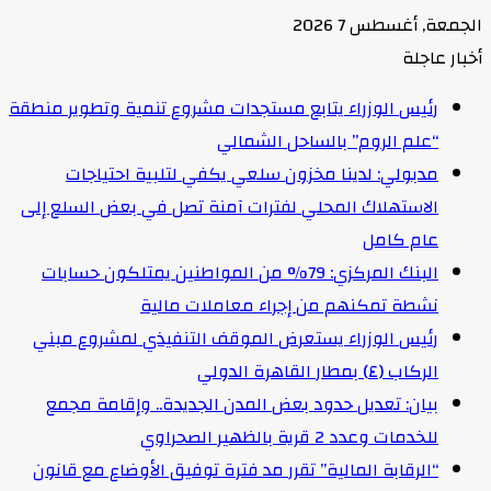
الجمعة, أغسطس 7 2026
أخبار عاجلة
رئيس الوزراء يتابع مستجدات مشروع تنمية وتطوير منطقة
“علم الروم” بالساحل الشمالي
مدبولي: لدينا مخزون سلعي يكفي لتلبية احتياجات
الاستهلاك المحلي لفترات آمنة تصل في بعض السلع إلى
عام كامل
البنك المركزي: 79% من المواطنين يمتلكون حسابات
نشطة تمكنهم من إجراء معاملات مالية
رئيس الوزراء يستعرض الموقف التنفيذي لمشروع مبني
الركاب (٤) بمطار القاهرة الدولي
بيان: تعديل حدود بعض المدن الجديدة.. وإقامة مجمع
للخدمات وعدد 2 قرية بالظهير الصحراوي
“الرقابة المالية” تقرر مد فترة توفيق الأوضاع مع قانون