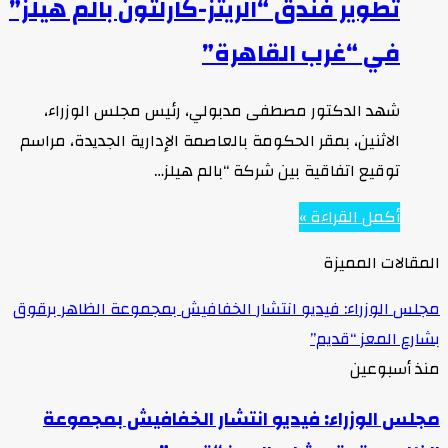
تطوير فندق “الريتز-كارلتون بالم هيلز”
في “غرب القاهرة”
شهد الدكتور مصطفى مدبولي، رئيس مجلس الوزراء،
الاثنين، بمقر الحكومة بالعاصمة الإدارية الجديدة، مراسم
توقيع اتفاقية بين شركة “بالم هيلز…
أكمل القراءة »
المقالات المميزة
مجلس الوزراء: فيديو انتشار الخفافيش بمجموعة الظاهر برقوق
بشارع المعز “قديم”
منذ أسبوعين
مجلس الوزراء: فيديو انتشار الخفافيش بمجموعة