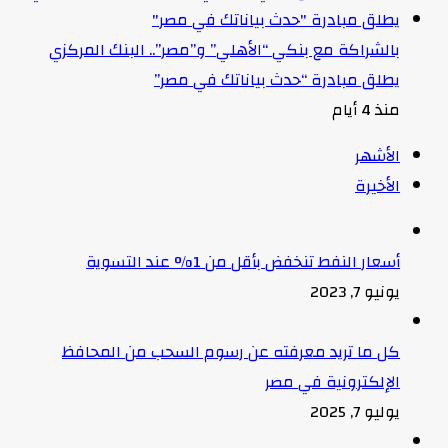
بالشراكة مع بنكي “الأهلي” و”مصر”.. البنك المركزي
يطلق مبادرة “حدث بياناتك في مصر”
منذ 4 أيام
الأشهر
الأخيرة
أسعار النفط تنخفض بأقل من 1% عند التسوية
يونيو 7, 2023
كل ما تريد معرفته عن رسوم السحب من المحافظ
الإلكترونية في مصر
يوليو 7, 2025