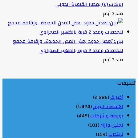
الركاب (٤) بمطار القاهرة الدولي
منذ 3 أيام
بيان: تعديل حدود بعض المدن الجديدة.. وإقامة مجمع
للخدمات وعدد 2 قرية بالظهير الصحراوي
منذ 3 أيام
تصنيفات
أخبارك
(2٬886)
الاقتصاد اليوم
(1٬424)
بورصة وشركات
(449)
تحليل وآراء
(101)
تريندات
(194)