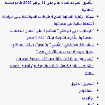
التأمين الموحد لمدة عام حتى 11 يوليو 2027 كآخر مهلة
قانونية
هيئة الرقابة المالية تمنح 4 شركات الموافقة على مزاولة
أنشطة مالية غير مصرفية
“الإمارات دبي الوطني” يستحوذ على أعمال الخدمات
المصرفية للأفراد التابعة لبنك “HSBC” مصر
بالشراكة مع بنكي “الأهلي” و”مصر”.. البنك المركزي
يطلق مبادرة “حدث بياناتك في مصر”
رئيس الوزراء يناقش مقترحات نقل ملكية عدد من
الشركات القابضة وشركاتها التابعة من قطاع الأعمال
العام
تسجيل الدخول
انستقرام
يوتيوب
تويتر