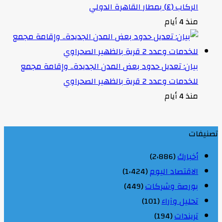
الركاب (٤) بمطار القاهرة الدولي
منذ 4 أيام
بيان: تعديل حدود بعض المدن الجديدة.. وإقامة مجمع
للخدمات وعدد 2 قرية بالظهير الصحراوي
منذ 4 أيام
تصنيفات
أخبارك
(2٬886)
الاقتصاد اليوم
(1٬424)
بورصة وشركات
(449)
تحليل وآراء
(101)
تريندات
(194)