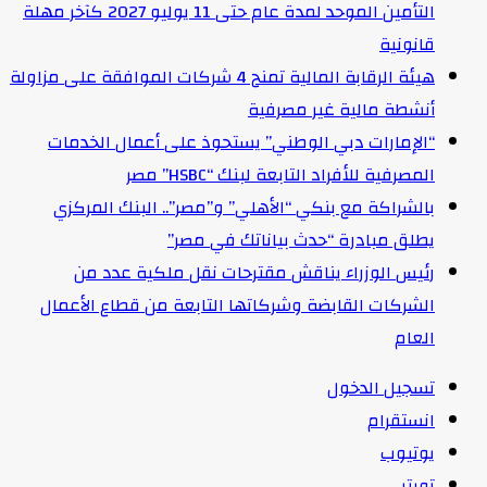
التأمين الموحد لمدة عام حتى 11 يوليو 2027 كآخر مهلة
قانونية
هيئة الرقابة المالية تمنح 4 شركات الموافقة على مزاولة
أنشطة مالية غير مصرفية
“الإمارات دبي الوطني” يستحوذ على أعمال الخدمات
المصرفية للأفراد التابعة لبنك “HSBC” مصر
بالشراكة مع بنكي “الأهلي” و”مصر”.. البنك المركزي
يطلق مبادرة “حدث بياناتك في مصر”
رئيس الوزراء يناقش مقترحات نقل ملكية عدد من
الشركات القابضة وشركاتها التابعة من قطاع الأعمال
العام
تسجيل الدخول
انستقرام
يوتيوب
تويتر