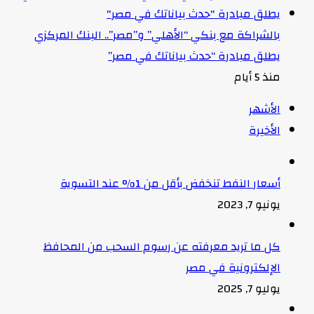
بالشراكة مع بنكي “الأهلي” و”مصر”.. البنك المركزي
يطلق مبادرة “حدث بياناتك في مصر”
منذ 5 أيام
الأشهر
الأخيرة
أسعار النفط تنخفض بأقل من 1% عند التسوية
يونيو 7, 2023
كل ما تريد معرفته عن رسوم السحب من المحافظ
الإلكترونية في مصر
يوليو 7, 2025