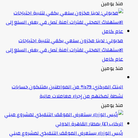
منذ يومين
مدبولي: لدينا مخزون سلعي يكفي لتلبية احتياجات
الاستهلاك المحلي لفترات آمنة تصل في بعض السلع إلى
عام كامل
منذ يومين
البنك المركزي: 79% من المواطنين يمتلكون حسابات
نشطة تمكنهم من إجراء معاملات مالية
منذ يومين
رئيس الوزراء يستعرض الموقف التنفيذي لمشروع مبني