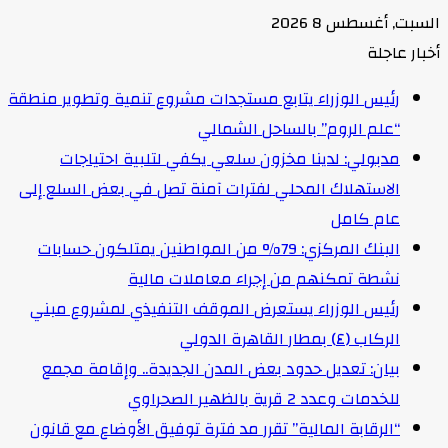
السبت, أغسطس 8 2026
أخبار عاجلة
رئيس الوزراء يتابع مستجدات مشروع تنمية وتطوير منطقة
“علم الروم” بالساحل الشمالي
مدبولي: لدينا مخزون سلعي يكفي لتلبية احتياجات
الاستهلاك المحلي لفترات آمنة تصل في بعض السلع إلى
عام كامل
البنك المركزي: 79% من المواطنين يمتلكون حسابات
نشطة تمكنهم من إجراء معاملات مالية
رئيس الوزراء يستعرض الموقف التنفيذي لمشروع مبني
الركاب (٤) بمطار القاهرة الدولي
بيان: تعديل حدود بعض المدن الجديدة.. وإقامة مجمع
للخدمات وعدد 2 قرية بالظهير الصحراوي
“الرقابة المالية” تقرر مد فترة توفيق الأوضاع مع قانون