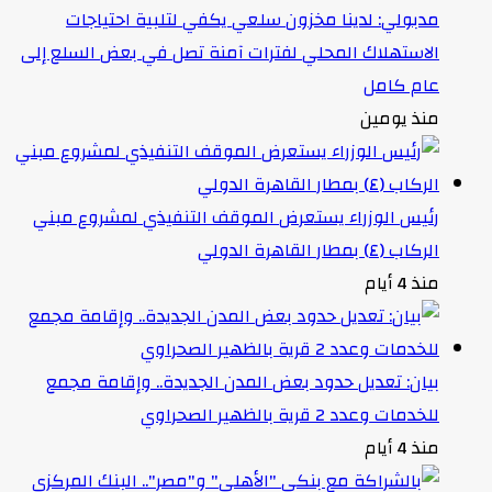
مدبولي: لدينا مخزون سلعي يكفي لتلبية احتياجات
الاستهلاك المحلي لفترات آمنة تصل في بعض السلع إلى
عام كامل
منذ يومين
رئيس الوزراء يستعرض الموقف التنفيذي لمشروع مبني
الركاب (٤) بمطار القاهرة الدولي
منذ 4 أيام
بيان: تعديل حدود بعض المدن الجديدة.. وإقامة مجمع
للخدمات وعدد 2 قرية بالظهير الصحراوي
منذ 4 أيام