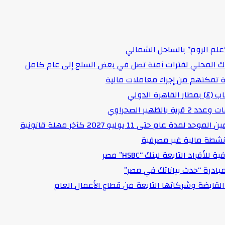
علم الروم” بالساحل الشمالي
اك المحلي لفترات آمنة تصل في بعض السلع إلى عام كامل
لدولي
هير الصحراوي
حتى 11 يوليو 2027 كآخر مهلة قانونية
د التابعة لبنك “HSBC” مصر
مبادرة “حدث بياناتك في مصر”
لقابضة وشركاتها التابعة من قطاع الأعمال العام