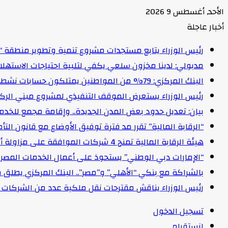
الأحد, أغسطس 9 2026
أخبار عاجلة
رئيس الوزراء يتابع مستجدات مشروع تنمية وتطوير منطقة “
مدبولي: لدينا مخزون سلعي يكفي لتلبية احتياجات الاستهل
البنك المركزي: 79% من المواطنين يمتلكون حسابات نشطة تمكنهم من إجراء معاملات مالية
رئيس الوزراء يستعرض الموقف التنفيذي لمشروع مبني الركاب (٤) بمطار القاهرة ا
بيان: تعديل حدود بعض المدن الجديدة.. وإقامة مجمع للخدمات وعدد 2 قرية بالظ
“الرقابة المالية” تقرر مد فترة توفيق الأوضاع مع قانون التأمين الموحد لمدة عام 
هيئة الرقابة المالية تمنح 4 شركات الموافقة على مزاولة أنشطة مالية غير مصرفية
“الإمارات دبي الوطني” يستحوذ على أعمال الخدمات المصرفية للأفرا
بالشراكة مع بنكي “الأهلي” و”مصر”.. البنك المركزي يطلق 
رئيس الوزراء يناقش مقترحات نقل ملكية عدد من الشركات ا
تسجيل الدخول
انستقرام