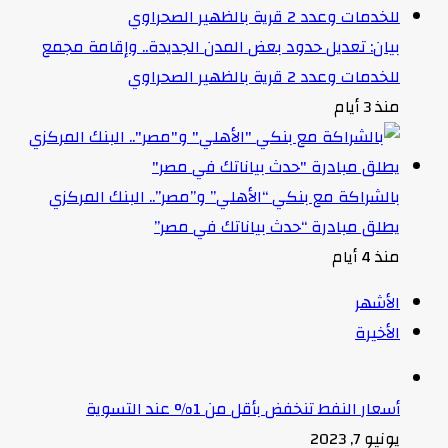
بيان: تعديل حدود بعض المدن الجديدة.. وإقامة مجمع
للخدمات وعدد 2 قرية بالظهير الصحراوي
منذ 3 أيام
بالشراكة مع بنكي “الأهلي” و”مصر”.. البنك المركزي
يطلق مبادرة “حدث بياناتك في مصر”
منذ 4 أيام
الأشهر
الأخيرة
أسعار النفط تنخفض بأقل من 1% عند التسوية
يونيو 7, 2023