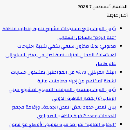
الجمعة, أغسطس 7 2026
أخبار عاجلة
رئيس الوزراء يتابع مستجدات مشروع تنمية وتطوير منطقة
“علم الروم” بالساحل الشمالي
مدبولي: لدينا مخزون سلعي يكفي لتلبية احتياجات
الاستهلاك المحلي لفترات آمنة تصل في بعض السلع إلى
عام كامل
البنك المركزي: 79% من المواطنين يمتلكون حسابات
نشطة تمكنهم من إجراء معاملات مالية
رئيس الوزراء يستعرض الموقف التنفيذي لمشروع مبني
الركاب (٤) بمطار القاهرة الدولي
بيان: تعديل حدود بعض المدن الجديدة.. وإقامة مجمع
للخدمات وعدد 2 قرية بالظهير الصحراوي
“الرقابة المالية” تقرر مد فترة توفيق الأوضاع مع قانون