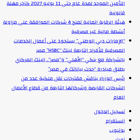
التأمين الموحد لمدة عام حتى 11 يوليو 2027 كآخر مهلة
قانونية
هيئة الرقابة المالية تمنح 4 شركات الموافقة على مزاولة
أنشطة مالية غير مصرفية
“الإمارات دبي الوطني” يستحوذ على أعمال الخدمات
المصرفية للأفراد التابعة لبنك “HSBC” مصر
بالشراكة مع بنكي “الأهلي” و”مصر”.. البنك المركزي
يطلق مبادرة “حدث بياناتك في مصر”
رئيس الوزراء يناقش مقترحات نقل ملكية عدد من
الشركات القابضة وشركاتها التابعة من قطاع الأعمال
العام
تسجيل الدخول
انستقرام
يوتيوب
تويتر