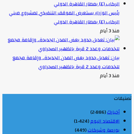
رئيس الوزراء يستعرض الموقف التنفيذي لمشروع مبني
الركاب (٤) بمطار القاهرة الدولي
منذ 3 أيام
بيان: تعديل حدود بعض المدن الجديدة.. وإقامة مجمع
للخدمات وعدد 2 قرية بالظهير الصحراوي
منذ 3 أيام
تصنيفات
أخبارك
(2٬886)
الاقتصاد اليوم
(1٬424)
بورصة وشركات
(449)