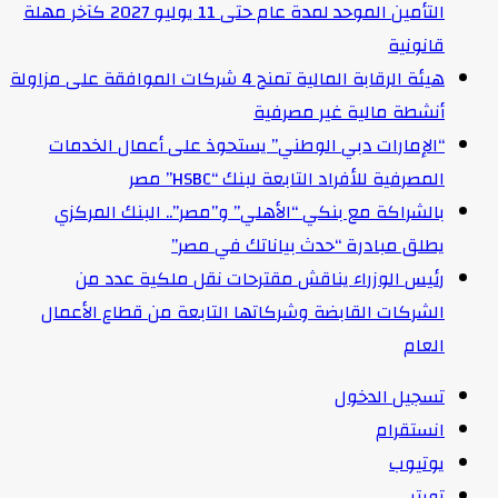
التأمين الموحد لمدة عام حتى 11 يوليو 2027 كآخر مهلة
قانونية
هيئة الرقابة المالية تمنح 4 شركات الموافقة على مزاولة
أنشطة مالية غير مصرفية
“الإمارات دبي الوطني” يستحوذ على أعمال الخدمات
المصرفية للأفراد التابعة لبنك “HSBC” مصر
بالشراكة مع بنكي “الأهلي” و”مصر”.. البنك المركزي
يطلق مبادرة “حدث بياناتك في مصر”
رئيس الوزراء يناقش مقترحات نقل ملكية عدد من
الشركات القابضة وشركاتها التابعة من قطاع الأعمال
العام
تسجيل الدخول
انستقرام
يوتيوب
تويتر