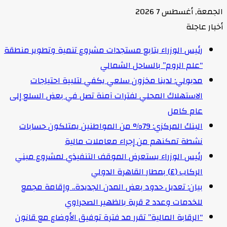
الجمعة, أغسطس 7 2026
أخبار عاجلة
رئيس الوزراء يتابع مستجدات مشروع تنمية وتطوير منطقة
“علم الروم” بالساحل الشمالي
مدبولي: لدينا مخزون سلعي يكفي لتلبية احتياجات
الاستهلاك المحلي لفترات آمنة تصل في بعض السلع إلى
عام كامل
البنك المركزي: 79% من المواطنين يمتلكون حسابات
نشطة تمكنهم من إجراء معاملات مالية
رئيس الوزراء يستعرض الموقف التنفيذي لمشروع مبني
الركاب (٤) بمطار القاهرة الدولي
بيان: تعديل حدود بعض المدن الجديدة.. وإقامة مجمع
للخدمات وعدد 2 قرية بالظهير الصحراوي
“الرقابة المالية” تقرر مد فترة توفيق الأوضاع مع قانون