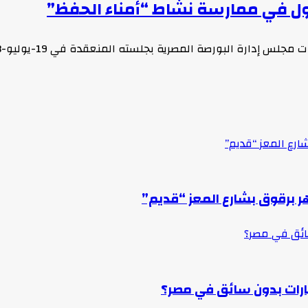
أول في ممارسة نشاط “أمناء الحفظ”
ارة البورصة المصرية بجلسته المنعقدة في 19-يوليو-2023 وما تم…
ارع المعز “قديم”
ر برقوق بشارع المعز “قديم”
سائق في مصر؟
ارات بدون سائق في مصر؟