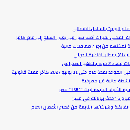
علم الروم” بالساحل الشمالي
اك المحلي لفترات آمنة تصل في بعض السلع إلى عام كامل
لدولي
هير الصحراوي
حتى 11 يوليو 2027 كآخر مهلة قانونية
د التابعة لبنك “HSBC” مصر
مبادرة “حدث بياناتك في مصر”
لقابضة وشركاتها التابعة من قطاع الأعمال العام