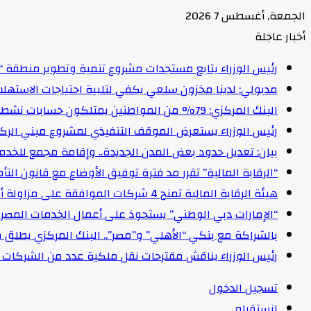
الجمعة, أغسطس 7 2026
أخبار عاجلة
رئيس الوزراء يتابع مستجدات مشروع تنمية وتطوير منطقة “
مدبولي: لدينا مخزون سلعي يكفي لتلبية احتياجات الاستهل
البنك المركزي: 79% من المواطنين يمتلكون حسابات نشطة تمكنهم من إجراء معاملات مالية
رئيس الوزراء يستعرض الموقف التنفيذي لمشروع مبني الركاب (٤) بمطار القاهرة ا
بيان: تعديل حدود بعض المدن الجديدة.. وإقامة مجمع للخدمات وعدد 2 قرية بالظ
“الرقابة المالية” تقرر مد فترة توفيق الأوضاع مع قانون التأمين الموحد لمدة عام 
هيئة الرقابة المالية تمنح 4 شركات الموافقة على مزاولة أنشطة مالية غير مصرفية
“الإمارات دبي الوطني” يستحوذ على أعمال الخدمات المصرفية للأفرا
بالشراكة مع بنكي “الأهلي” و”مصر”.. البنك المركزي يطلق 
رئيس الوزراء يناقش مقترحات نقل ملكية عدد من الشركات ا
تسجيل الدخول
انستقرام