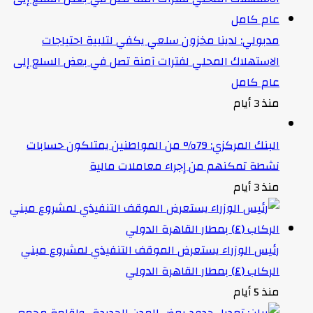
مدبولي: لدينا مخزون سلعي يكفي لتلبية احتياجات
الاستهلاك المحلي لفترات آمنة تصل في بعض السلع إلى
عام كامل
منذ 3 أيام
البنك المركزي: 79% من المواطنين يمتلكون حسابات
نشطة تمكنهم من إجراء معاملات مالية
منذ 3 أيام
رئيس الوزراء يستعرض الموقف التنفيذي لمشروع مبني
الركاب (٤) بمطار القاهرة الدولي
منذ 5 أيام