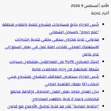
الأحد, أغسطس 9 2026
أخبار عاجلة
رئيس الوزراء يتابع مستجدات مشروع تنمية وتطوير منطقة
“علم الروم” بالساحل الشمالي
مدبولي: لدينا مخزون سلعي يكفي لتلبية احتياجات
الاستهلاك المحلي لفترات آمنة تصل في بعض السلع إلى
عام كامل
البنك المركزي: 79% من المواطنين يمتلكون حسابات
نشطة تمكنهم من إجراء معاملات مالية
رئيس الوزراء يستعرض الموقف التنفيذي لمشروع مبني
الركاب (٤) بمطار القاهرة الدولي
بيان: تعديل حدود بعض المدن الجديدة.. وإقامة مجمع
للخدمات وعدد 2 قرية بالظهير الصحراوي
“الرقابة المالية” تقرر مد فترة توفيق الأوضاع مع قانون