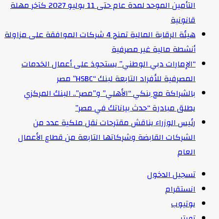
التأمين الموحد لمدة عام حتى 11 يوليو 2027 كآخر مهلة
قانونية
هيئة الرقابة المالية تمنح 4 شركات الموافقة على مزاولة
أنشطة مالية غير مصرفية
“الإمارات دبي الوطني” يستحوذ على أعمال الخدمات
المصرفية للأفراد التابعة لبنك “HSBC” مصر
بالشراكة مع بنكي “الأهلي” و”مصر”.. البنك المركزي
يطلق مبادرة “حدث بياناتك في مصر”
رئيس الوزراء يناقش مقترحات نقل ملكية عدد من
الشركات القابضة وشركاتها التابعة من قطاع الأعمال
العام
تسجيل الدخول
انستقرام
يوتيوب
تويتر