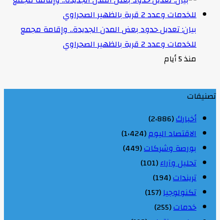
بيان: تعديل حدود بعض المدن الجديدة.. وإقامة مجمع
للخدمات وعدد 2 قرية بالظهير الصحراوي
منذ 5 أيام
تصنيفات
أخبارك
(2٬886)
الاقتصاد اليوم
(1٬424)
بورصة وشركات
(449)
تحليل وآراء
(101)
تريندات
(194)
تكنولوجيا
(157)
خدمات
(255)