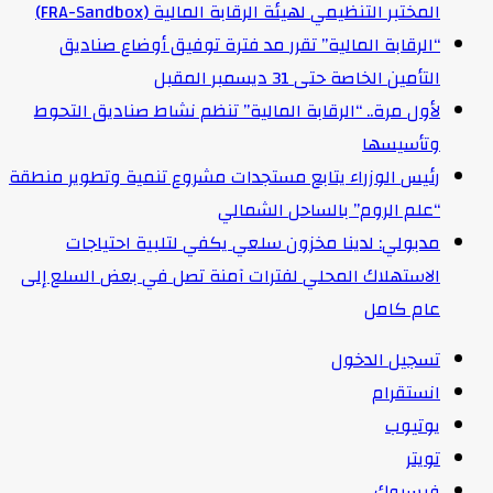
المختبر التنظيمي لهيئة الرقابة المالية (FRA-Sandbox)
“الرقابة المالية” تقرر مد فترة توفيق أوضاع صناديق
التأمين الخاصة حتى 31 ديسمبر المقبل
لأول مرة.. “الرقابة المالية” تنظم نشاط صناديق التحوط
وتأسيسها
رئيس الوزراء يتابع مستجدات مشروع تنمية وتطوير منطقة
“علم الروم” بالساحل الشمالي
مدبولي: لدينا مخزون سلعي يكفي لتلبية احتياجات
الاستهلاك المحلي لفترات آمنة تصل في بعض السلع إلى
عام كامل
تسجيل الدخول
انستقرام
يوتيوب
تويتر
فيسبوك