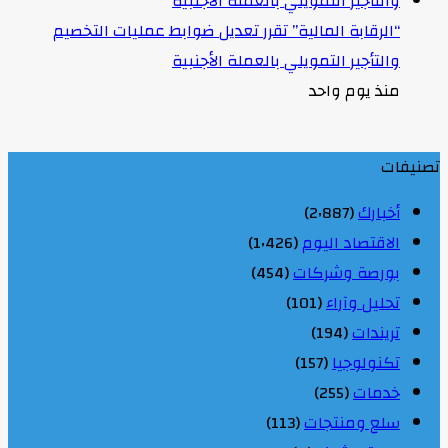
“الرقابة المالية” تقرر تعديل ضوابط عمليات التخصيم
والتأجير التمويلي بالعملة الأجنبية
منذ يوم واحد
تصنيفات
أخبارك
(2٬887)
الاقتصاد اليوم
(1٬426)
بورصة وشركات
(454)
تحليل وآراء
(101)
تريندات
(194)
تكنولوجيا
(157)
خدمات
(255)
سلع ومنتجات
(113)