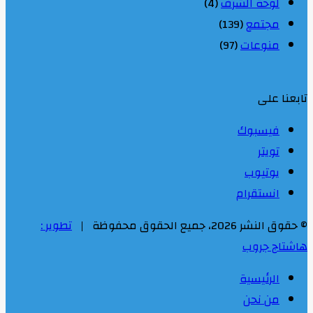
لوحة الشرف
(4)
مجتمع
(139)
منوعات
(97)
تابعنا على
فيسبوك
تويتر
يوتيوب
انستقرام
© حقوق النشر 2026، جميع الحقوق محفوظة |
تطوير :
هاشتاج جروب
الرئيسية
من نحن