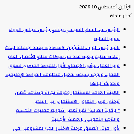
الإثنين, أغسطس 10 2026
أخبار عاجلة
الرئيس عبد الفتاح السيسي يجتمع برئيس مجلس الوزراء
ووزير المالية
نائب رئيس الوزراء للشؤون الاقتصادية يعقد اجتماعا لبحث
إعادة تنظيم تبعية عدد من شركات قطاع الأعمال العام
وزير العمل يترأس الاجتماع الأول للمرصد المركزي لسوق
العمل.. ويوجه بسرعة تفعيل منظومة المراصد الإقليمية
وتحديث آلياتها
الهيئة العامة للاستثمار وغرفة تجارة وصناعة عُمان
تبحثان فرص التعاون الاستثماري بين البلدين
“الرقابة المالية” تقرر تعديل ضوابط عمليات التخصيم
والتأجير التمويلي بالعملة الأجنبية
لأول مرة.. انطلاق مرحلة الاختبار الحيّ لمشروعين في