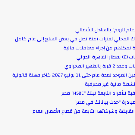
علم الروم” بالساحل الشمالي
اك المحلي لفترات آمنة تصل في بعض السلع إلى عام كامل
لدولي
هير الصحراوي
حتى 11 يوليو 2027 كآخر مهلة قانونية
د التابعة لبنك “HSBC” مصر
مبادرة “حدث بياناتك في مصر”
لقابضة وشركاتها التابعة من قطاع الأعمال العام