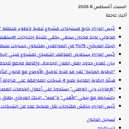
السبت, أغسطس 8 2026
أخبار عاجلة
رئيس الوزراء يتابع مستجدات مشروع تنمية وتطوير منطقة “
مدبولي: لدينا مخزون سلعي يكفي لتلبية احتياجات الاستهل
البنك المركزي: 79% من المواطنين يمتلكون حسابات نشطة تمكنهم من إجراء معاملات مالية
رئيس الوزراء يستعرض الموقف التنفيذي لمشروع مبني الركاب (٤) بمطار القاهرة ا
بيان: تعديل حدود بعض المدن الجديدة.. وإقامة مجمع للخدمات وعدد 2 قرية بالظ
“الرقابة المالية” تقرر مد فترة توفيق الأوضاع مع قانون التأمين الموحد لمدة عام 
هيئة الرقابة المالية تمنح 4 شركات الموافقة على مزاولة أنشطة مالية غير مصرفية
“الإمارات دبي الوطني” يستحوذ على أعمال الخدمات المصرفية للأفرا
بالشراكة مع بنكي “الأهلي” و”مصر”.. البنك المركزي يطلق 
رئيس الوزراء يناقش مقترحات نقل ملكية عدد من الشركات ا
تسجيل الدخول
انستقرام