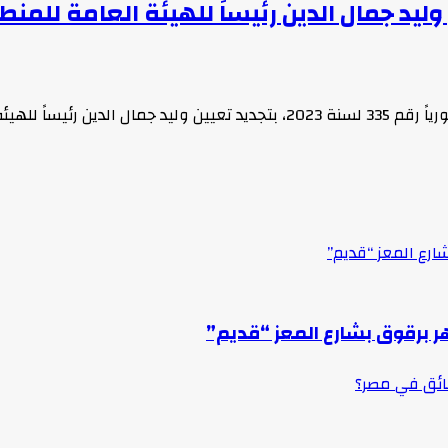
ليد جمال الدين رئيساً للهيئة العامة للم
ً للهيئة العامة…
ارع المعز “قديم”
ر برقوق بشارع المعز “قديم”
سائق في مصر؟