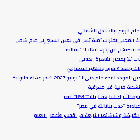
علم الروم” بالساحل الشمالي
اك المحلي لفترات آمنة تصل في بعض السلع إلى عام كامل
لدولي
هير الصحراوي
حتى 11 يوليو 2027 كآخر مهلة قانونية
د التابعة لبنك “HSBC” مصر
مبادرة “حدث بياناتك في مصر”
لقابضة وشركاتها التابعة من قطاع الأعمال العام