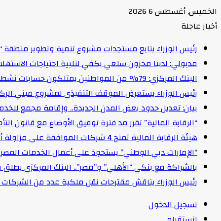
الخميس, أغسطس 6 2026
أخبار عاجلة
رئيس الوزراء يتابع مستجدات مشروع تنمية وتطوير منطقة “
مدبولي: لدينا مخزون سلعي يكفي لتلبية احتياجات الاستهل
البنك المركزي: 79% من المواطنين يمتلكون حسابات نشطة تمكنهم من إجراء معاملات مالية
رئيس الوزراء يستعرض الموقف التنفيذي لمشروع مبني الركاب (٤) بمطار القاهرة ا
بيان: تعديل حدود بعض المدن الجديدة.. وإقامة مجمع للخدمات وعدد 2 قرية بالظ
“الرقابة المالية” تقرر مد فترة توفيق الأوضاع مع قانون التأمين الموحد لمدة عام 
هيئة الرقابة المالية تمنح 4 شركات الموافقة على مزاولة أنشطة مالية غير مصرفية
“الإمارات دبي الوطني” يستحوذ على أعمال الخدمات المصرفية للأفرا
بالشراكة مع بنكي “الأهلي” و”مصر”.. البنك المركزي يطلق 
رئيس الوزراء يناقش مقترحات نقل ملكية عدد من الشركات ا
تسجيل الدخول
انستقرام