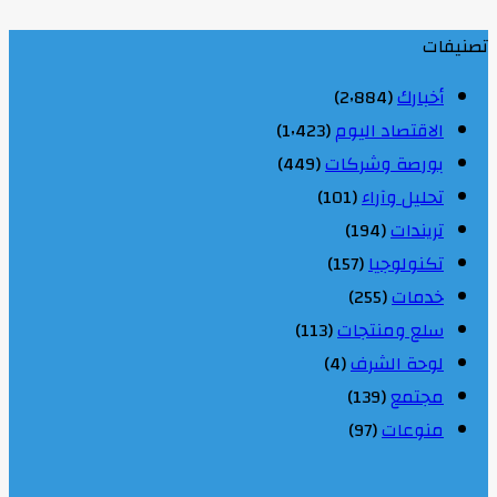
تصنيفات
أخبارك
(2٬884)
الاقتصاد اليوم
(1٬423)
بورصة وشركات
(449)
تحليل وآراء
(101)
تريندات
(194)
تكنولوجيا
(157)
خدمات
(255)
سلع ومنتجات
(113)
لوحة الشرف
(4)
مجتمع
(139)
منوعات
(97)