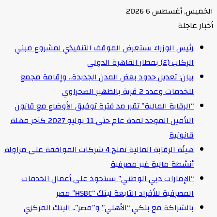
الخميس, أغسطس 6 2026
أخبار عاجلة
رئيس الوزراء يستعرض الموقف التنفيذي لمشروع مبني
الركاب (٤) بمطار القاهرة الدولي
بيان: تعديل حدود بعض المدن الجديدة.. وإقامة مجمع
للخدمات وعدد 2 قرية بالظهير الصحراوي
“الرقابة المالية” تقرر مد فترة توفيق الأوضاع مع قانون
التأمين الموحد لمدة عام حتى 11 يوليو 2027 كآخر مهلة
قانونية
هيئة الرقابة المالية تمنح 4 شركات الموافقة على مزاولة
أنشطة مالية غير مصرفية
“الإمارات دبي الوطني” يستحوذ على أعمال الخدمات
المصرفية للأفراد التابعة لبنك “HSBC” مصر
بالشراكة مع بنكي “الأهلي” و”مصر”.. البنك المركزي