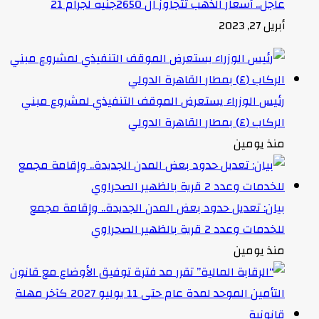
عاجل.. أسعار الذهب تتجاوز ال 2650جنيه لجرام 21
أبريل 27, 2023
رئيس الوزراء يستعرض الموقف التنفيذي لمشروع مبني
الركاب (٤) بمطار القاهرة الدولي
منذ يومين
بيان: تعديل حدود بعض المدن الجديدة.. وإقامة مجمع
للخدمات وعدد 2 قرية بالظهير الصحراوي
منذ يومين