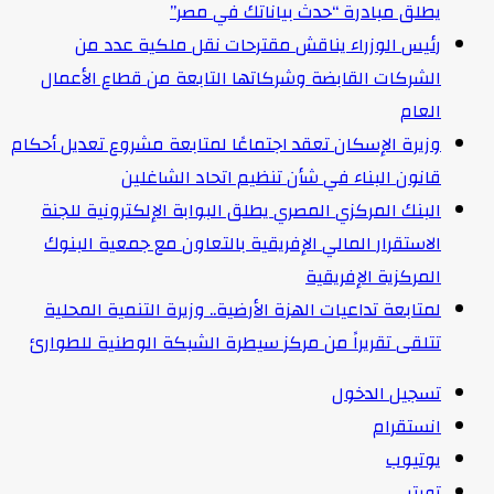
يطلق مبادرة “حدث بياناتك في مصر”
رئيس الوزراء يناقش مقترحات نقل ملكية عدد من
الشركات القابضة وشركاتها التابعة من قطاع الأعمال
العام
وزيرة الإسكان تعقد اجتماعًا لمتابعة مشروع تعديل أحكام
قانون البناء في شأن تنظيم اتحاد الشاغلين
البنك المركزي المصري يطلق البوابة الإلكترونية للجنة
الاستقرار المالي الإفريقية بالتعاون مع جمعية البنوك
المركزية الإفريقية
لمتابعة تداعيات الهزة الأرضية.. وزيرة التنمية المحلية
تتلقى تقريراً من مركز سيطرة الشبكة الوطنية للطوارئ
تسجيل الدخول
انستقرام
يوتيوب
تويتر