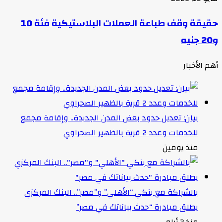
حقيقة وقف طباعة العملات البلاستيكية فئة 10
و20 جنيه
أهم الأخبار
بيان: تعديل حدود بعض المدن الجديدة.. وإقامة مجمع
للخدمات وعدد 2 قرية بالظهير الصحراوي
منذ يومين
بالشراكة مع بنكي “الأهلي” و”مصر”.. البنك المركزي
يطلق مبادرة “حدث بياناتك في مصر”