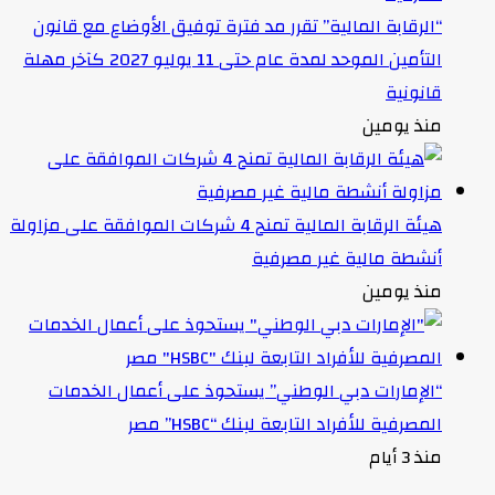
“الرقابة المالية” تقرر مد فترة توفيق الأوضاع مع قانون
التأمين الموحد لمدة عام حتى 11 يوليو 2027 كآخر مهلة
قانونية
منذ يومين
هيئة الرقابة المالية تمنح 4 شركات الموافقة على مزاولة
أنشطة مالية غير مصرفية
منذ يومين
“الإمارات دبي الوطني” يستحوذ على أعمال الخدمات
المصرفية للأفراد التابعة لبنك “HSBC” مصر
منذ 3 أيام