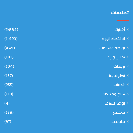
تصنيفات
أخبارك
(2٬884)
الاقتصاد اليوم
(1٬423)
بورصة وشركات
(449)
تحليل وآراء
(101)
تريندات
(194)
تكنولوجيا
(157)
خدمات
(255)
سلع ومنتجات
(113)
لوحة الشرف
(4)
مجتمع
(139)
منوعات
(97)