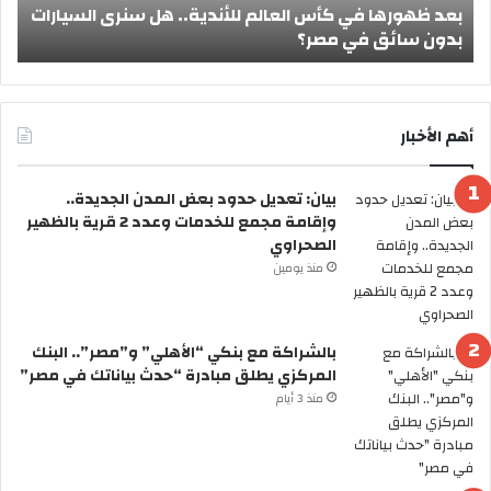
بعد ظهورها في كأس العالم للأندية.. هل سنرى السيارات
ا
ا
بدون سائق في مصر؟
أ
ف
ل
ي
أ
ك
ض
أ
ح
س
ى
أهم الأخبار
ا
2
ل
0
بيان: تعديل حدود بعض المدن الجديدة..
ع
2
وإقامة مجمع للخدمات وعدد 2 قرية بالظهير
ا
6
الصحراوي
ل
ر
م
س
منذ يومين
ل
م
ل
يً
أ
ا
بالشراكة مع بنكي “الأهلي” و”مصر”.. البنك
ن
.
المركزي يطلق مبادرة “حدث بياناتك في مصر”
د
.
منذ 3 أيام
ي
ا
ة
ل
.
ح
.
ك