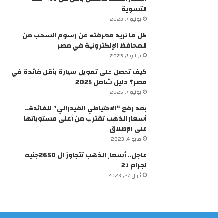
ق
ي
التسوية
ف
ة
يونيو 7, 2023
ي
ب
م
ق
كل ما تريد معرفته عن رسوم السحب من
ص
ر
المحافظ الإلكترونية في مصر
ر
ا
يوليو 7, 2025
؟
ر
كيف تحصل على تمويل سيارة بأقل فائدة في
م
مصر؟ دليل شامل 2025
ن
ر
يونيو 7, 2025
ئ
بعد رفع “الاحتياطي الفيدرالي” للفائدة..
ي
أسعار الذهب تقترب من أعلى مستوياتها
س
على الإطلاق
ا
مايو 4, 2023
ل
و
عاجل.. أسعار الذهب تتجاوز ال 2650جنيه
ز
لجرام 21
ر
أبريل 27, 2023
ا
ء