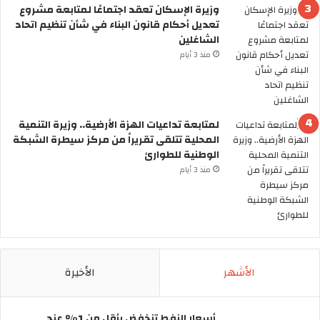
ه
و
وزيرة الإسكان تعقد اجتماعًا لمتابعة مشروع
ل
م
تعديل أحكام قانون البناء في شأن تنظيم اتحاد
س
ة
الشاغلين
ن
ت
منذ 3 أيام
ر
ع
ى
ل
ا
ن
ل
ع
لمتابعة تداعيات الهزة الأرضية.. وزيرة التنمية
س
ط
المحلية تتلقى تقريراً من مركز سيطرة الشبكة
ي
ل
الوطنية للطوارئ
ا
ة
ر
6
منذ 3 أيام
ا
أ
ت
ي
ب
ا
د
م
و
م
ن
ت
الأشهر
الأخيرة
س
ت
ا
ا
ئ
ل
أسعار النفط تنخفض بأقل من 1% عند