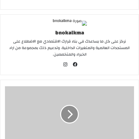
bnokalkma
نركز على كل ما يساعدك في بناء قرارك الاقتصادي مع الاضطلاع على
المستجدات العالمية والمتغيرات الداخلية. وتدعيم ذلك بمجموعة من اراء
الخبراء والمتخصصين.
ا
ن
ف
س
ي
ت
س
ق
ب
ر
و
ا
ك
م