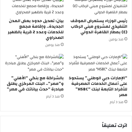
رئيس الوزراء يستعرض الموقف
بيان: تعديل حدود بعض المدن
التنفيذي لمشروع مبني الركاب
الجديدة.. وإقامة مجمع
(٤) بمطار القاهرة الدولي
للخدمات وعدد 2 قرية بالظهير
الصحراوي
منذ يومين
منذ يومين
“الإمارات دبي الوطني” يستحوذ
بالشراكة مع بنكي “الأهلي”
على أعمال الخدمات المصرفية
و”مصر”.. البنك المركزي يطلق
للأفراد التابعة لبنك “HSBC”
مبادرة “حدث بياناتك في مصر”
مصر
منذ 3 أيام
منذ 3 أيام
اترك تعليقاً