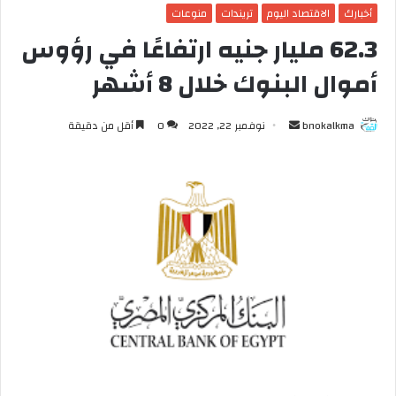
أخبارك
الاقتصاد اليوم
تريندات
منوعات
62.3 مليار جنيه ارتفاعًا في رؤوس
أموال البنوك خلال 8 أشهر
bnokalkma
أ
نوفمبر 22, 2022
0
أقل من دقيقة
ر
س
ل
ب
ر
ي
د
ا
إ
ل
ك
ت