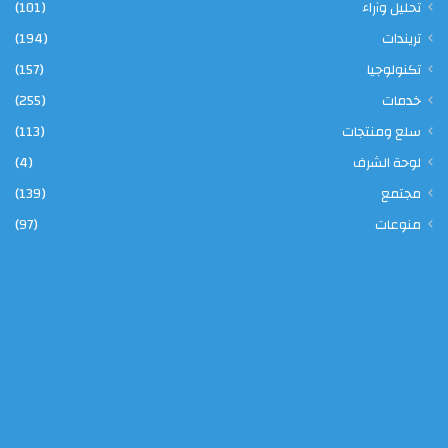
تحليل وآراء
(101)
تريندات
(194)
تكنولوجيا
(157)
خدمات
(255)
سلع ومنتجات
(113)
لوحة الشرف
(4)
مجتمع
(139)
منوعات
(97)