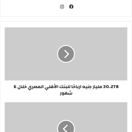
ا
ن
ف
س
ي
ت
س
ق
ب
ر
و
ا
ك
م
30.278 مليار جنيه ارباحًا للبنك الأهلي المصري خلال 6
شهور