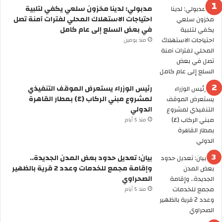
مدبولي: لدينا مخزون سلعي يكفي لتلبية
ع
2
احتياجات الاستهلاك المحلي لفترات آمنة تصل
ا
6
في بعض السلع إلى عام كامل
ل
ر
م
س
منذ يومين
ل
م
ل
يً
أ
ا
ن
.
رئيس الوزراء يستعرض الموقف التنفيذي
د
.
لمشروع مبني الركاب (٤) بمطار القاهرة
ي
ا
الدولي
ة
ل
منذ 5 أيام
.
ح
.
ك
ه
و
ل
م
بيان: تعديل حدود بعض المدن الجديدة..
س
ة
وإقامة مجمع للخدمات وعدد 2 قرية بالظهير
ن
ت
الصحراوي
ر
ع
منذ 5 أيام
ى
ل
ا
ن
ل
ع