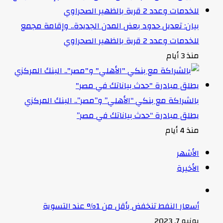
بيان: تعديل حدود بعض المدن الجديدة.. وإقامة مجمع
للخدمات وعدد 2 قرية بالظهير الصحراوي
منذ 3 أيام
بالشراكة مع بنكي “الأهلي” و”مصر”.. البنك المركزي
يطلق مبادرة “حدث بياناتك في مصر”
منذ 4 أيام
الأشهر
الأخيرة
أسعار النفط تنخفض بأقل من 1% عند التسوية
يونيو 7, 2023