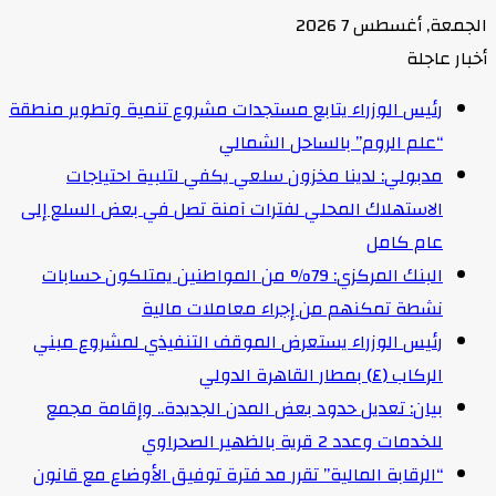
الجمعة, أغسطس 7 2026
أخبار عاجلة
رئيس الوزراء يتابع مستجدات مشروع تنمية وتطوير منطقة
“علم الروم” بالساحل الشمالي
مدبولي: لدينا مخزون سلعي يكفي لتلبية احتياجات
الاستهلاك المحلي لفترات آمنة تصل في بعض السلع إلى
عام كامل
البنك المركزي: 79% من المواطنين يمتلكون حسابات
نشطة تمكنهم من إجراء معاملات مالية
رئيس الوزراء يستعرض الموقف التنفيذي لمشروع مبني
الركاب (٤) بمطار القاهرة الدولي
بيان: تعديل حدود بعض المدن الجديدة.. وإقامة مجمع
للخدمات وعدد 2 قرية بالظهير الصحراوي
“الرقابة المالية” تقرر مد فترة توفيق الأوضاع مع قانون