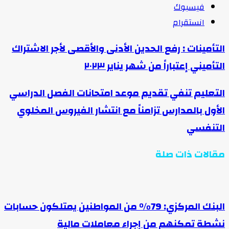
فيسبوك
انستقرام
التأمينات : رفع الحدين الأدنى والأقصى لأجر الاشتراك
التأميني إعتباراً من شهر يناير ٢٠٢٣
التعليم تنفي تقديم موعد امتحانات الفصل الدراسي
الأول بالمدارس تزامناً مع انتشار الفيروس المخلوي
التنفسي
مقالات ذات صلة
البنك المركزي: 79% من المواطنين يمتلكون حسابات
نشطة تمكنهم من إجراء معاملات مالية