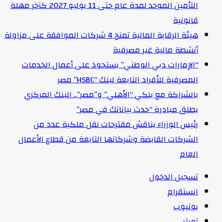
التأمين الموحد لمدة عام حتى 11 يوليو 2027 كآخر مهلة
قانونية
هيئة الرقابة المالية تمنح 4 شركات الموافقة على مزاولة
أنشطة مالية غير مصرفية
“الإمارات دبي الوطني” يستحوذ على أعمال الخدمات
المصرفية للأفراد التابعة لبنك “HSBC” مصر
بالشراكة مع بنكي “الأهلي” و”مصر”.. البنك المركزي
يطلق مبادرة “حدث بياناتك في مصر”
رئيس الوزراء يناقش مقترحات نقل ملكية عدد من
الشركات القابضة وشركاتها التابعة من قطاع الأعمال
العام
تسجيل الدخول
انستقرام
يوتيوب
تويتر