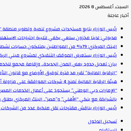
السبت, أغسطس 8 2026
أخبار عاجلة
رئيس الوزراء يتابع مستجدات مشروع تنمية وتطوير منطقة “
مدبولي: لدينا مخزون سلعي يكفي لتلبية احتياجات الاستهل
البنك المركزي: 79% من المواطنين يمتلكون حسابات نشطة تمكنهم من إجراء معاملات مالية
رئيس الوزراء يستعرض الموقف التنفيذي لمشروع مبني الركاب (٤) بمطار القاهرة ا
بيان: تعديل حدود بعض المدن الجديدة.. وإقامة مجمع للخدمات وعدد 2 قرية بالظ
“الرقابة المالية” تقرر مد فترة توفيق الأوضاع مع قانون التأمين الموحد لمدة عام 
هيئة الرقابة المالية تمنح 4 شركات الموافقة على مزاولة أنشطة مالية غير مصرفية
“الإمارات دبي الوطني” يستحوذ على أعمال الخدمات المصرفية للأفرا
بالشراكة مع بنكي “الأهلي” و”مصر”.. البنك المركزي يطلق 
رئيس الوزراء يناقش مقترحات نقل ملكية عدد من الشركات ا
تسجيل الدخول
انستقرام