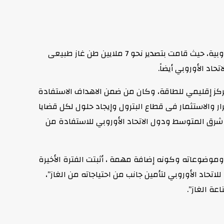
وأوضح الوزير طارق الملا في تصريحات له أن مصر أصبحت أحد الحلول الجاهزة لتلبية جانب من الطلب على الغاز الطبيعى للأسواق الأوروبية، حيث قامت بتصدير نحو 7 ملايين طن غاز طبيعى
ق المتوسط والتى جاءت نابعة من الرؤية التي تبنتها الوزارة في عام 2016 لتحويل مصر لمركز إقليمي للطاقة، وكان من ضمن الاهداف الاستفادة
ار والاستثمار فى قطاع البترول وإيجاد حلول لكل قضايا
شرق المتوسط ودول الاتحاد الأوروبي للاستفادة من
 وموضوعاته وكونه إضافة مهمة ، أثبتت الفترة الأخيرة
حاد الأوروبي لتأمين جانب من احتياجاته من الغاز”،