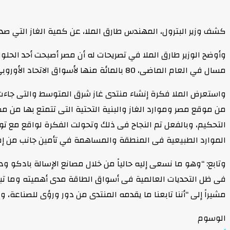
كشف وزير البترول، المهندس طارق الملا، عن كمية الغاز التي صدرت
مسال في العام الماضى، 80 بالمائة منها لأسواق الاتحاد الأوروبي، وتزيد هذا العام إلى نحو 8 ملايين طن، 90 بالمائة منها لأسواق الاتحاد الأوروبي أيضاً.
من موقع مصر وموارد الغاز والبنية التحتية التى تتمتع بها من مصا
التحكيم، وبالفعل تم النجاح فى ذلك وتحولت الفكرة لواقع مع ت
الموارد الطبيعية فى المنطقة والمساهمة في تأمين جانب من إمدا
وتابع: “وهو ما نسعى إليه حالياً من خلال مصانع الإسالة بادكو 
فى ظل التحديات العالمية فى أسواق الطاقة مدى أهميته وما تبناه 
مشيراً إلى “أننا تابعنا ما يقدمه المنتدى من دور ورؤى للصناعة، ومنها مبادرته الأخيرة خلال
الوسوم