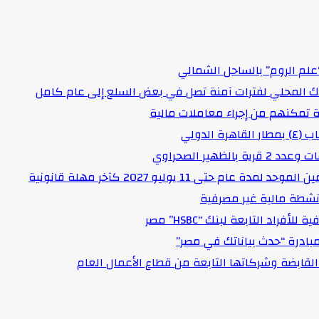
علم الروم” بالساحل الشمالي
اك المحلي لفترات آمنة تصل في بعض السلع إلى عام كامل
لدولي
هير الصحراوي
حتى 11 يوليو 2027 كآخر مهلة قانونية
د التابعة لبنك “HSBC” مصر
مبادرة “حدث بياناتك في مصر”
لقابضة وشركاتها التابعة من قطاع الأعمال العام