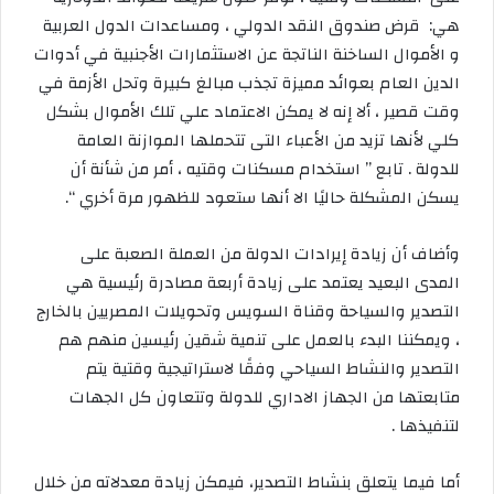
ي
هي: قرض صندوق النقد الدولي ، ومساعدات الدول العربية
ا
و الأموال الساخنة الناتجة عن الاستثمارات الأجنبية في أدوات
الدين العام بعوائد مميزة تجذب مبالغ كبيرة وتحل الأزمة في
وقت قصير ، ألا إنه لا يمكن الاعتماد علي تلك الأموال بشكل
كلي لأنها تزيد من الأعباء التى تتحملها الموازنة العامة
للدولة . تابع ” استخدام مسكنات وقتيه ، أمر من شأنة أن
يسكن المشكلة حاليًا الا أنها ستعود للظهور مرة أخري “.
وأضاف أن زيادة إيرادات الدولة من العملة الصعبة على
المدى البعيد يعتمد على زيادة أربعة مصادرة رئيسية هي
التصدير والسياحة وقناة السويس وتحويلات المصريين بالخارج
، ويمكننا البدء بالعمل على تنمية شقين رئيسين منهم هم
التصدير والنشاط السياحي وفقًا لاستراتيجية وقتية يتم
متابعتها من الجهاز الاداري للدولة وتتعاون كل الجهات
لتنفيذها .
أما فيما يتعلق بنشاط التصدير، فيمكن زيادة معدلاته من خلال