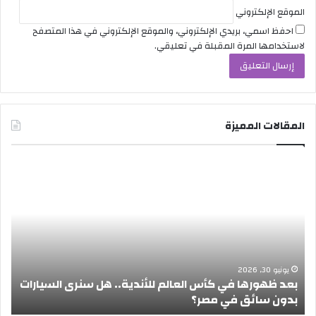
الموقع الإلكتروني
احفظ اسمي، بريدي الإلكتروني، والموقع الإلكتروني في هذا المتصفح
لاستخدامها المرة المقبلة في تعليقي.
المقالات المميزة
ب
إ
ع
ج
د
ا
ظ
ز
ه
ة
و
ع
ر
ي
ه
د
يونيو 30, 2026
بعد ظهورها في كأس العالم للأندية.. هل سنرى السيارات
ا
ا
بدون سائق في مصر؟
أ
ف
ل
ي
أ