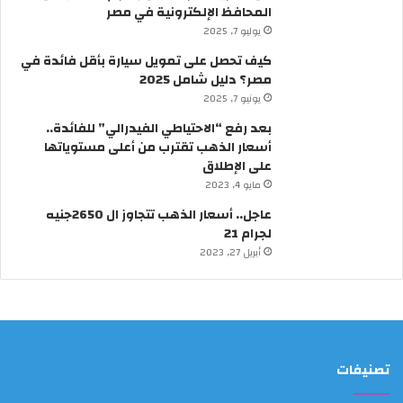
م
ق
المحافظ الإلكترونية في مصر
ص
ر
يوليو 7, 2025
ر
ا
كيف تحصل على تمويل سيارة بأقل فائدة في
؟
ر
مصر؟ دليل شامل 2025
م
ن
يونيو 7, 2025
ر
بعد رفع “الاحتياطي الفيدرالي” للفائدة..
ئ
أسعار الذهب تقترب من أعلى مستوياتها
ي
على الإطلاق
س
مايو 4, 2023
ا
ل
عاجل.. أسعار الذهب تتجاوز ال 2650جنيه
و
لجرام 21
ز
أبريل 27, 2023
ر
ا
ء
تصنيفات