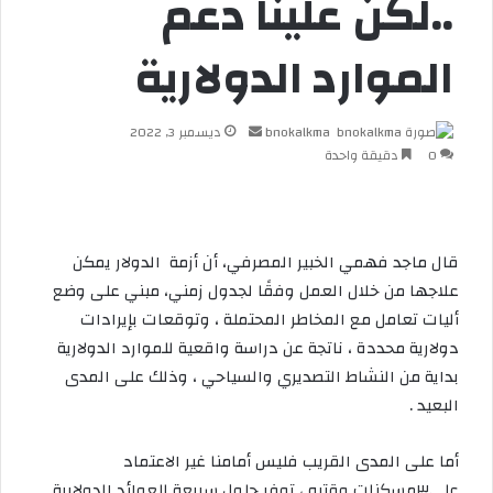
..لكن علينا دعم
الموارد الدولارية
bnokalkma
أ
ديسمبر 3, 2022
0
دقيقة واحدة
ر
س
ل
ب
ر
قال ماجد فهمي الخبير المصرفي، أن أزمة الدولار يمكن
ي
علاجها من خلال العمل وفقًا لجدول زمني، مبني على وضع
د
ا
أليات تعامل مع المخاطر المحتملة ، وتوقعات بإيرادات
إ
دولارية محددة ، ناتجة عن دراسة واقعية للموارد الدولارية
ل
بداية من النشاط التصديري والسياحي ، وذلك على المدى
ك
البعيد .
ت
ر
و
أما على المدى القريب فليس أمامنا غير الاعتماد
ن
على٣مسكنات وقتيه ، توفر حلول سريعة للعوائد الدولارية