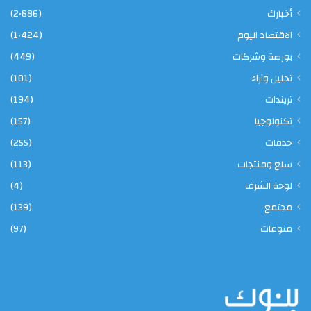
أخبارك
(2٬886)
الاقتصاد اليوم
(1٬424)
بورصة وشركات
(449)
تحليل وآراء
(101)
تريندات
(194)
تكنولوجيا
(157)
خدمات
(255)
سلع ومنتجات
(113)
لوحة الشرف
(4)
مجتمع
(139)
منوعات
(97)