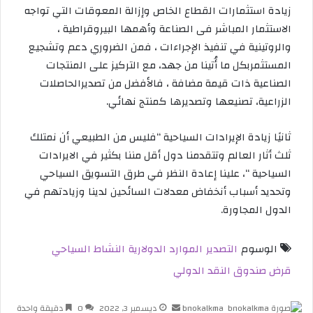
زيادة استثمارات القطاع الخاص وإزالة المعوقات التي تواجه
الاستثمار المباشر فى الصناعة وأهمها البيروقراطية ،
والروتينية في تنفيذ الإجراءات ، فمن الضروري دعم وتشجيع
المستثمربكل ما أُتينا من جهد، مع التركيز على المنتجات
الصناعية ذات قيمة مضافة ، فالأفضل من تصديرالحاصلات
الزراعية، تصنيعها وتصديرها كمنتج نهائي.
ثانيًا زيادة الإيرادات السياحية “فليس من الطبيعي أن نمتلك
ثلث أثار العالم وتتقدمنا دول أقل مننا بكثير في الايرادات
السياحية “، علينا إعادة النظر في طرق التسويق السياحي
وتحديد أسباب أنخفاض معدلات السائحين لدينا وزيادتهم في
الدول المجاورة.
الوسوم
التصدير
الموارد الدولارية
النشاط السياحي
قرض صندوق النقد الدولي
bnokalkma
أ
ديسمبر 3, 2022
0
دقيقة واحدة