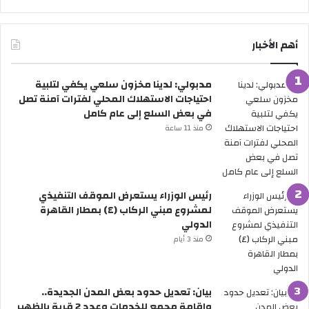
ك
ض
أ
ح
س
ى
أهم الأخبار
ا
2
ل
0
مدبولي: لدينا مخزون سلعي يكفي لتلبية
ع
2
احتياجات الاستهلاك المحلي لفترات آمنة تصل
ا
6
في بعض السلع إلى عام كامل
ل
ر
م
س
منذ 11 ساعة
ل
م
ل
يً
أ
ا
ن
.
رئيس الوزراء يستعرض الموقف التنفيذي
د
.
لمشروع مبني الركاب (٤) بمطار القاهرة
ي
ا
الدولي
ة
ل
منذ 3 أيام
.
ح
.
ك
ه
و
ل
م
بيان: تعديل حدود بعض المدن الجديدة..
س
ة
وإقامة مجمع للخدمات وعدد 2 قرية بالظهير