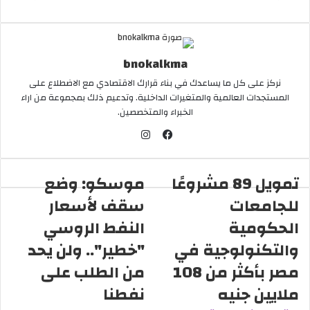
ر
س
ل
ب
bnokalkma
ر
ي
نركز على كل ما يساعدك في بناء قرارك الاقتصادي مع الاضطلاع على
د
المستجدات العالمية والمتغيرات الداخلية. وتدعيم ذلك بمجموعة من اراء
ا
الخبراء والمتخصصين.
إ
ا
ل
ن
ف
ك
س
ي
ت
تمويل 89 مشروعًا
موسكو: وضع
ت
ر
س
و
للجامعات
ق
سقف لأسعار
ب
ن
ر
و
الحكومية
النفط الروسي
ي
ا
ك
ا
والتكنولوجية في
"خطير".. ولن يحد
م
مصر بأكثر من 108
من الطلب على
ملايين جنيه
نفطنا