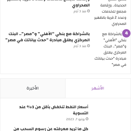
ن
ت
الصحراوي
ر
ع
منذ 3 أيام
ى
ل
ا
ن
ل
ع
بالشراكة مع بنكي “الأهلي” و”مصر”.. البنك
س
ط
المركزي يطلق مبادرة “حدث بياناتك في مصر”
ي
ل
ا
ة
منذ 3 أيام
ر
6
ا
أ
ت
ي
ب
ا
د
م
و
م
الأشهر
الأخيرة
ن
ت
س
ت
ا
ا
أسعار النفط تنخفض بأقل من 1% عند
ئ
ل
التسوية
ق
ي
يونيو 7, 2023
ف
ة
ي
ب
كل ما تريد معرفته عن رسوم السحب من