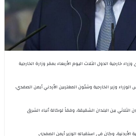
ف
ي
ش
ب
م
ج
م
و
ع
راء خارجية الدول الثلاث اليوم الأربعاء بمقر وزارة الخارجية
ة
ا
ل
ظ
الوزراء وزير الخارجية وشئون المغتربين الأردني أيمن الصفدي،
ا
ه
ر
ب
ن الثلاثي بين البلدان الشقيقة، وفقاً لوكالة أنباء الشرق
ر
ق
و
ة الأردنية، وكان في استقباله الوزير أيمن الصفدي.
ق