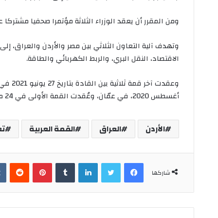
ومن المقرر أن يعقد الوزراء الثلاثة مؤتمرا صحفيا مشتركا ع
وتهدف آلية التعاون الثلاثي بين مصر والأردن والعراق، إلى ز
الاقتصاد، النقل البري، والربط الكهربائي والطاقة.
أغسطس 2020، في عمّان، وعُقدت القمة الأولى في 24 مارس 2019 .
الأردن
العراق
القمة العربية
تع
فيسبوك
تويتر
لينكدإن
‏Tumblr
بينتيريست
‏Reddit
شاركها