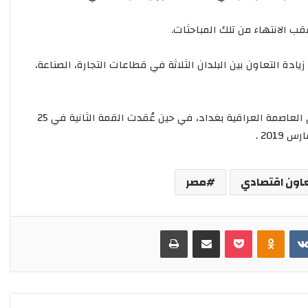
ب
ش
قب الانتهاء من تلك المباحثات.
ا
ر
يادة التعاون بين البلدان الثلاثة في قطاعات التجارة، الصناعة،
ع
ا
ل
م
وعقدت آخر قمة ثلاثية بين القادة بتاريخ 27 يونيو 2021 في العاصمة العراقية بغداد، في حين عُقدت القمة الثانية في 25
ع
ز
“
ق
اون اقتصادي
مصر
د
ي
م
”
‏VKontakte
Odnoklassniki
بوكيت
مشاركة عبر البريد
طباعة