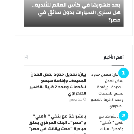
ر
ي
ش
بعد ظهورها في كأس العالم للأندية..
ه
د
هل سنرى السيارات بدون سائق في
ا
ا
مصر؟
من رئيس ا
ف
ل
ي
أ
ك
ض
أ
ح
س
ى
ا
2
أهم الأخبار
ل
0
ع
2
ا
6
بيان: تعديل حدود بعض المدن
ل
ر
الجديدة.. وإقامة مجمع
م
س
للخدمات وعدد 2 قرية بالظهير
ل
م
الصحراوي
ل
يً
منذ يومين
أ
ا
ن
.
د
.
بالشراكة مع بنكي “الأهلي”
ي
ا
و”مصر”.. البنك المركزي يطلق
ة
ل
مبادرة “حدث بياناتك في مصر”
.
ح