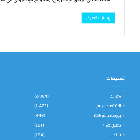
تصنيفات
أخبارك
(2٬884)
الاقتصاد اليوم
(1٬423)
بورصة وشركات
(449)
تحليل وآراء
(101)
تريندات
(194)