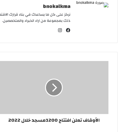
bnokalkma
نركز على كل ما يساعدك في بناء قرارك الاقت
ذلك بمجموعة من اراء الخبراء والمتخصصين.
ا
ن
ف
س
ي
ت
س
ق
ب
ر
و
ا
ك
م
الأوقاف تعلن افتتاح 1200مسجد خلال 2022