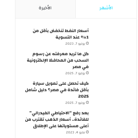
ئ
ل
الأشهر
الأخيرة
ق
ي
ف
ة
ي
ب
م
ق
أسعار النفط تنخفض بأقل من
ص
ر
1% عند التسوية
ر
ا
يونيو 7, 2023
؟
ر
كل ما تريد معرفته عن رسوم
م
السحب من المحافظ الإلكترونية
ن
في مصر
ر
يوليو 7, 2025
ئ
ي
كيف تحصل على تمويل سيارة
س
بأقل فائدة في مصر؟ دليل شامل
ا
2025
ل
يونيو 7, 2025
و
بعد رفع “الاحتياطي الفيدرالي”
ز
للفائدة.. أسعار الذهب تقترب من
ر
أعلى مستوياتها على الإطلاق
ا
مايو 4, 2023
ء