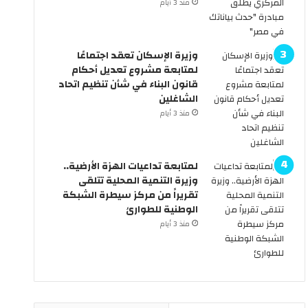
منذ 3 أيام
.
ك
ه
و
ل
م
وزيرة الإسكان تعقد اجتماعًا
س
ة
لمتابعة مشروع تعديل أحكام
ن
ت
قانون البناء في شأن تنظيم اتحاد
ر
ع
الشاغلين
ى
ل
ا
ن
منذ 3 أيام
ل
ع
س
ط
ي
ل
لمتابعة تداعيات الهزة الأرضية..
ا
ة
وزيرة التنمية المحلية تتلقى
ر
6
تقريراً من مركز سيطرة الشبكة
ا
أ
الوطنية للطوارئ
ت
ي
منذ 3 أيام
ب
ا
د
م
و
م
ن
ت
س
ت
ا
ا