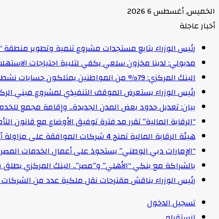
الخميس, أغسطس 6 2026
أخبار عاجلة
رئيس الوزراء يتابع مستجدات مشروع تنمية وتطوير منطقة “
مدبولي: لدينا مخزون سلعي يكفي لتلبية احتياجات الاستهل
البنك المركزي: 79% من المواطنين يمتلكون حسابات نشطة تمكنهم من إجراء معاملات مالية
رئيس الوزراء يستعرض الموقف التنفيذي لمشروع مبني الركاب (٤) بمطار القاهرة ا
بيان: تعديل حدود بعض المدن الجديدة.. وإقامة مجمع للخدمات وعدد 2 قرية بالظ
“الرقابة المالية” تقرر مد فترة توفيق الأوضاع مع قانون التأمين الموحد لمدة عام 
هيئة الرقابة المالية تمنح 4 شركات الموافقة على مزاولة أنشطة مالية غير مصرفية
“الإمارات دبي الوطني” يستحوذ على أعمال الخدمات المصرفية للأفرا
بالشراكة مع بنكي “الأهلي” و”مصر”.. البنك المركزي يطلق 
رئيس الوزراء يناقش مقترحات نقل ملكية عدد من الشركات ا
تسجيل الدخول
انستقرام