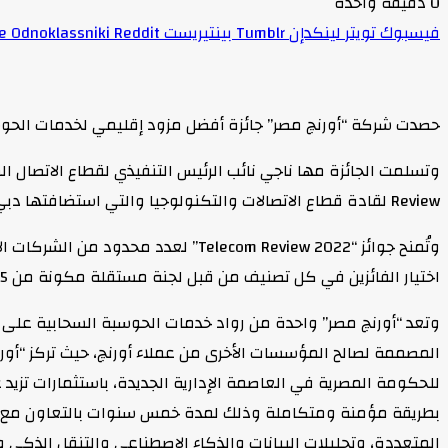
0
دقيقة واحدة
فيسبوك
تويتر
لينكدإن
بينتيريست
Odnoklassniki
حصدت شركة “أورنچ مصر” جائزة أفضل مزود إقليمي لخدمات الحوسبة السحابية من “Telecom Review” المنصة الإعلامية الرائدة في قط
Review لقادة قطاع الاتصالات والتكنولوجيا والتي استضافتها دبي بالإمارات خلال ديسمبر الجاري.
وتُمنح جوائز “Telecom Review 2022”
اختيار الفائزين في كل تصنيف من قبل لجنة مستقلة مكونة من 15 خبيرًا.
وتعد “أورنچ مصر” واحدة من رواد خدمات الحوسبة السحابية على 
المصممة لصالح المؤسسات الأخرى من عملاء أورنچ، حيث تركز “أور
المتعددة، وتحليلات البيانات والذكاء الاصطناعي والتنقل الذكي 