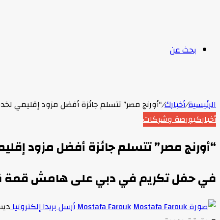
بحث عن
الرئيسية
/
أخبارك
/
“أورنج مصر” تتسلم جائزة أفضل مزود إقليمي لخدمات الحوس
أخبارك
بورصة وشركات
“أورنج مصر” تتسلم جائزة أفضل مزود إقليمي لخدما
في حفل تكريم في دبي على هامش قمة قادة
Mostafa Farouk
أرسل بريدا إلكترونيا
ديسمبر