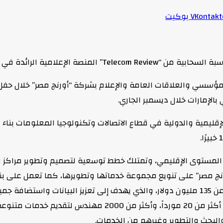
بوكيت
اع للاتصالات وتكنولوجيا المعلومات.
 لعدد محدود من الشركات الإقليمية والدولية في قطاع الاتصالات وتكنولوجيا المع
المستوى الإقليمي، وتمتلك خطط توسعية لتصميم وتطوير مراكز الب
نچ مصر” على تنويع مجموعة خدماتها وتطويرها، كما تعمل على بناء
للحكومة المصرية في العاصمة الإدارية الجديدة، باستثمارات تزيد عن 135 مليون دولار، والذي يهدف إ
بطريقة مؤمنة ومتكاملة وذلك لمدة خمس سنوات بالتعاون مع أكثر م
والبحث والتطوير وغيرهم من الخدمات.