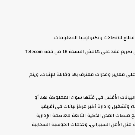
وتسلمت الجائزة مها ناجي نائب الرئيس التنفيذي لقطاع الاتصال المؤسسي والعلاقات العامة والإعلام بشركة “أورنچ مصر” خلال حفل تكريم عقد على هامش النسخة 16 من قمة Telecom
لومات بناء على معايير وقدرات معترف بها وقابلة للإثبات، ويتم
يانات الأفضل في فئتها سواء المملوكة لها، أو
 وتشغيل وادارة أكبر مركز بيانات في أفريقيا
لى تعزيز البيانات واستضافة جميع منصات المدن الذكية التابعة للعاصمة الإدارية
ن 20 مورداً، وأكثر من 2000 مهندس لتقديم خدمات متنوعة مثل الأمن السيبراني، وخدمات الحوسبة السحابية