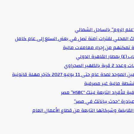
علم الروم” بالساحل الشمالي
اك المحلي لفترات آمنة تصل في بعض السلع إلى عام كامل
لدولي
هير الصحراوي
حتى 11 يوليو 2027 كآخر مهلة قانونية
د التابعة لبنك “HSBC” مصر
مبادرة “حدث بياناتك في مصر”
لقابضة وشركاتها التابعة من قطاع الأعمال العام