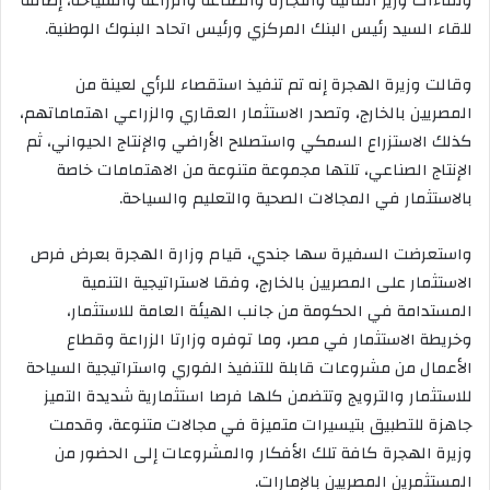
ولقاءات وزير المالية والتجارة والصناعة والزراعة والسياحة، إضافة
للقاء السيد رئيس البنك المركزي ورئيس اتحاد البنوك الوطنية.
وقالت وزيرة الهجرة إنه تم تنفيذ استقصاء للرأي لعينة من
المصريين بالخارج، وتصدر الاستثمار العقاري والزراعي اهتماماتهم،
كذلك الاستزراع السمكي واستصلاح الأراضي والإنتاج الحيواني، ثم
الإنتاج الصناعي، تلتها مجموعة متنوعة من الاهتمامات خاصة
بالاستثمار في المجالات الصحية والتعليم والسياحة.
واستعرضت السفيرة سها جندي، قيام وزارة الهجرة بعرض فرص
الاستثمار على المصريين بالخارج، وفقا لاستراتيجية التنمية
المستدامة في الحكومة من جانب الهيئة العامة للاستثمار،
وخريطة الاستثمار في مصر، وما توفره وزارتا الزراعة وقطاع
الأعمال من مشروعات قابلة للتنفيذ الفوري واستراتيجية السياحة
للاستثمار والترويج وتتضمن كلها فرصا استثمارية شديدة التميز
جاهزة للتطبيق بتيسيرات متميزة في مجالات متنوعة، وقدمت
وزيرة الهجرة كافة تلك الأفكار والمشروعات إلى الحضور من
المستثمرين المصريين بالإمارات.