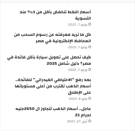
و
ق
أسعار النفط تنخفض بأقل من 1% عند
ب
التسوية
ش
يونيو 7, 2023
ا
ر
كل ما تريد معرفته عن رسوم السحب من
ع
المحافظ الإلكترونية في مصر
ا
يوليو 7, 2025
ل
كيف تحصل على تمويل سيارة بأقل فائدة في
م
مصر؟ دليل شامل 2025
ع
ز
يونيو 7, 2025
“
بعد رفع “الاحتياطي الفيدرالي” للفائدة..
ق
أسعار الذهب تقترب من أعلى مستوياتها
د
على الإطلاق
ي
مايو 4, 2023
م
”
عاجل.. أسعار الذهب تتجاوز ال 2650جنيه
لجرام 21
أبريل 27, 2023