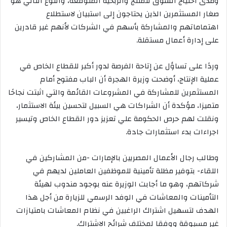
ومدى احتياج السوق للمنتج والربحية المتوقعة، والنوع الثاني هو
صغار المستثمرين الذين يحتاجون إلى استبيان لاستطلاع
اهتماماتهم والمشاركة بأسهم في الشركات لأنهم غير قادرين
على إدارة أعمال مستقلة.
وردًا على تساؤل عن إتاحة الفرصة لدور أكبر للقطاع الخاص في
عملية الإنتاج، أوضحت وزيرة الهجرة أن الباب مفتوح أمام
المستثمرين للمشاركة في المشروعات القائمة والتي اثبتت نجاحًا
متميزا، مؤكدة أن الشراكات هي السبيل لتحسين بيئة الاستثمار،
ونقلت لهم حرص الحكومة علي تعزيز دور القطاع الخاص وتيسير
اجراءات بدء استثمارات جادة.
وطالب رجال الأعمال المصريين بالإمارات -من المشاركين في
اللقاء- بتوفير مظلة تأمينية للموظفين العاملين لديهم في
شركاتهم، وهو ما أجابت الوزيرة عنه بوجود مندوب لهيئة
التأمينات والمعاشات في الوفد الرسمي للزيارة من أجل هذا
الهدف لتسهيل اشتراك الراغبين في نظام المعاشات بامتيازات
غير مسبوقة ووفقا لمختلف شرائح الاشتراك.