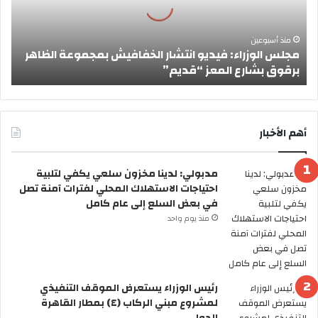
ل
و
ز
منذ أسبوعين
مجلس الوزراء: فيديو انتشار الخفافيش بمجموعة الظاهر
ر
برقوق بشارع المعز “قديم”
ا
ء
:
ف
ي
أهم الأخبار
د
ي
مدبولي: لدينا مخزون سلعي يكفي لتلبية
و
احتياجات الاستهلاك المحلي لفترات آمنة تصل
ا
في بعض السلع إلى عام كامل
ن
ت
منذ يوم واحد
ش
ا
ر
ا
رئيس الوزراء يستعرض الموقف التنفيذي
ل
لمشروع مبني الركاب (٤) بمطار القاهرة
خ
الدولي