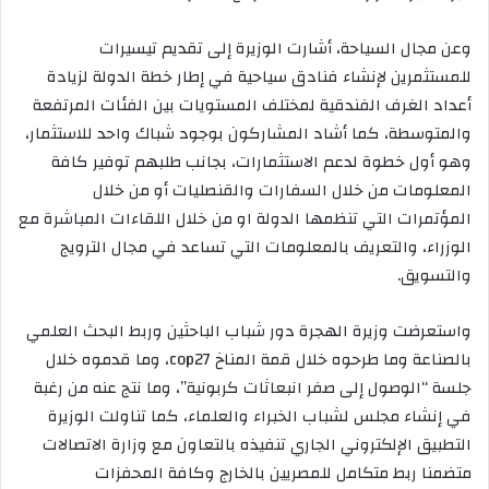
وعن مجال السياحة، أشارت الوزيرة إلى تقديم تيسيرات
للمستثمرين لإنشاء فنادق سياحية في إطار خطة الدولة لزيادة
أعداد الغرف الفندقية لمختلف المستويات بين الفئات المرتفعة
والمتوسطة، كما أشاد المشاركون بوجود شباك واحد للاستثمار،
وهو أول خطوة لدعم الاستثمارات، بجانب طلبهم توفير كافة
المعلومات من خلال السفارات والقنصليات أو من خلال
المؤتمرات التي تنظمها الدولة او من خلال اللقاءات المباشرة مع
الوزراء، والتعريف بالمعلومات التي تساعد في مجال الترويج
والتسويق.
واستعرضت وزيرة الهجرة دور شباب الباحثين وربط البحث العلمي
بالصناعة وما طرحوه خلال قمة المناخ cop27، وما قدموه خلال
جلسة “الوصول إلى صفر انبعاثات كربونية”، وما نتج عنه من رغبة
في إنشاء مجلس لشباب الخبراء والعلماء، كما تناولت الوزيرة
التطبيق الإلكتروني الجاري تنفيذه بالتعاون مع وزارة الاتصالات
متضمنا ربط متكامل للمصريين بالخارج وكافة المحفزات