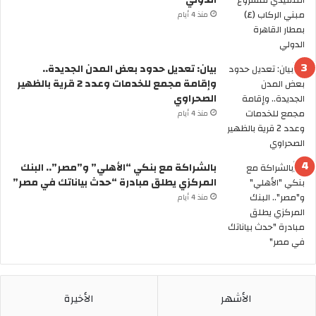
ف
منذ 4 أيام
ا
ف
ي
ش
بيان: تعديل حدود بعض المدن الجديدة..
ب
وإقامة مجمع للخدمات وعدد 2 قرية بالظهير
م
الصحراوي
ج
منذ 4 أيام
م
و
ع
بالشراكة مع بنكي “الأهلي” و”مصر”.. البنك
ة
المركزي يطلق مبادرة “حدث بياناتك في مصر”
ا
ل
منذ 4 أيام
ظ
ا
ه
ر
ب
ر
الأشهر
الأخيرة
ق