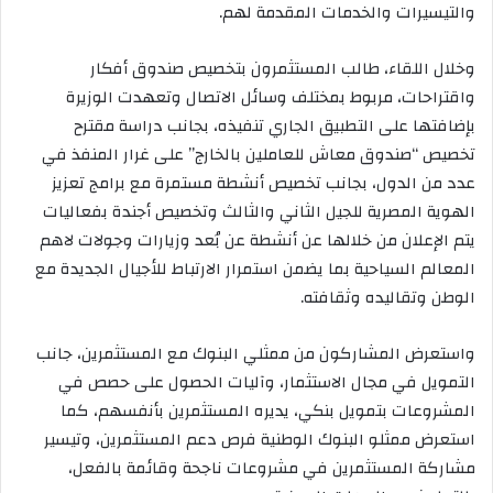
والتيسيرات والخدمات المقدمة لهم.
وخلال اللقاء، طالب المستثمرون بتخصيص صندوق أفكار
واقتراحات، مربوط بمختلف وسائل الاتصال وتعهدت الوزيرة
بإضافتها على التطبيق الجاري تنفيذه، بجانب دراسة مقترح
تخصيص “صندوق معاش للعاملين بالخارج” على غرار المنفذ في
عدد من الدول، بجانب تخصيص أنشطة مستمرة مع برامج تعزيز
الهوية المصرية للجيل الثاني والثالث وتخصيص أجندة بفعاليات
يتم الإعلان من خلالها عن أنشطة عن بُعد وزيارات وجولات لاهم
المعالم السياحية بما يضمن استمرار الارتباط للأجيال الجديدة مع
الوطن وتقاليده وثقافته.
واستعرض المشاركون من ممثلي البنوك مع المستثمرين، جانب
التمويل في مجال الاستثمار، وآليات الحصول على حصص في
المشروعات بتمويل بنكي، يديره المستثمرين بأنفسهم، كما
استعرض ممثلو البنوك الوطنية فرص دعم المستثمرين، وتيسير
مشاركة المستثمرين في مشروعات ناجحة وقائمة بالفعل،