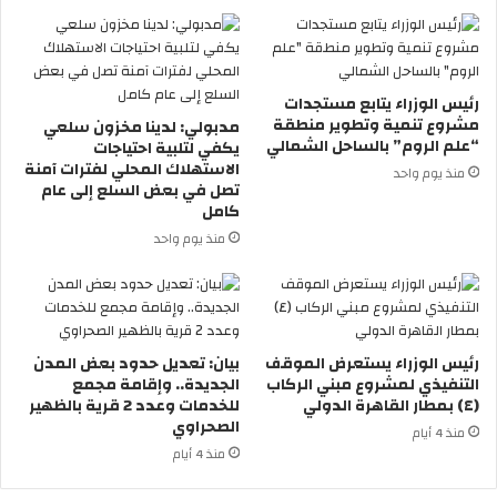
رئيس الوزراء يتابع مستجدات
مشروع تنمية وتطوير منطقة
مدبولي: لدينا مخزون سلعي
“علم الروم” بالساحل الشمالي
يكفي لتلبية احتياجات
الاستهلاك المحلي لفترات آمنة
منذ يوم واحد
تصل في بعض السلع إلى عام
كامل
منذ يوم واحد
رئيس الوزراء يستعرض الموقف
بيان: تعديل حدود بعض المدن
التنفيذي لمشروع مبني الركاب
الجديدة.. وإقامة مجمع
(٤) بمطار القاهرة الدولي
للخدمات وعدد 2 قرية بالظهير
الصحراوي
منذ 4 أيام
منذ 4 أيام