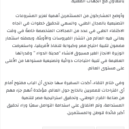
بالتعاون مع الجهات المعنية.
وأوضح المشاركون من المستثمرين أهمية تعزير المشروعات
التصنيعية بالمجال الطبي، والسعي لتحقيق خطوات في اتجاه
الاكتفاء الطبي في عدد من المجالات المتخصصة خاصةً في وقت
يعاني فيه العالم من انتشار الفيروسات والأوبئة، وبصفته استثمار
مضمون لتلبية احتياج مصر وكبوابة للنفاذ لأفريقيا، واستعرضت
الوزيرة الانجاز الغير مسبوق لانشاء “مدينة الدواء ” وقدراتها
العظيمة في تلبية احتياجات دوائية وتصنيعية مستواها من الأعلى
على مستوى العالم.
وفي ختام اللقاء، أكدت السفيرة سها جندي أن الباب مفتوح أمام
أي اقتراحات للمصريين بالخارج حول العالم، مؤكدة أنهم جزء مهم
من صناعة القرار الوطني، وتحقيق استراتيجية مصر للتنمية
المستدامة، وتم الاتفاق علي استدامة التواصل سعيًا وراء تحقيق
أكبر فائدة للوطن والمستثمرين.