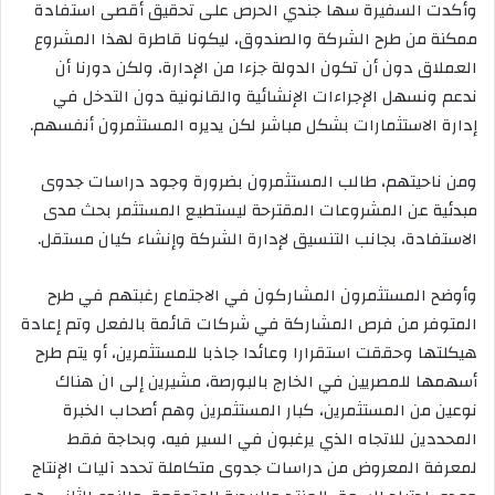
وأكدت السفيرة سها جندي الحرص على تحقيق أقصى استفادة
ممكنة من طرح الشركة والصندوق، ليكونا قاطرة لهذا المشروع
العملاق دون أن تكون الدولة جزءا من الإدارة، ولكن دورنا أن
ندعم ونسهل الإجراءات الإنشائية والقانونية دون التدخل في
إدارة الاستثمارات بشكل مباشر لكن يديره المستثمرون أنفسهم.
ومن ناحيتهم، طالب المستثمرون بضرورة وجود دراسات جدوى
مبدئية عن المشروعات المقترحة ليستطيع المستثمر بحث مدى
الاستفادة، بجانب التنسيق لإدارة الشركة وإنشاء كيان مستقل.
وأوضح المستثمرون المشاركون في الاجتماع رغبتهم في طرح
المتوفر من فرص المشاركة في شركات قائمة بالفعل وتم إعادة
هيكلتها وحققت استقرارا وعائدا جاذبا للمستثمرين، أو يتم طرح
أسهمها للمصريين في الخارج بالبورصة، مشيرين إلى ان هناك
نوعين من المستثمرين، كبار المستثمرين وهم أصحاب الخبرة
المحددين للاتجاه الذي يرغبون في السير فيه، وبحاجة فقط
لمعرفة المعروض من دراسات جدوى متكاملة تحدد آليات الإنتاج