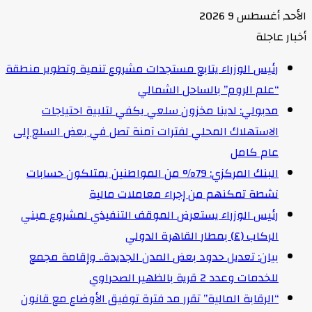
الأحد, أغسطس 9 2026
أخبار عاجلة
رئيس الوزراء يتابع مستجدات مشروع تنمية وتطوير منطقة
“علم الروم” بالساحل الشمالي
مدبولي: لدينا مخزون سلعي يكفي لتلبية احتياجات
الاستهلاك المحلي لفترات آمنة تصل في بعض السلع إلى
عام كامل
البنك المركزي: 79% من المواطنين يمتلكون حسابات
نشطة تمكنهم من إجراء معاملات مالية
رئيس الوزراء يستعرض الموقف التنفيذي لمشروع مبني
الركاب (٤) بمطار القاهرة الدولي
بيان: تعديل حدود بعض المدن الجديدة.. وإقامة مجمع
للخدمات وعدد 2 قرية بالظهير الصحراوي
“الرقابة المالية” تقرر مد فترة توفيق الأوضاع مع قانون