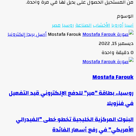
من المستحيل الحصول على بديل لها في مرة واحدة.
الوسوم
آسيا
أوروبا
الأخشاب
الصناعة
روسيا
مصر
Mostafa Farouk
أرسل بريدا إلكترونيا
ديسمبر 15, 2022
0
دقيقة واحدة
Mostafa Farouk
روسيا.. بطاقة "مير" للدفع الإلكتروني قيد التفعيل
في فنزويلا
البنوك المركزية الخليجية تخطو خطى "الفيدرالي
الأمريكي" في رفع أسعار الفائدة