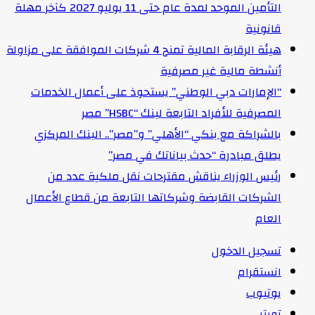
التأمين الموحد لمدة عام حتى 11 يوليو 2027 كآخر مهلة
قانونية
هيئة الرقابة المالية تمنح 4 شركات الموافقة على مزاولة
أنشطة مالية غير مصرفية
“الإمارات دبي الوطني” يستحوذ على أعمال الخدمات
المصرفية للأفراد التابعة لبنك “HSBC” مصر
بالشراكة مع بنكي “الأهلي” و”مصر”.. البنك المركزي
يطلق مبادرة “حدث بياناتك في مصر”
رئيس الوزراء يناقش مقترحات نقل ملكية عدد من
الشركات القابضة وشركاتها التابعة من قطاع الأعمال
العام
تسجيل الدخول
انستقرام
يوتيوب
تويتر