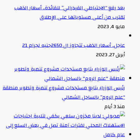
بعد رفع “الاحتياطي الفيدرالي” للفائدة.. أسعار الذهب
تقترب من أعلى مستوياتها على الإطلاق
مايو 4, 2023
عاجل.. أسعار الذهب تتجاوز ال 2650جنيه لجرام 21
أبريل 27, 2023
رئيس الوزراء يتابع مستجدات مشروع تنمية وتطوير منطقة
“علم الروم” بالساحل الشمالي
منذ 3 أيام