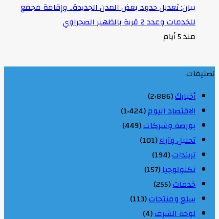
بيان: تعديل حدود بعض المدن الجديدة.. وإقامة مجمع
للخدمات وعدد 2 قرية بالظهير الصحراوي
منذ 5 أيام
تصنيفات
أخبارك
(2٬886)
الاقتصاد اليوم
(1٬424)
بورصة وشركات
(449)
تحليل وآراء
(101)
تريندات
(194)
تكنولوجيا
(157)
خدمات
(255)
سلع ومنتجات
(113)
لوحة الشرف
(4)