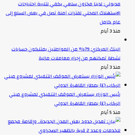
مدبولي: لدينا مخزون سلعي يكفي لتلبية احتياجات
الاستهلاك المحلي لفترات آمنة تصل في بعض السلع إلى
عام كامل
منذ 3 أيام
البنك المركزي: 79% من المواطنين يمتلكون حسابات
نشطة تمكنهم من إجراء معاملات مالية
منذ 3 أيام
رئيس الوزراء يستعرض الموقف التنفيذي لمشروع مبني
الركاب (٤) بمطار القاهرة الدولي
منذ 5 أيام