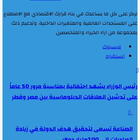
نركز على كل ما يساعدك في بناء قرارك الاقتصادي مع الاضطلاع
على المستجدات العالمية والمتغيرات الداخلية. وتدعيم ذلك
بمجموعة من اراء الخبراء والمتخصصين.
فيسبوك
انستقرام
رئيس الوزراء يشهد احتفالية بمناسبة مرور 50 عاماً
على تدشين العلاقات الدبلوماسية بين مصر وقطر
الصناعة تسعى لتحقيق هدف الدولة في زيادة
الصادرات إلى 100مليار دولار