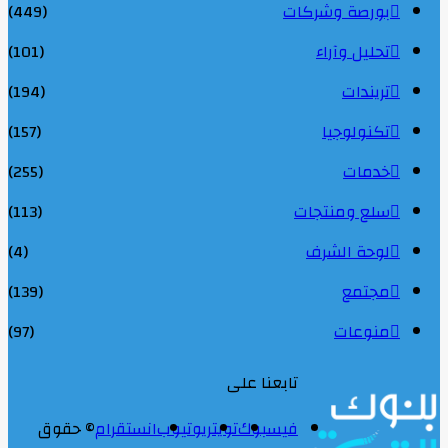
بورصة وشركات
(449)
تحليل وآراء
(101)
تريندات
(194)
تكنولوجيا
(157)
خدمات
(255)
سلع ومنتجات
(113)
لوحة الشرف
(4)
مجتمع
(139)
منوعات
(97)
تابعنا على
فيسبوك
تويتر
يوتيوب
انستقرام
© حقوق