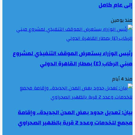
إلى عام كامل
منذ يومين
رئيس الوزراء يستعرض الموقف التنفيذي لمشروع
مبني الركاب (٤) بمطار القاهرة الدولي
منذ 4 أيام
بيان: تعديل حدود بعض المدن الجديدة.. وإقامة
مجمع للخدمات وعدد 2 قرية بالظهير الصحراوي