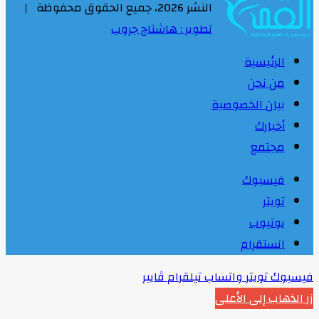
النشر 2026، جميع الحقوق محفوظة |
تطوير : هاشتاج جروب
الرئيسية
من نحن
بيان الخصوصية
أخبارك
مجتمع
فيسبوك
تويتر
يوتيوب
انستقرام
فيسبوك
تويتر
واتساب
تيلقرام
ڤايبر
زر الذهاب إلى الأعلى