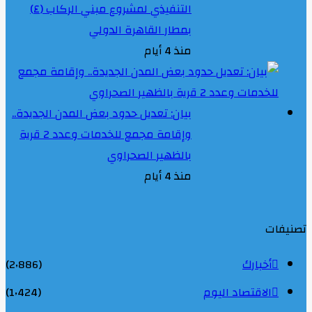
التنفيذي لمشروع مبني الركاب (٤)
بمطار القاهرة الدولي
منذ 4 أيام
بيان: تعديل حدود بعض المدن الجديدة..
وإقامة مجمع للخدمات وعدد 2 قرية
بالظهير الصحراوي
منذ 4 أيام
تصنيفات
أخبارك
(2٬886)
الاقتصاد اليوم
(1٬424)