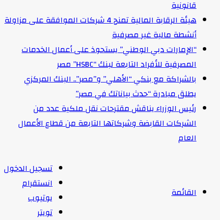
قانونية
هيئة الرقابة المالية تمنح 4 شركات الموافقة على مزاولة
أنشطة مالية غير مصرفية
“الإمارات دبي الوطني” يستحوذ على أعمال الخدمات
المصرفية للأفراد التابعة لبنك “HSBC” مصر
بالشراكة مع بنكي “الأهلي” و”مصر”.. البنك المركزي
يطلق مبادرة “حدث بياناتك في مصر”
رئيس الوزراء يناقش مقترحات نقل ملكية عدد من
الشركات القابضة وشركاتها التابعة من قطاع الأعمال
العام
تسجيل الدخول
انستقرام
القائمة
يوتيوب
تويتر