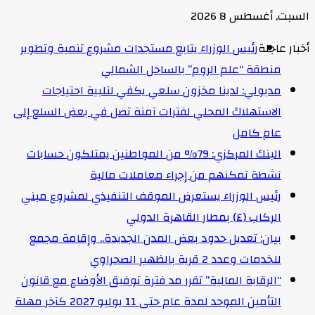
السبت, أغسطس 8 2026
أخبار عاجلة
رئيس الوزراء يتابع مستجدات مشروع تنمية وتطوير
منطقة “علم الروم” بالساحل الشمالي
مدبولي: لدينا مخزون سلعي يكفي لتلبية احتياجات
الاستهلاك المحلي لفترات آمنة تصل في بعض السلع إلى
عام كامل
البنك المركزي: 79% من المواطنين يمتلكون حسابات
نشطة تمكنهم من إجراء معاملات مالية
رئيس الوزراء يستعرض الموقف التنفيذي لمشروع مبني
الركاب (٤) بمطار القاهرة الدولي
بيان: تعديل حدود بعض المدن الجديدة.. وإقامة مجمع
للخدمات وعدد 2 قرية بالظهير الصحراوي
“الرقابة المالية” تقرر مد فترة توفيق الأوضاع مع قانون
التأمين الموحد لمدة عام حتى 11 يوليو 2027 كآخر مهلة