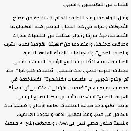
للشباب من المهندسين والفنيين.
وقال اللواء مختار عبد اللطيف: لقد تم الاستفادة من مصنع
المُحركات وخبراته في هذا المجال؛ لتوطين هذه التكنولوجيا
المُتقدمة؛ حيث تم إنتاج أنواع مختلفة من الطلمبات بقدرات
وطاقات مختلفة، واعتمادها من “الهيئة القومية لمياه الشرب
والصرف الصحي”، وتسجيلها بـ “الهيئة العامة للتنمية
الصناعية”، ومنها “طُلمبات الرفع الرأسية” المستخدمة فى
محطات الصرف الصحى، تحت مسمى ” طُلمبات كليوباترا “، كما
تم الإنتاج التجريبي لـ “الطُلمبات المُنشطرة” المُستخدمة في
محطات المياه باسم ” طُلمبات نفرتيتى “، لافتا إلى أن “الهيئة
العربية للتصنيع” تستهدف بتأسيس مركز التصنيع الرقمي،
توطين تكنولوجيا صناعة الطلمبات بكافة الأنواع والاستخدامات
بالكامل في مصر، وفقاً لمعايير الدقة والجودة العالمية،
وبنسبة مكون محلي تصل إلى ٧٨%، وبمعدلات إنتاج ٢٠٠ طلمبة