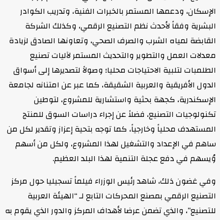
الإسكان، ودعمها المستمر بالخبرات الفنية، وتدريب الكوادر
البشرية وفقاً لأحدث نظم التصنيع الرقمي، وكذلك الشركة
القابضة لمياه الشرب والصرف الصحي، وتعاونها الصادق لزيادة
معدلات العمل والتطوير والتحديث المستمر لآليات تصنيع
الطلمبات لتلبية الاحتياجات محليا؛ وصولاً لتصديرها إلى أسواق
الدول الأفريقية والعربية الشقيقة، كما عبر عن امتنانه لجامعة
الإسكندرية، كجهة بحثية واستشارية للمشروع، لتوطين
تكنولوجيات التصنيع، فضلاً عن إجراء دراسات السوق للمنتج
المستهدف محلياً وخارجياً، كما توجه بتحية إعزاز وتقدير لكل من
ساهم في الإعداد والتشغيل لهذا المشروع، ولكل من أسهم
وُيسهم في دفع عجلة التنمية لهذا البلد العظيم.
وفي غضون ذلك، شاهد رئيس الوزراء فيلماً تسجيليا حول مركز
التصنيع الرقمي بمصنع المحركات التابع لـ “الهيئة العربية
للتصنيع”، والذي تضمن عرضا لأهداف المركز والدور الذي يقوم به