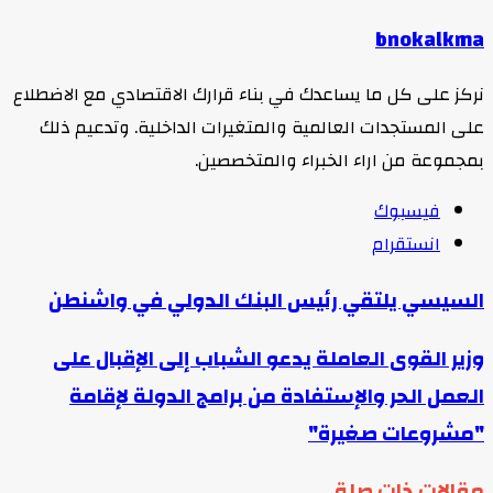
bnokalkma
نركز على كل ما يساعدك في بناء قرارك الاقتصادي مع الاضطلاع
على المستجدات العالمية والمتغيرات الداخلية. وتدعيم ذلك
بمجموعة من اراء الخبراء والمتخصصين.
فيسبوك
انستقرام
السيسي يلتقي رئيس البنك الدولي في واشنطن
وزير القوى العاملة يدعو الشباب إلى الإقبال على
العمل الحر والإستفادة من برامج الدولة لإقامة
"مشروعات صغيرة"
مقالات ذات صلة