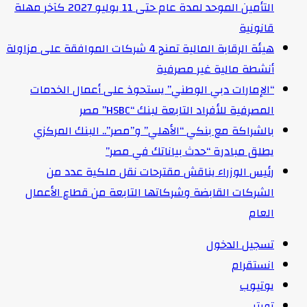
التأمين الموحد لمدة عام حتى 11 يوليو 2027 كآخر مهلة
قانونية
هيئة الرقابة المالية تمنح 4 شركات الموافقة على مزاولة
أنشطة مالية غير مصرفية
“الإمارات دبي الوطني” يستحوذ على أعمال الخدمات
المصرفية للأفراد التابعة لبنك “HSBC” مصر
بالشراكة مع بنكي “الأهلي” و”مصر”.. البنك المركزي
يطلق مبادرة “حدث بياناتك في مصر”
رئيس الوزراء يناقش مقترحات نقل ملكية عدد من
الشركات القابضة وشركاتها التابعة من قطاع الأعمال
العام
تسجيل الدخول
انستقرام
يوتيوب
تويتر