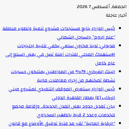
الجمعة, أغسطس 7 2026
أخبار عاجلة
رئيس الوزراء يتابع مستجدات مشروع تنمية وتطوير منطقة
“علم الروم” بالساحل الشمالي
مدبولي: لدينا مخزون سلعي يكفي لتلبية احتياجات
الاستهلاك المحلي لفترات آمنة تصل في بعض السلع إلى
عام كامل
البنك المركزي: 79% من المواطنين يمتلكون حسابات
نشطة تمكنهم من إجراء معاملات مالية
رئيس الوزراء يستعرض الموقف التنفيذي لمشروع مبني
الركاب (٤) بمطار القاهرة الدولي
بيان: تعديل حدود بعض المدن الجديدة.. وإقامة مجمع
للخدمات وعدد 2 قرية بالظهير الصحراوي
“الرقابة المالية” تقرر مد فترة توفيق الأوضاع مع قانون