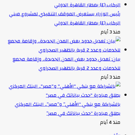
رئيس الوزراء يستعرض الموقف التنفيذي لمشروع مبني
الركاب (٤) بمطار القاهرة الدولي
منذ 3 أيام
بيان: تعديل حدود بعض المدن الجديدة.. وإقامة مجمع
للخدمات وعدد 2 قرية بالظهير الصحراوي
منذ 3 أيام
بالشراكة مع بنكي “الأهلي” و”مصر”.. البنك المركزي
يطلق مبادرة “حدث بياناتك في مصر”
منذ 4 أيام