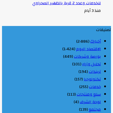
للخدمات وعدد 2 قرية بالظهير الصحراوي
منذ 3 أيام
تصنيفات
أخبارك
(2٬886)
الاقتصاد اليوم
(1٬424)
بورصة وشركات
(449)
تحليل وآراء
(101)
تريندات
(194)
تكنولوجيا
(157)
خدمات
(255)
سلع ومنتجات
(113)
لوحة الشرف
(4)
مجتمع
(139)