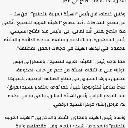
شهريا، تحت شعار ” صنع في مصر”.
وخلال كلمته، قال رئيس “الهيئة العربية للتصنيع”: “من هنا –
من مصنع المحركات ـ أحد مصانع “الهيئة العربية للتصنيع”، نُهدى
هذا النجاح بفضل الله تعالى، إلى الرئيس عبد الفتاح السيسي،
رئيس الجمهورية، وذلك لدعم ومتابعة سيادته الدائمة والحثيثة
للجهود التي تبذلها الهيئة في مجالات العمل المختلفة”.
كما توجه رئيس “الهيئة العربية للتصنيع”، بالشكر إلى رئيس
الوزراء على ما تتلقاه الهيئة من دعم من جانب الحكومة،
لتحقيق دورها المحوري في قطاع الصناعة الوطنية، باعتبارها
صرحاً صناعياً تكنولوجياً كبيراً، كما توجه بالتقدير للسيد الفريق/
عبد المنعم التراس، رئيس الهيئة السابق، والذى تم في عهده
بدء مراحل إنشاء مركز التصنيع الرقمي.
وأشاد رئيس الهيئة بالتعاون المُثمر والناجح بين “الهيئة العربية
للتصنيع” والعديد من شركاء النجاح، وفي مقدمتهم وزارة