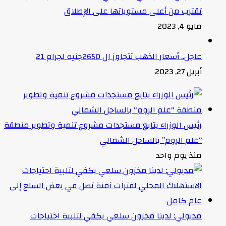
تقترب من أعلى مستوياتها على الإطلاق
مايو 4, 2023
عاجل.. أسعار الذهب تتجاوز ال 2650جنيه لجرام 21
أبريل 27, 2023
رئيس الوزراء يتابع مستجدات مشروع تنمية وتطوير منطقة
“علم الروم” بالساحل الشمالي
منذ يوم واحد
مدبولي: لدينا مخزون سلعي يكفي لتلبية احتياجات