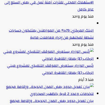
الاستهلاك المحلي لفترات آمنة تصل في بعض السلع إلى
عام كامل
منذ يوم واحد
البنك المركزي: 79% من المواطنين يمتلكون حسابات
نشطة تمكنهم من إجراء معاملات مالية
منذ يوم واحد
رئيس الوزراء يستعرض الموقف التنفيذي لمشروع مبني
الركاب (٤) بمطار القاهرة الدولي
منذ 3 أيام
بيان: تعديل حدود بعض المدن الجديدة.. وإقامة مجمع