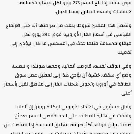
فرض سقف إذا بلغ السعر 275 يورو لكل ميغاوات/ساعة،
لانتقادات واسعة النطاق وسط الدول.
وتضمن هذا المقترح شروطا بلغت من صرامتها أنه حتى الارتفاع
القياسي في أسعار الغاز الأوروبية فوق 340 يورو لكل
ميغاوات/ساعة مثلما حدث في أغسطس ما كان ليؤدي إلى
تفعيله.
وفي الوقت نفسه، قاومت ألمانيا، ومعها هولندا والنمسا،
وضع أي سقف، خشية أن يؤدي هذا إلى تعطيل عمل سوق
الطاقة في أوروبا وتحويل شحنات الغاز إلى مناطق تقبل بأسعار
أعلى.
وقال مسؤول في الاتحاد الأوروبي لوكالة رويترز إن ألمانيا
وافقت في نهاية المطاف على الحد الأقصى للسعر بعد أن
ضمنت برلين قواعد أكثر صرامة لتعليق السياسة إذا تمخضت عن
عواقب غير مقصودة وأدخلت تعديلات على قانون آخر للاتحاد