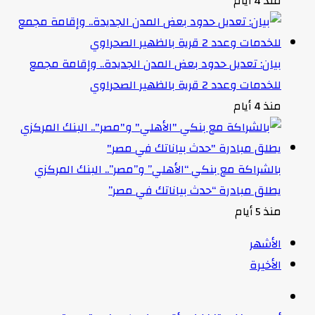
منذ 4 أيام
بيان: تعديل حدود بعض المدن الجديدة.. وإقامة مجمع
للخدمات وعدد 2 قرية بالظهير الصحراوي
منذ 4 أيام
بالشراكة مع بنكي “الأهلي” و”مصر”.. البنك المركزي
يطلق مبادرة “حدث بياناتك في مصر”
منذ 5 أيام
الأشهر
الأخيرة