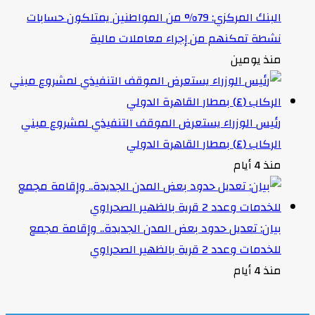
البنك المركزي: 79% من المواطنين يمتلكون حسابات
نشطة تمكنهم من إجراء معاملات مالية
منذ يومين
رئيس الوزراء يستعرض الموقف التنفيذي لمشروع مبني
الركاب (٤) بمطار القاهرة الدولي
منذ 4 أيام
بيان: تعديل حدود بعض المدن الجديدة.. وإقامة مجمع
للخدمات وعدد 2 قرية بالظهير الصحراوي
منذ 4 أيام