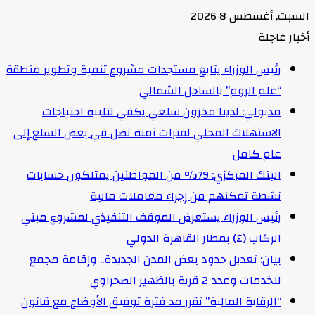
السبت, أغسطس 8 2026
أخبار عاجلة
رئيس الوزراء يتابع مستجدات مشروع تنمية وتطوير منطقة
“علم الروم” بالساحل الشمالي
مدبولي: لدينا مخزون سلعي يكفي لتلبية احتياجات
الاستهلاك المحلي لفترات آمنة تصل في بعض السلع إلى
عام كامل
البنك المركزي: 79% من المواطنين يمتلكون حسابات
نشطة تمكنهم من إجراء معاملات مالية
رئيس الوزراء يستعرض الموقف التنفيذي لمشروع مبني
الركاب (٤) بمطار القاهرة الدولي
بيان: تعديل حدود بعض المدن الجديدة.. وإقامة مجمع
للخدمات وعدد 2 قرية بالظهير الصحراوي
“الرقابة المالية” تقرر مد فترة توفيق الأوضاع مع قانون