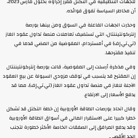
للجهات التنظيمية في التكتل مقرر إجراؤه بحلول مارس 2023،
أن مخاطر السياسة تفوق فوائده.
وحذرت الجهات الفاعلة في السوق ومن بينها بورصة
إنتركونتيننتال، التي تستضيف تعاملات منصة تداول عقود الغاز
(تي.تي.إف) في أمستردام، المفوضية من المضي قدما في
تنفيذ مقترحها.
وفي مذكرة أرسلت إلى المفوضية، قالت بورصة إنتركونتيننتال
إن المقترح قد يتسبب في توقف مزودي السيولة عن بيع العقود
الآجلة للغاز في منصة تداول عقود الغاز (تي.تي.إف)، مما قد
يدفع الأسعار إلى الارتفاع.
وقال اتحاد بورصات الطاقة الأوروبية إن خطة التكتل قد تشكل
خطرا كبيرا على الاستقرار المالي في أسواق الطاقة الأوروبية
وقد يدفع المرافق إلى الصفقات الخاصة الأكثر خطورة لتجنب
الحد الأقصى.