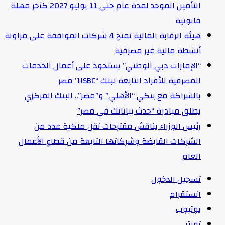
التأمين الموحد لمدة عام حتى 11 يوليو 2027 كآخر مهلة
قانونية
هيئة الرقابة المالية تمنح 4 شركات الموافقة على مزاولة
أنشطة مالية غير مصرفية
“الإمارات دبي الوطني” يستحوذ على أعمال الخدمات
المصرفية للأفراد التابعة لبنك “HSBC” مصر
بالشراكة مع بنكي “الأهلي” و”مصر”.. البنك المركزي
يطلق مبادرة “حدث بياناتك في مصر”
رئيس الوزراء يناقش مقترحات نقل ملكية عدد من
الشركات القابضة وشركاتها التابعة من قطاع الأعمال
العام
تسجيل الدخول
انستقرام
يوتيوب
تويتر