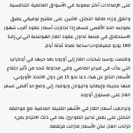
على الإمدادات أكثر صعوبة في الأسواق العالمية التنافسية.
واتفق وزراء طاقة التكتل، الاثنين، على مقترح توفيقي يطبق
بموجبه الحد الأقصى للسعر إذا تجاوزت أسعار عقود أقرب شهور
الاستحقاق في منصة تداول عقود الغاز الهولندية (تي.تي.إف)
180 يورو للميغاوات/ساعة لمدة ثلاثة أيام.
وقلصت روسيا شحنات الغاز إلى أوروبا بعد حربها في أوكرانيا
التي بدأت في فبراير الماضي. وفي محاولة للحد من تأثير ارتفاع
الأسعار الناتج عن هذا، دعا نحو 15 من دول الاتحاد الأوروبي،
منها بلجيكا وإيطاليا واليونان وبولندا، إلى وضع حد أقصى لسعر
الغاز على مستوى أوروبا.
وتراجعت أسعار الغاز في الأشهر القليلة الماضية مع موافقة
التكتل على بعض تدابير الطوارئ، بما في ذلك الالتزام بملء
خزانات الغاز، لكن الأسعار مازالت مرتفعة.