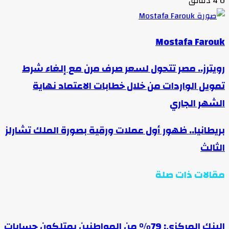
0
4 دقائق
Mostafa Farouk
رويترز.. مصر تتحول لسعر صرف مرن مع إلغاء شرط
تمويل الواردات من خلال خطابات الاعتماد نهاية
الشهر الجاري
بريطانيا.. ظهور أول عملات ورقية بصورة الملك تشارلز
الثالث
مقالات ذات صلة
البنك المركزي: 79% من المواطنين يمتلكون حسابات