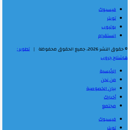
فيسبوك
تويتر
يوتيوب
انستقرام
© حقوق النشر 2026، جميع الحقوق محفوظة |
تطوير :
هاشتاج جروب
الرئيسية
من نحن
بيان الخصوصية
أخبارك
مجتمع
فيسبوك
تويتر