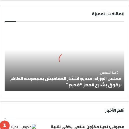
المقالات المميزة
م
ج
ل
س
ا
ل
و
ز
منذ أسبوعين
مجلس الوزراء: فيديو انتشار الخفافيش بمجموعة الظاهر
ر
برقوق بشارع المعز “قديم”
ا
ء
:
ف
ي
أهم الأخبار
د
ي
مدبولي: لدينا مخزون سلعي يكفي لتلبية
و