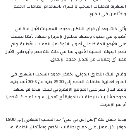
ر
الشهرية لعمليات السحب والشراء باستخدام بطاقات الخصم
ي
والائتمان في الخارج.
د
ا
يأتي ذلك بعد أن فرض البنكان حدودا للعمليات لأول مرة في
إ
أكتوبر، في خطوة وصفها محللون لإنتربرايز حينها، بأنها صممت
ل
على الأرجح للحفاظ على أصول البنوك من العملات الأجنبية. ولم
ك
تصدر البنوك المحلية الأخرى، بما في ذلك بنك مصر وأبو ظبي الأول
ت
مصر، أي إعلانات عن تعديل حدود الإنفاق.
ر
و
وقام البنك التجاري الدولي، بخفض حدود السحب الشهري في
ن
الخارج لغالبية بطاقات الخصم إلى 2500 جنيه من 5-30 ألف جنيه،
ي
ا
وفقا لبيان نشر على الموقع الإلكتروني للبنك. بينما لم تشهد
حدود مشتريات البطاقات الدولية أي تعديل، سواء تم ذلك شخصيا
أو عبر الإنترنت.
بينما خفض بنك “إتش إس بي سي” حد السحب الشهري إلى 1500
دولار لكل عميل على جميع بطاقات الخصم والائتمان الخاصة به،