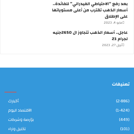
“
بعد رفع “الاحتياطي الفيدرالي” للفائدة..
ق
أسعار الذهب تقترب من أعلى مستوياتها
د
على الإطلاق
ي
مايو 4, 2023
م
”
عاجل.. أسعار الذهب تتجاوز ال 2650جنيه
لجرام 21
أبريل 27, 2023
تصنيفات
(2٬886)
أخبارك
(1٬424)
الاقتصاد اليوم
(449)
بورصة وشركات
(101)
تحليل وآراء