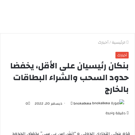
الرئيسية
/
أخبارك
أخبارك
بنكان رئيسيان على الأقل، يخفضا
حدود السحب والشراء البطاقات
بالخارج
bnokalkma
أ
ديسمبر 20, 2022
0
ر
دقيقة واحدة
س
ل
ب
قام بنكي التجاري الدولي و “إتش إس بي سي” بخفض الحدود