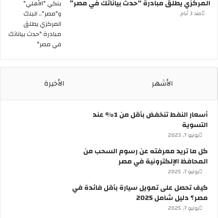
المركزي يطلق مبادرة “حدث بياناتك في مصر”
ا
ل
منذ 3 أيام
ظ
ا
ه
ر
ب
ر
الأشهر
الأخيرة
ق
و
ق
أسعار النفط تنخفض بأقل من 1% عند
ب
التسوية
ش
يونيو 7, 2023
ا
ر
كل ما تريد معرفته عن رسوم السحب من
ع
المحافظ الإلكترونية في مصر
ا
يوليو 7, 2025
ل
كيف تحصل على تمويل سيارة بأقل فائدة في
م
مصر؟ دليل شامل 2025
ع
ز
يونيو 7, 2025