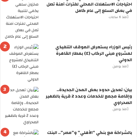
احتياجات الاستهلاك المحلي لفترات آمنة تصل
ا
في بعض السلع إلى عام كامل
ن
ت
منذ 6 ساعات
ش
ا
ر
ا
رئيس الوزراء يستعرض الموقف التنفيذي
ل
لمشروع مبني الركاب (٤) بمطار القاهرة
خ
الدولي
ف
منذ يومين
ا
ف
ي
ش
بيان: تعديل حدود بعض المدن الجديدة..
ب
وإقامة مجمع للخدمات وعدد 2 قرية بالظهير
م
الصحراوي
ج
منذ يومين
م
و
ع
بالشراكة مع بنكي “الأهلي” و”مصر”.. البنك
ة