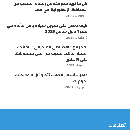
ي
ب
كل ما تريد معرفته عن رسوم السحب من
م
ق
المحافظ الإلكترونية في مصر
ص
ر
يوليو 7, 2025
ر
ا
كيف تحصل على تمويل سيارة بأقل فائدة في
؟
ر
مصر؟ دليل شامل 2025
م
ن
يونيو 7, 2025
ر
بعد رفع “الاحتياطي الفيدرالي” للفائدة..
ئ
أسعار الذهب تقترب من أعلى مستوياتها
ي
على الإطلاق
س
مايو 4, 2023
ا
ل
عاجل.. أسعار الذهب تتجاوز ال 2650جنيه
و
لجرام 21
ز
أبريل 27, 2023
ر
ا
ء
تصنيفات