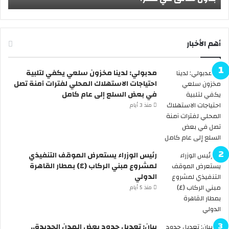
ي
أ
ك
ض
أ
ح
س
ى
أهم الأخبار
ا
2
ل
0
مدبولي: لدينا مخزون سلعي يكفي لتلبية
ع
2
احتياجات الاستهلاك المحلي لفترات آمنة تصل
ا
6
في بعض السلع إلى عام كامل
ل
ر
م
س
منذ 3 أيام
ل
م
ل
يً
أ
ا
ن
.
رئيس الوزراء يستعرض الموقف التنفيذي
د
.
لمشروع مبني الركاب (٤) بمطار القاهرة
ي
ا
الدولي
ة
ل
منذ 5 أيام
.
ح
.
ك
ه
و
ل
م
بيان: تعديل حدود بعض المدن الجديدة..