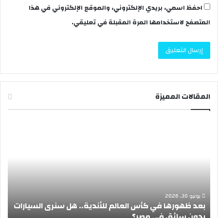
احفظ اسمي، بريدي الإلكتروني، والموقع الإلكتروني في هذا
المتصفح لاستخدامها المرة المقبلة في تعليقي.
المقالات المميزة
ب
إ
ع
ج
د
ا
ظ
ز
ه
ة
و
ع
ر
ي
ه
د
يونيو 30, 2026
بعد ظهورها في كأس العالم للأندية.. هل سنرى السيارات
ا
ا
بدون سائق في مصر؟
أ
ف
ل