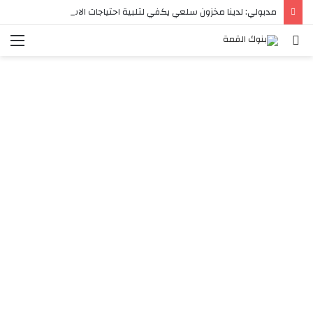
مدبولي: لدينا مخزون سلعي يكفي لتلبية احتياجات الاستهلاك المحلي لفترات آمنة تصل في بعض السلع إلى عام كامل
بحث
الق
عن