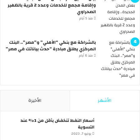
س
ة
وإقامة مجمع للخدمات وعدد 2 قرية بالظهير
ن
ت
الصحراوي
ر
ع
منذ 5 أيام
ى
ل
ا
ن
ل
ع
بالشراكة مع بنكي “الأهلي” و”مصر”.. البنك
س
ط
المركزي يطلق مبادرة “حدث بياناتك في مصر”
ي
ل
ا
ة
منذ 6 أيام
ر
6
ا
أ
ت
ي
ب
ا
د
م
و
م
الأشهر
الأخيرة
ن
ت
س
ت
ا
ا
أسعار النفط تنخفض بأقل من 1% عند
ئ
ل
التسوية
ق
ي
يونيو 7, 2023
ف
ة