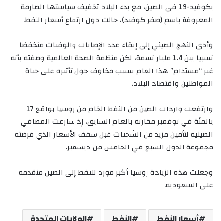
بكوفيد-19 في الصين، مع بدء البلاد تخفيف سياستها الصارمة
المعروفة باسم (صفر كوفيد)، حالت دون ارتفاع أسعار النفط.
وأدى النهج الصيني إلى إبقاء عدد الإصابات والوفيات منخفضا
نسبيا بين 1.4 مليار نسمة، لكن منظمة الصحة العالمية وصفته بأنه
غير “مستدام” هذا العام بسبب مخاوف حول تأثيره على حياة
المواطنين واقتصاد البلاد.
وارتفعت واردات الصين من النفط الخام من روسيا بواقع 17
بالمئة في نوفمبر مقارنة بالعام السابق، إذ سارعت المصافي
الصينية لتأمين مزيد من الشحنات قبل سقف الأسعار الذي فرضته
مجموعة الدول السبع في الخامس من ديسمبر.
وجعلت هذه الزيادة روسيا أكبر مورد للنفط إلى الصين متقدمة
على السعودية.
أسعار النفط
النفط
الولايات المتحدة