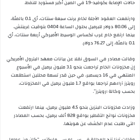
ي
حالات الإصابة بكوفيد-19 في الصين أكبر مستورد للنفط.
د
ا
وارتفعت العقود الآجلة لخام برنت سبعة سنتات، أي 0.1 بالمئة،
إ
إلى 80.06 دولار للبرميل بحلول الساعة 0404 بتوقيت غرينتش،
ل
بينما ارتفع خام غرب تكساس الوسيط الأميركي أربعة سنتات، أي
ك
0.1 بالمئة، إلى 76.27 دولار.
ت
ر
وقالت مصادر في السوق نقلا عن بيانات معهد البترول الأمريكي
و
إن مخزونات الخام تراجعت بنحو 3.1 مليون برميل في الأسبوع
ن
المنتهي في 16 ديسمبر، في حين قدر تسعة محللين استطلعت
ي
ا
رويترز آراءهم تراجعا بواقع 1.7 مليون برميل في المخزونات،
بحسب وكالة ؛رويترز”.
وزادت مخزونات البنزين بنحو 4.5 مليون برميل، بينما ارتفعت
مخزونات نواتج التقطير بواقع 828 ألف برميل، بحسب المصادر
التي طلبت عدم الكشف عن هويتها.
وقالت تينا تنج المحللة في سي.إم.سي ماركتس “كان من عوامل