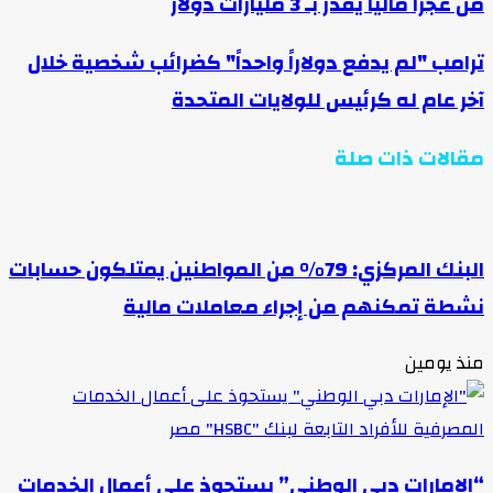
من عجزاً مالياً يقدر بـ 3 مليارات دولار
ترامب "لم يدفع دولاراً واحداً" كضرائب شخصية خلال
آخر عام له كرئيس للولايات المتحدة
مقالات ذات صلة
البنك المركزي: 79% من المواطنين يمتلكون حسابات
نشطة تمكنهم من إجراء معاملات مالية
منذ يومين
“الإمارات دبي الوطني” يستحوذ على أعمال الخدمات