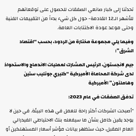
تحدثنا إلى كبار صانعي الصفقات للحصول على توقعاتهم
للأشهر الـ12 القادمة- حول كل شيء بدءاً من التقييمات الفنية
وحتى موعد عودة الاكتتابات العامة.
وفيما يلي مجموعة مختارة من الردود، بحسب “اقتصاد
الشرق”:
جيم لانجستون، الرئيس المشارك لعمليات الاندماج والاستحواذ
لدى شركة المحاماة الأميركية “كليري جوتليب ستين
وهاملتون” الأميركية
تدفق الصفقات في عام 2023:
“أصبحت الشركات أكثر راحة للعمل في هذه البيئة. في حين لا
يوجد يقين كامل بشأن ما سيفعله بنك الاحتياطي الفيدرالي
العام المقبل، حيث ستظهر بيانات مؤشر أسعار المستهلكين أو