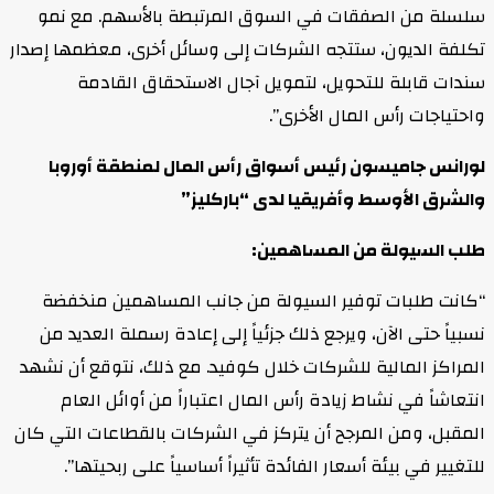
سلسلة من الصفقات في السوق المرتبطة بالأسهم. مع نمو
تكلفة الديون، ستتجه الشركات إلى وسائل أخرى، معظمها إصدار
سندات قابلة للتحويل، لتمويل آجال الاستحقاق القادمة
واحتياجات رأس المال الأخرى”.
لورانس جاميسون رئيس أسواق رأس المال لمنطقة أوروبا
والشرق الأوسط وأفريقيا لدى “باركليز”
طلب السيولة من المساهمين:
“كانت طلبات توفير السيولة من جانب المساهمين منخفضة
نسبياً حتى الآن، ويرجع ذلك جزئياً إلى إعادة رسملة العديد من
المراكز المالية للشركات خلال كوفيد. مع ذلك، نتوقع أن نشهد
انتعاشاً في نشاط زيادة رأس المال اعتباراً من أوائل العام
المقبل، ومن المرجح أن يتركز في الشركات بالقطاعات التي كان
للتغيير في بيئة أسعار الفائدة تأثيراً أساسياً على ربحيتها”.