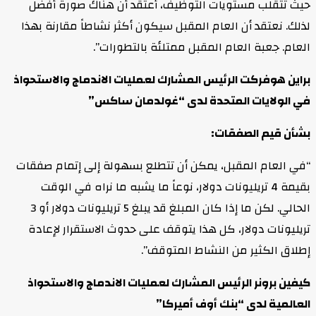
حيث تتقلب مستويات التوظيف، أعتقد أن هناك صورة أفضل
لذلك. نعتقد أن العام المقبل سيكون أكثر نشاطاً مقارنة بهذا
العام. جعبة العام المقبل ممتلئة بالتطورات”.
براين هوفركت الرئيس المشارك لعمليات الاندماج والاستحواذ
في الولايات المتحدة لدى “غولدمان ساكس”
بشأن قيم الصفقات:
“في العام المقبل، يمكن أن تتطلع بسهولة إلى إتمام صفقات
بقيمة 4 تريليونات دولار، نوعاً ما يشبه ما نراه في الوقت
الحالي. لكن ما إذا كان المبلغ قد يبلغ 5 تريليونات دولار أو 3
تريليونات دولار، كل هذا يتوقف على حدوث الاستقرار لإعادة
إطلاق الكثير من النشاط المتوقف”.
كيفين برونر الرئيس المشارك لعمليات الاندماج والاستحواذ
العالمية لدى “بنك أوف أميركا”