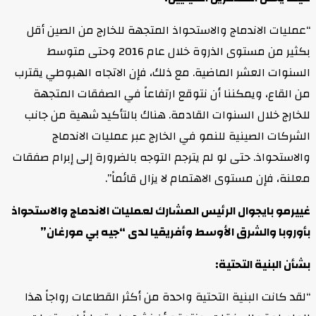
“عمليات الاندماج والاستحواذ المتجهة للخارج من الصين أقل
بكثير من مستوى الذروة خلال عام 2016 وحتى متوسط
السنوات العشر الماضية. مع ذلك، فإن الاتجاه الهبوطي يقترب
من القاع، ويمكننا أن نتوقع ارتفاعاً في الصفقات المتجهة
للخارج خلال السنوات القادمة. هناك بالتأكيد شهية من جانب
الشركات الصينية للنمو في الخارج عبر عمليات الاندماج
والاستحواذ. حتى لو لم يترجم التوجه بالضرورة إلى إبرام صفقات
معلنة، فإن مستوى الاهتمام لا يزال قائماً”.
غييرمو بايجوال الرئيس المشارك لعمليات الاندماج والاستحواذ
بأوروبا والشرق الأوسط وأفريقيا لدى “جيه بي مورغان”
بشأن البنية التحتية:
“لقد كانت البنية التحتية واحدة من أكثر القطاعات رواجاً هذا