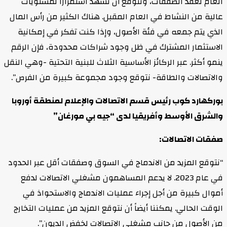
العام لعقد الصفقات، ونتوقع أن نشهد استمراراً لمستويات
عالية من النشاط في العام المقبل. هناك الكثير من رأس المال
الذي يتم جمعه في فئة الأصول، وإذا كنت تفكر في إمكانية
الاستثمار المشترك في ظل وجود شراكات محدودة، فإن الرقم
ينمو أكثر. عبر الركائز الأساسية الثلاث للبنية التحتية -وهي النقل
والاتصالات والطاقة- نتوقع وجود مجموعة كبيرة من الفرص”.
بوركهارد كوب رئيس قسم الاتصالات والإعلام لمنطقة أوروبا
والشرق الأوسط وأفريقيا لدى “جيه بي مورغان”
صفقات الاتصالات:
“نتوقع المزيد من الاندماج في السوق وصفقات أقل عبر الحدود
في عام 2023. لا يدعم المساهمون مشغلي الاتصالات لدفع
أموال كبيرة من أجل إجراء عمليات الاندماج والاستحواذ في
الوقت الحالي. يمكننا أيضاً أن نتوقع المزيد من عمليات التخارج
من الأصول من جانب مشغلي الاتصالات لخفض الديون”.