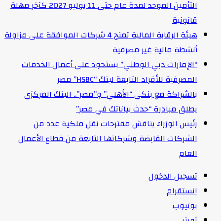
التأمين الموحد لمدة عام حتى 11 يوليو 2027 كآخر مهلة
قانونية
هيئة الرقابة المالية تمنح 4 شركات الموافقة على مزاولة
أنشطة مالية غير مصرفية
“الإمارات دبي الوطني” يستحوذ على أعمال الخدمات
المصرفية للأفراد التابعة لبنك “HSBC” مصر
بالشراكة مع بنكي “الأهلي” و”مصر”.. البنك المركزي
يطلق مبادرة “حدث بياناتك في مصر”
رئيس الوزراء يناقش مقترحات نقل ملكية عدد من
الشركات القابضة وشركاتها التابعة من قطاع الأعمال
العام
تسجيل الدخول
انستقرام
يوتيوب
تويتر