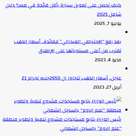
كيف تحصل على تمويل سيارة بأقل فائدة في مصر؟ دليل
شامل 2025
يونيو 7, 2025
بعد رفع “الاحتياطي الفيدرالي” للفائدة.. أسعار الذهب
تقترب من أعلى مستوياتها على الإطلاق
مايو 4, 2023
عاجل.. أسعار الذهب تتجاوز ال 2650جنيه لجرام 21
أبريل 27, 2023
رئيس الوزراء يتابع مستجدات مشروع تنمية وتطوير منطقة
“علم الروم” بالساحل الشمالي