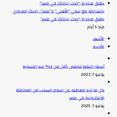
بالشراكة مع بنكي “الأهلي” و”مصر”.. البنك المركزي
يطلق مبادرة “حدث بياناتك في مصر”
منذ 5 أيام
الأشهر
الأخيرة
أسعار النفط تنخفض بأقل من 1% عند التسوية
يونيو 7, 2023
كل ما تريد معرفته عن رسوم السحب من المحافظ
الإلكترونية في مصر
يوليو 7, 2025