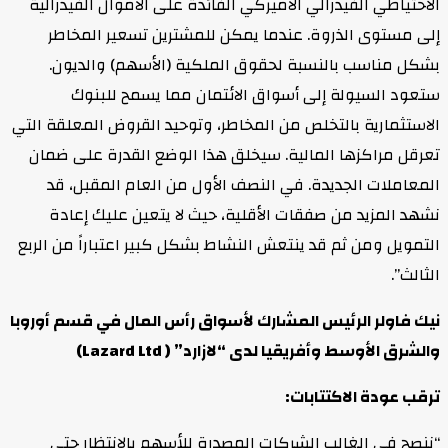
الاحتياطي الفيدرالي الأميركي الفائدة على الأموال الفيدرالية
إلى مستوى الذروة. عندما يمكن للمشترين تسعير المخاطر
بشكل مناسب بالنسبة لحقوق الملكية (الأسهم) والديون.
ستعود السيولة إلى أسواق الائتمان مما يسمح للبنوك
الاستثمارية بالتخلص من المخاطر، وتوحيد القروض المعلقة التي
تعرقل مراكزها المالية. سيخلق هذا الوضع القدرة على ضمان
المعاملات الجديدة. في النصف الأول من العام المقبل، قد
نشهد المزيد من صفقات الأقلية، حيث لا يتعين عليك إعادة
التمويل ومن ثم قد ينتعش النشاط بشكل كبير اعتباراً من الربع
الثالث”.
نيك فاولر الرئيس المشارك لأسواق رأس المال في قسم أوروبا
والشرق الأوسط وأفريقيا لدى “لازارد” ( Lazard Ltd)
ترقب عودة الاكتتابات:
“ننصح في الغالب الشركات المصدرة للأسهم بالانتظار حتى